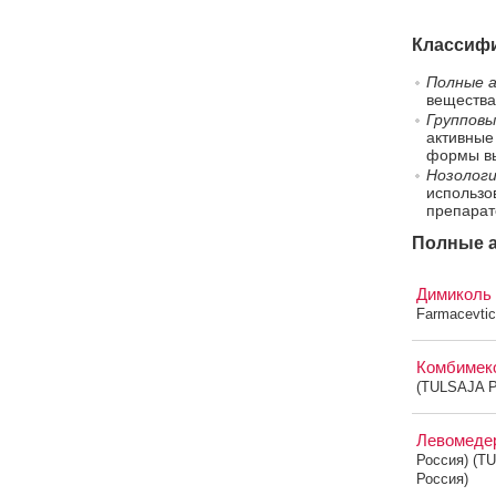
Классифи
Полные а
вещества
Групповы
активные
формы вы
Нозологи
использо
препарат
Полные а
Димиколь
Farmacevtic
Комбимек
(TULSAJA 
Левомед
Россия) (
Россия)