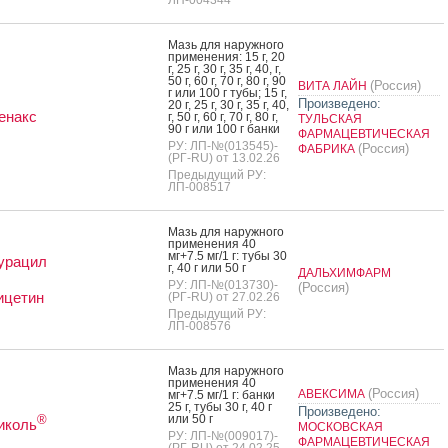
Мазь для на­руж­но­го
при­мене­ния: 15 г, 20
г, 25 г, 30 г, 35 г, 40, г,
50 г, 60 г, 70 г, 80 г, 90
(Россия)
ВИТА ЛАЙН
г или 100 г ту­бы; 15 г,
Произведено:
20 г, 25 г, 30 г, 35 г, 40,
енакс
г, 50 г, 60 г, 70 г, 80 г,
ТУЛЬСКАЯ
90 г или 100 г бан­ки
ФАРМАЦЕВТИЧЕСКАЯ
РУ: ЛП-№(013545)-
(Россия)
ФАБРИКА
(РГ-RU) от 13.02.26
Предыдущий РУ:
ЛП-008517
Мазь для на­руж­но­го
при­мене­ния 40
мг+7.5 мг/1 г: ту­бы 30
урацил
г, 40 г или 50 г
ДАЛЬХИМФАРМ
РУ: ЛП-№(013730)-
(Россия)
ицетин
(РГ-RU) от 27.02.26
Предыдущий РУ:
ЛП-008576
Мазь для на­руж­но­го
при­мене­ния 40
(Россия)
АВЕКСИМА
мг+7.5 мг/1 г: бан­ки
25 г, ту­бы 30 г, 40 г
Произведено:
или 50 г
®
иколь
МОСКОВСКАЯ
РУ: ЛП-№(009017)-
ФАРМАЦЕВТИЧЕСКАЯ
(РГ-RU) от 24.02.25