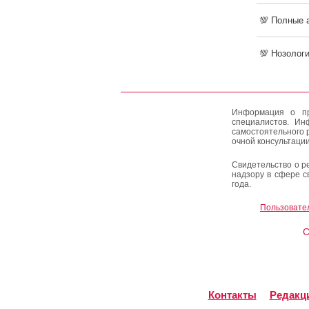
💯 Полные 
💯 Нозолог
Информация о пр
специалистов. Ин
самостоятельного 
очной консультации
Свидетельство о р
надзору в сфере с
года.
Пользовате
C
Контакты
Редакц