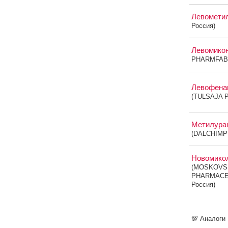
Левомети
Россия)
Левомико
PHARMFABR
Левофена
(TULSAJA 
Метилура
(DALCHIMP
Новомико
(MOSKOVS
PHARMACE
Россия)
💯 Аналоги