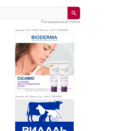
Расширенный поиск
Реклама. ООО «НАОС Восток», ИНН 772
0394094
Реклама. АО "Видаль Рус", ИНН 772
8043605