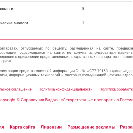
аналоги
8
ические аналоги
1
епаратах, отпускаемых по рецепту, размещенная на сайте, предназн
формация, содержащаяся на сайте, не должна использоваться пациен
решения о применении представленных лекарственных препаратов и не мож
 врача.
егистрации средства массовой информации Эл № ФС77-79153 выдано Федер
вязи, информационных технологий и массовых коммуникаций (Роскомнадзор
льское соглашение
Политика конфиденциальности
Политика обработк
opyright
Справочник Видаль «Лекарственные препараты в Росси
©
ия
Карта сайта
Лицензии
Размещение рекламы
Разра