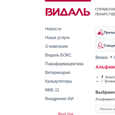
СПРАВОЧН
ЛЕКАРСТВ
Новости
Препа
Наши услуги
Специ
О компании
Видаль БОКС
Видаль
Парафармацевтика
Альфаме
Ветеринария
💊 Анал
Калькуляторы
✅ Более
МКБ-11
Выбранн
Внедрение ИИ
Альфамеколь
Вход для