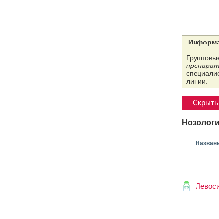
Информа
Групповые
препарат
специалис
линии.
Скрыть 
Нозологи
Назван
Левос