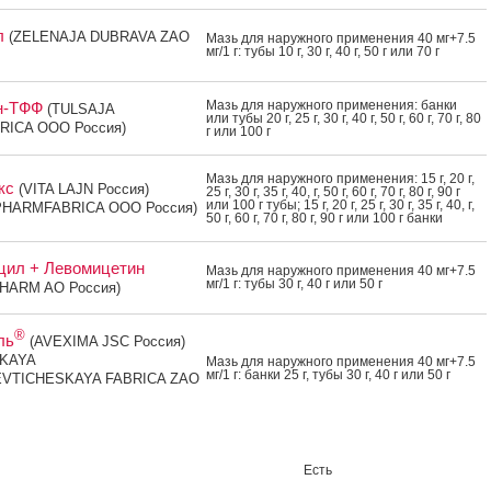
л
(ZELENAJA DUBRAVA ZAO
Мазь для на­руж­но­го при­мене­ния 40 мг+7.5
мг/1 г: ту­бы 10 г, 30 г, 40 г, 50 г или 70 г
Мазь для на­руж­но­го при­мене­ния: бан­ки
н-ТФФ
(TULSAJA
или ту­бы 20 г, 25 г, 30 г, 40 г, 50 г, 60 г, 70 г, 80
ICA OOO Россия)
г или 100 г
Мазь для на­руж­но­го при­мене­ния: 15 г, 20 г,
кс
(VITA LAJN Россия)
25 г, 30 г, 35 г, 40, г, 50 г, 60 г, 70 г, 80 г, 90 г
или 100 г ту­бы; 15 г, 20 г, 25 г, 30 г, 35 г, 40, г,
PHARMFABRICA OOO Россия)
50 г, 60 г, 70 г, 80 г, 90 г или 100 г бан­ки
цил + Левомицетин
Мазь для на­руж­но­го при­мене­ния 40 мг+7.5
мг/1 г: ту­бы 30 г, 40 г или 50 г
HARM AO Россия)
®
ль
(AVEXIMA JSC Россия)
KAYA
Мазь для на­руж­но­го при­мене­ния 40 мг+7.5
мг/1 г: бан­ки 25 г, ту­бы 30 г, 40 г или 50 г
VTICHESKAYA FABRICA ZAO
Есть