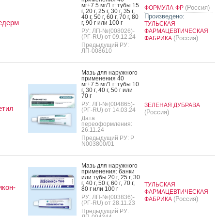
мг+7.5 мг/1 г: ту­бы 15
(Россия)
ФОРМУЛА-ФР
г, 20 г, 25 г, 30 г, 35 г,
Произведено:
40 г, 50 г, 60 г, 70 г, 80
едерм
г, 90 г или 100 г
ТУЛЬСКАЯ
РУ: ЛП-№(008026)-
ФАРМАЦЕВТИЧЕСКАЯ
(РГ-RU) от 09.12.24
(Россия)
ФАБРИКА
Предыдущий РУ:
ЛП-008610
Мазь для на­руж­но­го
при­мене­ния 40
мг+7.5 мг/1 г: ту­бы 10
г, 30 г, 40 г, 50 г или
70 г
РУ: ЛП-№(004865)-
ЗЕЛЕНАЯ ДУБРАВА
етил
(РГ-RU) от 14.03.24
(Россия)
Дата
переоформления:
26.11.24
Предыдущий РУ: Р
N003800/01
Мазь для на­руж­но­го
при­мене­ния: бан­ки
или ту­бы 20 г, 25 г, 30
г, 40 г, 50 г, 60 г, 70 г,
ТУЛЬСКАЯ
кон-
80 г или 100 г
ФАРМАЦЕВТИЧЕСКАЯ
РУ: ЛП-№(003836)-
(Россия)
ФАБРИКА
(РГ-RU) от 28.11.23
Предыдущий РУ:
ЛП-004344