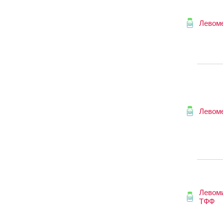
Левом
Левом
Левоми
ТФФ