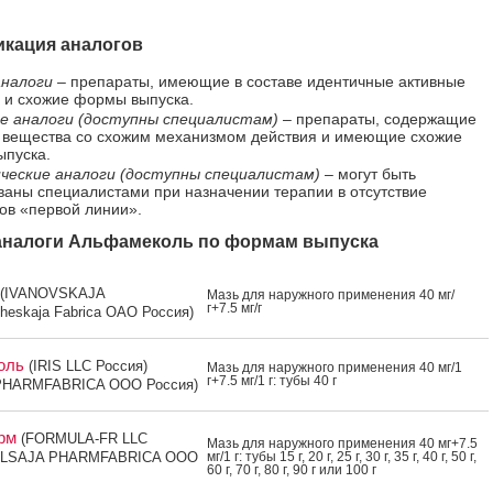
кация аналогов
налоги
– препараты, имеющие в составе идентичные активные
 и схожие формы выпуска.
е аналоги (доступны специалистам)
– препараты, содержащие
 вещества со схожим механизмом действия и имеющие схожие
пуска.
ческие аналоги (доступны специалистам)
– могут быть
ваны специалистами при назначении терапии в отсутствие
ов «первой линии».
налоги Альфамеколь по формам выпуска
(IVANOVSKAJA
Мазь для на­руж­но­го при­мене­ния 40 мг/
г+7.5 мг/г
heskaja Fabrica OAO Россия)
оль
(IRIS LLC Россия)
Мазь для на­руж­но­го при­мене­ния 40 мг/1
г+7.5 мг/1 г: ту­бы 40 г
PHARMFABRICA OOO Россия)
ерм
(FORMULA-FR LLC
Мазь для на­руж­но­го при­мене­ния 40 мг+7.5
TULSAJA PHARMFABRICA OOO
мг/1 г: ту­бы 15 г, 20 г, 25 г, 30 г, 35 г, 40 г, 50 г,
60 г, 70 г, 80 г, 90 г или 100 г