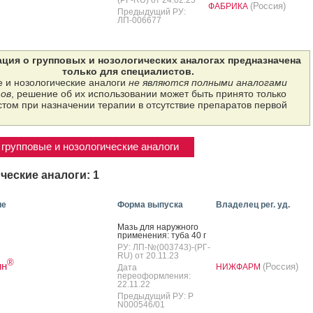
(Россия)
ФАБРИКА
Предыдущий РУ:
ЛП-006677
ция о групповых и нозологических аналогах предназначена
только для специалистов.
 и нозологические аналоги
не являются полными аналогами
ов
, решение об их использовании может быть принято только
том при назначении терапии в отсутствие препаратов первой
групповые и нозологические аналоги
ческие аналоги: 1
ие
Форма выпуска
Владелец рег. уд.
Мазь для на­руж­но­го
при­мене­ния: ту­ба 40 г
РУ: ЛП-№(003743)-(РГ-
RU) от 20.11.23
®
ин
(Россия)
НИЖФАРМ
Дата
переоформления:
22.11.22
Предыдущий РУ: Р
N000546/01