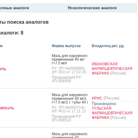
олные аналоги
Нозологические аналоги
ты поиска аналогов
налоги: 8
ие
Форма выпуска
Владелец рег. уд.
Мазь для на­руж­но­го
при­мене­ния 40 мг/
г+7.5 мг/г
ИВАНОВСКАЯ
оль
РУ: ЛП-№(008880)-
ФАРМАЦЕВТИЧЕСКАЯ
(РГ-RU) от 17.02.25
(Россия)
ФАБРИКА
Предыдущий РУ:
ЛП-008469
Мазь для на­руж­но­го
(Россия)
ИРИС
при­мене­ния 40 мг/1
г+7.5 мг/1 г: ту­бы 40 г
Произведено:
меколь
РУ: ЛП-№(003714)-
ТУЛЬСКАЯ
(РГ-RU) от 17.11.23
ФАРМАЦЕВТИЧЕСКАЯ
Предыдущий РУ:
(Россия)
ФАБРИКА
ЛП-008510
Мазь для на­руж­но­го
при­мене­ния 40