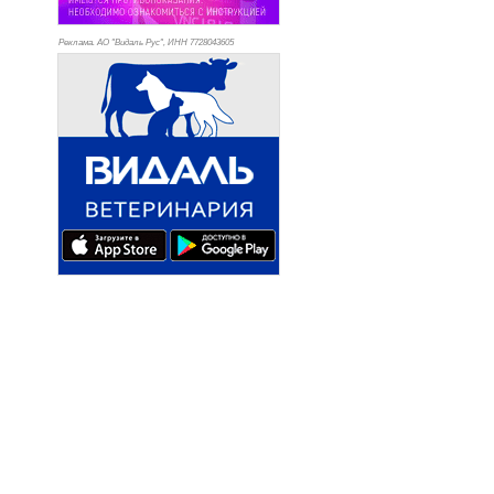
Реклама. АО "Видаль Рус", ИНН 772
8043605