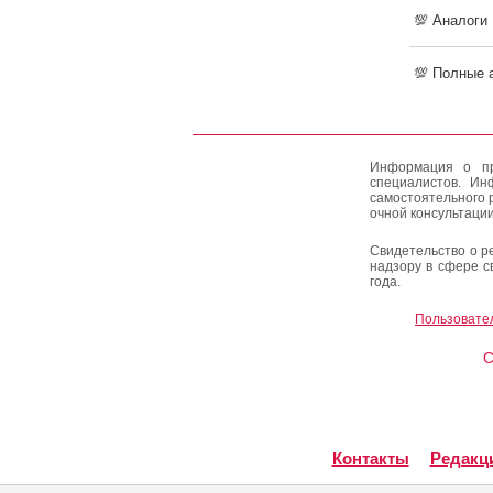
💯 Аналоги
💯 Полные 
Информация о пр
специалистов. Ин
самостоятельного 
очной консультации
Свидетельство о р
надзору в сфере с
года.
Пользовате
C
Контакты
Редакц