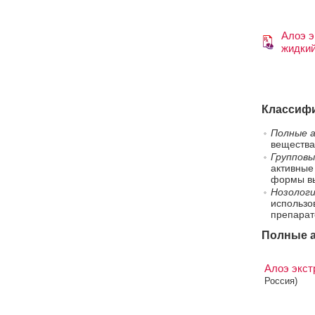
Алоэ э
жидки
Классифи
Полные а
вещества
Групповы
активные
формы вы
Нозологи
использо
препарат
Полные а
Алоэ экст
Россия)