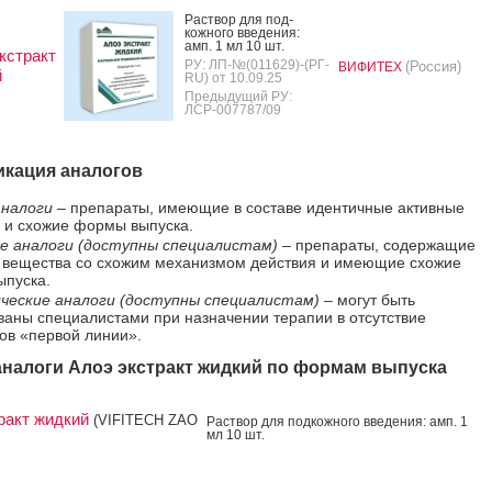
Рас­твор для под­
кожно­го вве­дения:
амп. 1 мл 10 шт.
кстракт
РУ: ЛП-№(011629)-(РГ-
(Россия)
ВИФИТЕХ
й
RU) от 10.09.25
Предыдущий РУ:
ЛСР-007787/09
кация аналогов
налоги
– препараты, имеющие в составе идентичные активные
 и схожие формы выпуска.
е аналоги (доступны специалистам)
– препараты, содержащие
 вещества со схожим механизмом действия и имеющие схожие
пуска.
ческие аналоги (доступны специалистам)
– могут быть
ваны специалистами при назначении терапии в отсутствие
ов «первой линии».
налоги Алоэ экстракт жидкий по формам выпуска
ракт жидкий
(VIFITECH ZAO
Рас­твор для под­кожно­го вве­дения: амп. 1
мл 10 шт.