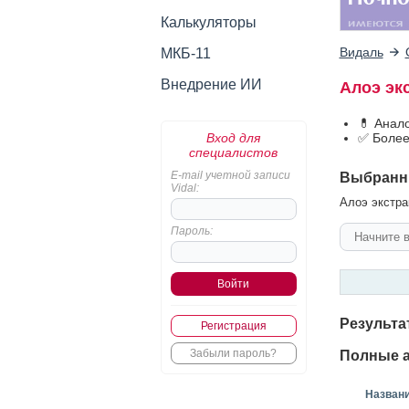
Калькуляторы
Видаль
МКБ-11
Внедрение ИИ
Алоэ эк
💊 Анал
Вход для
✅ Более
специалистов
E-mail учетной записи
Выбранн
Vidal:
Алоэ экстра
Пароль:
Результа
Регистрация
Забыли пароль?
Полные а
Назван