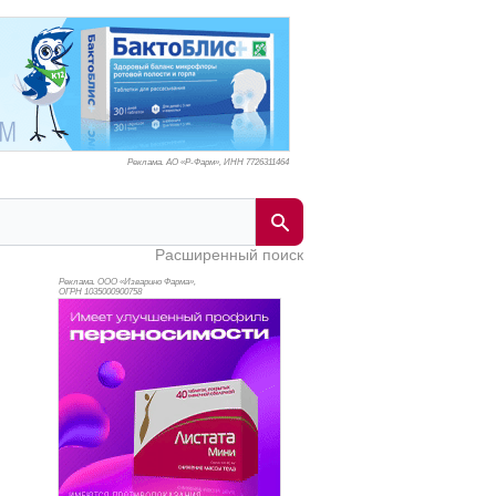
Реклама. АО «Р-Фарм», ИНН 772
6311464
Расширенный поиск
Реклама. ООО «Изварино Фарма»,
ОГРН 103
5000900758