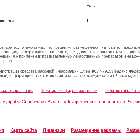
Есть
аналоги
1
епаратах, отпускаемых по рецепту, размещенная на сайте, предназн
формация, содержащаяся на сайте, не должна использоваться пациен
решения о применении представленных лекарственных препаратов и не мож
 врача.
егистрации средства массовой информации Эл № ФС77-79153 выдано Федер
вязи, информационных технологий и массовых коммуникаций (Роскомнадзор
льское соглашение
Политика конфиденциальности
Политика обработк
opyright
Справочник Видаль «Лекарственные препараты в Росси
©
ия
Карта сайта
Лицензии
Размещение рекламы
Разра