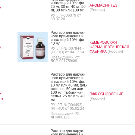
ин­га­ляций 10%: фл.
АРОМАСИНТЕЗ
25 мг, 30 мг, 40 мг, 50
к
(Россия)
мг, 80 мг или 100 мг
РУ: ЛП-006379 от
30.07.20
Рас­твор для на­руж­
но­го при­мене­ния и
ин­га­ляций 10%: фл.
КЕМЕРОВСКАЯ
40 мл
к
ФАРМАЦЕВТИЧЕСКАЯ
РУ: ЛП-№(007944)-
(Россия)
ФАБРИКА
(РГ-RU) от 04.12.24
Предыдущий РУ:
ЛСР-001759/09
Рас­твор для на­руж­
но­го при­мене­ния и
ин­га­ляций 10%: фл.
10 мл или 40 мл, фл.-
ка­пельн. 50 мл или
100 мл, тю­бики-ка­
к
ПФК ОБНОВЛЕНИЕ
пельн. 25 мл или 40
ал
(Россия)
мл
РУ: ЛП-№(004493)-
(РГ-RU) от 05.02.24
Предыдущий РУ:
ЛП-000113
Рас­твор для на­руж­
но­го при­мене­ния и