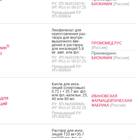
РУ: ЛП-№(010874)-
(Россия)
БИОХИМИК
(РГ-RU) от 08.07.25
Предыдущий РУ:
ЛП-008604
Ли­офи­лизат для
при­готов­ле­ния рас­
тво­ра для внут­ри­
мышеч­но­го вве­
ПРОМОМЕД РУС
дения и рас­тво­ра
®
вин
(Россия)
для ин­га­ляций 5.8
мг: амп. или фл.
о
Произведено:
РУ: ЛП-№(010874)-
(Россия)
БИОХИМИК
(РГ-RU) от 08.07.25
Предыдущий РУ:
ЛП-008604
Кап­ли для ин­га­
ляций (спир­то­вые)
0.71 г + 35.7 мл: фл.
или фл.-ка­пельн. 25,
ИВАНОВСКАЯ
 для
40 или 80 мл
ФАРМАЦЕВТИЧЕСКАЯ
ций
РУ: ЛП-№(008966)-
(Россия)
ФАБРИКА
(РГ-RU) от 20.02.25
Предыдущий РУ:
ЛП-008702
Рас­твор для ин­га­
ляций 710 мг+35.7
мл/100 мл: фл.-ка­