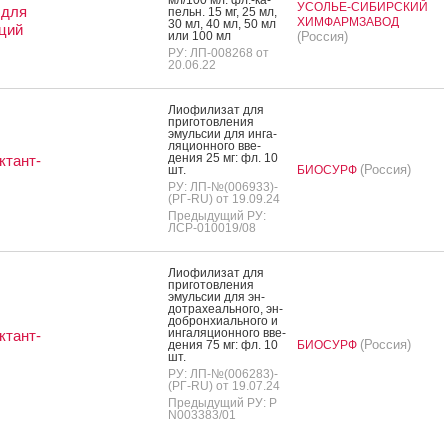
УСОЛЬЕ-СИБИРСКИЙ
 для
пельн. 15 мг, 25 мл,
ХИМФАРМЗАВОД
30 мл, 40 мл, 50 мл
ций
или 100 мл
(Россия)
РУ: ЛП-008268 от
20.06.22
Ли­офи­лизат для
при­готов­ле­ния
эмуль­сии для ин­га­
ляци­он­но­го вве­
дения 25 мг: фл. 10
ктант-
(Россия)
шт.
БИОСУРФ
РУ: ЛП-№(006933)-
(РГ-RU) от 19.09.24
Предыдущий РУ:
ЛСР-010019/08
Ли­офи­лизат для
при­готов­ле­ния
эмуль­сии для эн­
дотра­хе­аль­но­го, эн­
доброн­хи­аль­но­го и
ин­га­ляци­он­но­го вве­
ктант-
(Россия)
дения 75 мг: фл. 10
БИОСУРФ
шт.
РУ: ЛП-№(006283)-
(РГ-RU) от 19.07.24
Предыдущий РУ: Р
N003383/01