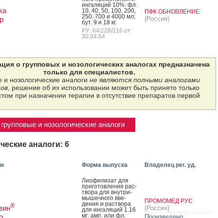
ин­га­ляций 10%: фл.
ка
10, 40, 50, 100, 200,
ПФК ОБНОВЛЕНИЕ
250, 700 и 4000 мл;
р
(Россия)
бут. 9 и 18 кг.
РУ: 64/228/216 от
30.04.64
ция о групповых и нозологических аналогах предназначена
только для специалистов.
 и нозологические аналоги
не являются полными аналогами
ов
, решение об их использовании может быть принято только
том при назначении терапии в отсутствие препаратов первой
групповые и нозологические аналоги
ческие аналоги: 6
ие
Форма выпуска
Владелец рег. уд.
Ли­офи­лизат для
при­готов­ле­ния рас­
тво­ра для внут­ри­
мышеч­но­го вве­
ПРОМОМЕД РУС
дения и рас­тво­ра
®
вин
(Россия)
для ин­га­ляций 1.16
мг: амп. или фл.
о
Произведено: