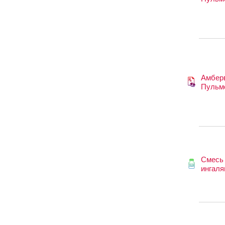
Амбер
Пульм
Смесь
ингаля