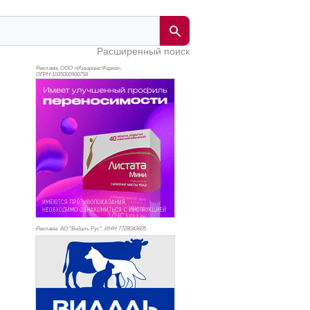
Расширенный поиск
Реклама. ООО «Изварино Фарма»,
ОГРН 103
5000900758
Реклама. АО "Видаль Рус", ИНН 772
8043605