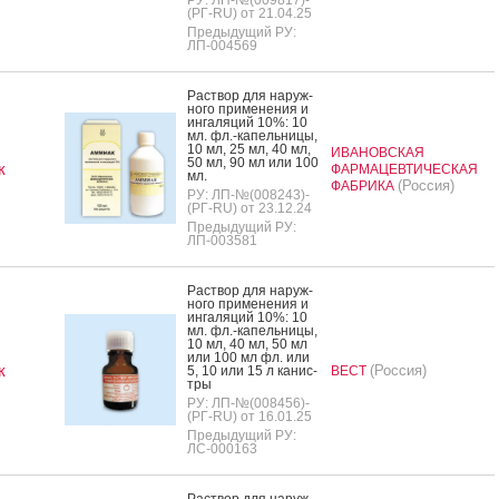
(РГ-RU) от 21.04.25
Предыдущий РУ:
ЛП-004569
Рас­твор для на­руж­
но­го при­мене­ния и
ин­га­ляций 10%: 10
мл. фл.-ка­пель­ни­цы,
10 мл, 25 мл, 40 мл,
ИВАНОВСКАЯ
50 мл, 90 мл или 100
к
ФАРМАЦЕВТИЧЕСКАЯ
мл.
(Россия)
ФАБРИКА
РУ: ЛП-№(008243)-
(РГ-RU) от 23.12.24
Предыдущий РУ:
ЛП-003581
Рас­твор для на­руж­
но­го при­мене­ния и
ин­га­ляций 10%: 10
мл. фл.-ка­пель­ни­цы,
10 мл, 40 мл, 50 мл
или 100 мл фл. или
к
(Россия)
5, 10 или 15 л ка­нис­
ВЕСТ
тры
РУ: ЛП-№(008456)-
(РГ-RU) от 16.01.25
Предыдущий РУ:
ЛС-000163
Рас­твор для на­руж­