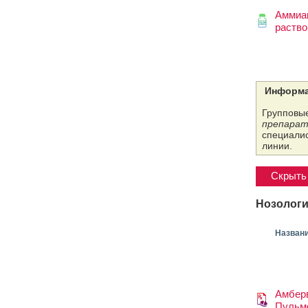
Аммиа
раство
Информа
Групповые
препарат
специалис
линии.
Скрыть 
Нозологи
Назван
Амбер
Пульм