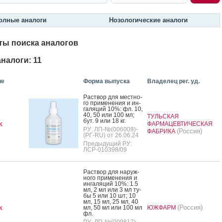
олные аналоги
Нозологические аналоги
ты поиска аналогов
налоги: 11
ие
Форма выпуска
Владелец рег. уд.
Рас­твор для мес­тно­
го при­мене­ния и ин­
га­ляций 10%: фл. 10,
40, 50 или 100 мл;
ТУЛЬСКАЯ
бут. 9 или 18 кг.
к
ФАРМАЦЕВТИЧЕСКАЯ
РУ: ЛП-№(006009)-
(Россия)
ФАБРИКА
(РГ-RU) от 26.06.24
Предыдущий РУ:
ЛСР-010398/09
Рас­твор для на­руж­
но­го при­мене­ния и
ин­га­ляций 10%: 1.5
мл, 2 мл или 3 мл ту­
бы 5 или 10 шт; 10
мл, 15 мл, 25 мл, 40
к
(Россия)
мл, 50 мл или 100 мл
ЮЖФАРМ
фл.
РУ: ЛП-№(009817)-