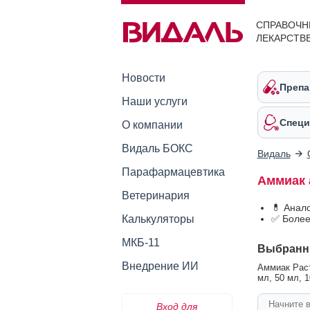
СПРАВОЧН
ЛЕКАРСТВ
Новости
Препа
Наши услуги
Специ
О компании
Видаль БОКС
Видаль
Парафармацевтика
Аммиак 
Ветеринария
💊 Анал
Калькуляторы
✅ Более
МКБ-11
Выбранн
Внедрение ИИ
Аммиак Раст
мл, 50 мл, 
Вход для