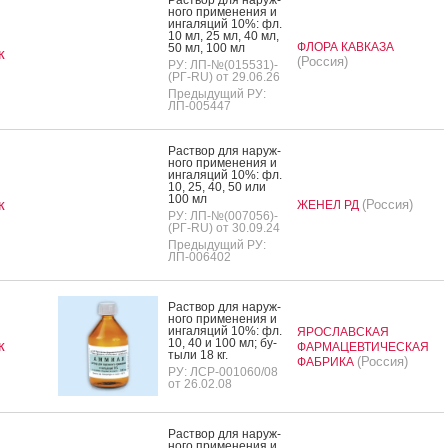
но­го при­мене­ния и
ин­га­ляций 10%: фл.
10 мл, 25 мл, 40 мл,
ФЛОРА КАВКАЗА
50 мл, 100 мл
к
(Россия)
РУ: ЛП-№(015531)-
(РГ-RU) от 29.06.26
Предыдущий РУ:
ЛП-005447
Рас­твор для на­руж­
но­го при­мене­ния и
ин­га­ляций 10%: фл.
10, 25, 40, 50 или
100 мл
к
(Россия)
ЖЕНЕЛ РД
РУ: ЛП-№(007056)-
(РГ-RU) от 30.09.24
Предыдущий РУ:
ЛП-006402
Рас­твор для на­руж­
но­го при­мене­ния и
ин­га­ляций 10%: фл.
ЯРОСЛАВСКАЯ
10, 40 и 100 мл; бу­
к
ФАРМАЦЕВТИЧЕСКАЯ
тыли 18 кг.
(Россия)
ФАБРИКА
РУ: ЛСР-001060/08
от 26.02.08
Рас­твор для на­руж­
но­го при­мене­ния и