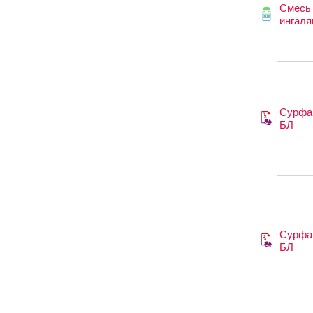
Смесь
ингаля
Сурфа
БЛ
Сурфа
БЛ