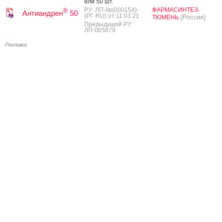
или 50 шт.
РУ: ЛП-№(000154)-
ФАРМАСИНТЕЗ-
®
Антиандрен
50
(РГ-RU) от 11.03.21
(Россия)
ТЮМЕНЬ
Предыдущий РУ:
ЛП-005879
Реклама