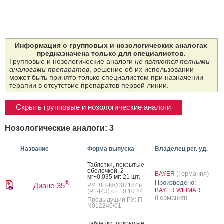
Информация о групповых и нозологических аналогах
предназначена только для специалистов.
Групповые и нозологические аналоги
не являются полными
аналогами препаратов
, решение об их использовании
может быть принято только специалистом при назначении
терапии в отсутствие препаратов первой линии.
Скрыть групповые и нозологические аналоги
Нозологические аналоги: 3
Название
Форма выпуска
Владелец рег. уд.
Таб­летки, пок­ры­тые
обо­лоч­кой, 2
(Германия)
BAYER
мг+0.035 мг: 21 шт.
Произведено:
®
Диане-35
РУ: ЛП-№(007184)-
BAYER WEIMAR
(РГ-RU) от 10.10.24
(Германия)
Предыдущий РУ: П
N012240/01
Таб­летки, пок­ры­тые