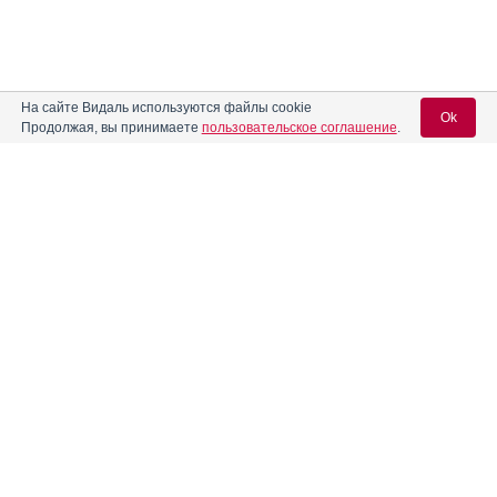
На сайте Видаль используются файлы cookie
Ok
Продолжая, вы принимаете
пользовательское соглашение
.
Вход для специалистов
E-mail учетной записи Vidal:
Пароль:
Регистрация
Забыли пароль?