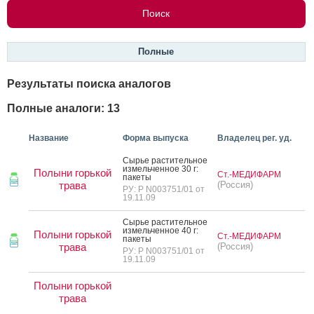
Полные
Результаты поиска аналогов
Полные аналоги: 13
Название
Форма выпуска
Владелец рег. уд.
Сырье рас­ти­тель­ное
из­мель­чен­ное 30 г:
Полыни горькой
Ст.-МЕДИФАРМ
па­кеты
трава
(Россия)
РУ: Р N003751/01 от
19.11.09
Сырье рас­ти­тель­ное
из­мель­чен­ное 40 г:
Полыни горькой
Ст.-МЕДИФАРМ
па­кеты
трава
(Россия)
РУ: Р N003751/01 от
19.11.09
Полыни горькой
трава