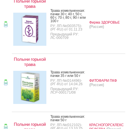
Полыни горькой
трава
Тра­ва из­мель­чен­ная:
пач­ки 30 г, 40 г, 50 г,
60 г, 70 г, 80 г, 90 г или
100 г
Фирма ЗДОРОВЬЕ
РУ: ЛП-№(003575)-
(Россия)
(РГ-RU) от 01.11.23
Предыдущий РУ:
ЛС-000709
Полыни горькой
трава
Тра­ва из­мель­чен­ная:
пач­ки 35 г или 50 г
РУ: ЛП-№(014496)-
ФИТОФАРМ ПКФ
(РГ-RU) от 14.04.26
(Россия)
Предыдущий РУ:
ЛСР-000171/08
Тра­ва из­мель­чен­ная:
пач­ки 50 г
Полыни горькой
РУ: ЛП-№(012102)-
КРАСНОГОРСКЛЕКС
(РГ-RU) от 13.10.25