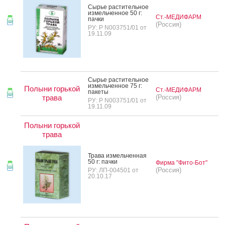
Сырье рас­ти­тель­ное
из­мель­чен­ное 50 г:
Ст.-МЕДИФАРМ
пач­ки
(Россия)
РУ: Р N003751/01 от
19.11.09
Сырье рас­ти­тель­ное
из­мель­чен­ное 75 г:
Полыни горькой
Ст.-МЕДИФАРМ
па­кеты
трава
(Россия)
РУ: Р N003751/01 от
19.11.09
Полыни горькой
трава
Тра­ва из­мель­чен­ная
50 г: пач­ки
Фирма "Фито-Бот"
(Россия)
РУ: ЛП-004501 от
20.10.17