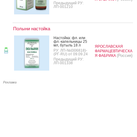
Предыдущий РУ:
ЛП-001210
Полыни настойка
Нас­той­ка: фл. или
фл.-ка­пель­ни­цы 25
мл, бу­тыль 18 л
ЯРОСЛАВСКАЯ
РУ: ЛП-№(006818)-
ФАРМАЦЕВТИЧЕСКА
(РГ-RU) от 09.09.24
(Россия)
Я ФАБРИКА
Предыдущий РУ:
ЛП-001338
Реклама