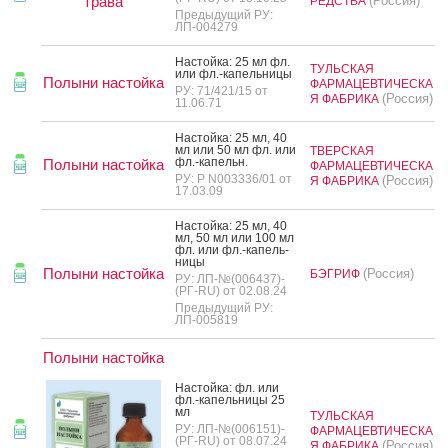
трава
(Россия)
РЕДСТВА
Предыдущий РУ:
ЛП-004279
Нас­той­ка: 25 мл фл.
ТУЛЬСКАЯ
или фл.-ка­пель­ни­цы
Полыни настойка
ФАРМАЦЕВТИЧЕСКА
РУ: 71/421/15 от
(Россия)
Я ФАБРИКА
11.06.71
Нас­той­ка: 25 мл, 40
мл или 50 мл фл. или
ТВЕРСКАЯ
фл.-ка­пельн.
Полыни настойка
ФАРМАЦЕВТИЧЕСКА
РУ: Р N003336/01 от
(Россия)
Я ФАБРИКА
17.03.09
Нас­той­ка: 25 мл, 40
мл, 50 мл или 100 мл
фл. или фл.-ка­пель­
ни­цы
Полыни настойка
(Россия)
БЭГРИФ
РУ: ЛП-№(006437)-
(РГ-RU) от 02.08.24
Предыдущий РУ:
ЛП-005819
Полыни настойка
Нас­той­ка: фл. или
фл.-ка­пель­ни­цы 25
мл
ТУЛЬСКАЯ
РУ: ЛП-№(006151)-
ФАРМАЦЕВТИЧЕСКА
(РГ-RU) от 08.07.24
(Россия)
Я ФАБРИКА