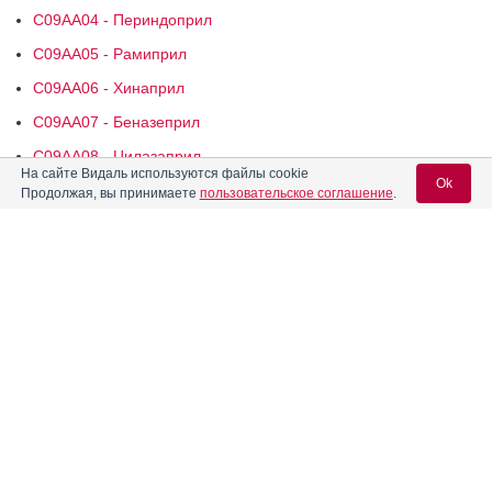
C09AA04 - Периндоприл
C09AA05 - Рамиприл
C09AA06 - Хинаприл
C09AA07 - Беназеприл
C09AA08 - Цилазаприл
На сайте Видаль используются файлы cookie
Ok
C09AA09 - Фозиноприл
Продолжая, вы принимаете
пользовательское соглашение
.
C09AA11 - Спираприл
C09AA13 - Моэксиприл
Вход для специалистов
C09AA15 - Зофеноприл
E-mail учетной записи Vidal:
Реклама. НАО "СЕВЕРНАЯ ЗВЕЗДА", ИНН 772
0185196
Пароль: