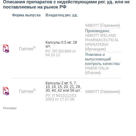
Описания препаратов с недействующими рег. уд. или не
поставляемые на рынок РФ
Форма выпуска
Владелец рег. уд.
(Германия)
ABBOTT
Произведено:
ABBOTT IRELAND
PHARMACEUTICAL
Кап­су­лы 0.5 мг: 28
OPERATIONS
шт.
®
Гоптен
(Ирландия)
РУ: ЛП-001869 от
Упаковка и
04.10.12
выпускающий
контроль качества:
FAMAR ITALIA
(Италия)
Кап­су­лы 2 мг: 5, 7,
10, 14, 15, 20, 21, 28,
®
30, 40, 42 или 56 шт.
Гоптен
(Германия)
ABBOTT
РУ: П N015212/01-
2003 от 17.07.08
Реклама