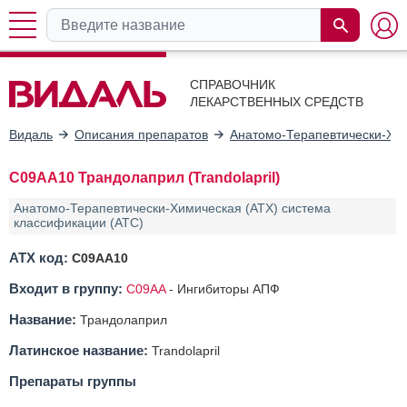
СПРАВОЧНИК
ЛЕКАРСТВЕННЫХ СРЕДСТВ
Видаль
Описания препаратов
Анатомо-Терапевтически-Хим
C09AA10 Трандолаприл (Trandolapril)
Анатомо-Терапевтически-Химическая (АТХ) система
классификации (ATC)
АТХ код:
C09AA10
Входит в группу:
C09AA
-
Ингибиторы АПФ
Название:
Трандолаприл
Латинское название:
Trandolapril
Препараты группы