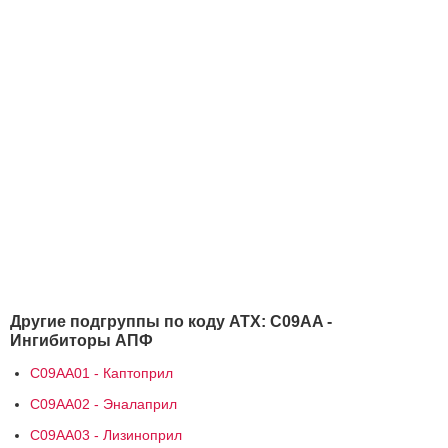
Другие подгруппы по коду АТХ: C09AA -
Ингибиторы АПФ
C09AA01 - Каптоприл
C09AA02 - Эналаприл
C09AA03 - Лизиноприл