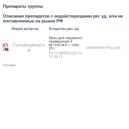
Препараты группы
Описания препаратов с недействующими рег. уд. или не
поставляемые на рынок РФ
Форма выпуска
Владелец рег. уд.
Мазь для на­руж­но­го
при­мене­ния 4
Сульфодекортэ
мг+100 мг/1 г: ту­ба
(Россия)
НИЖФАРМ
25 г
м
РУ: Р N000401/01 от
20.09.11
Реклама