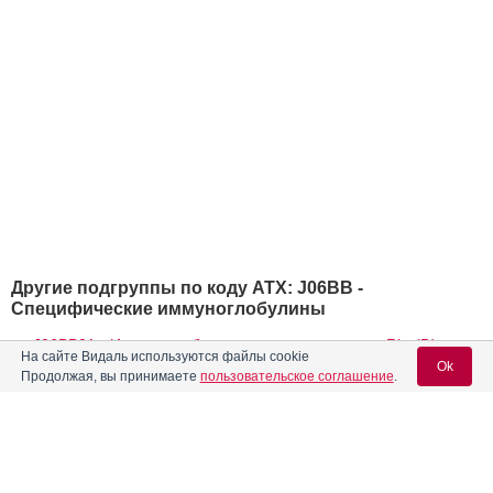
Другие подгруппы по коду АТХ: J06BB -
Специфические иммуноглобулины
J06BB01 - Иммуноглобулин человека антирезус Rho(D)
На сайте Видаль используются файлы cookie
Ok
Продолжая, вы принимаете
пользовательское соглашение
.
J06BB02 - Иммуноглобулин человека противостолбнячный
J06BB04 - Иммуноглобулин человека против гепатита В
J06BB07 - Иммуноглобулин против вируса осповакцины
Вход для специалистов
J06BB08 - Иммуноглобулин человека стафилококковый
E-mail учетной записи Vidal: