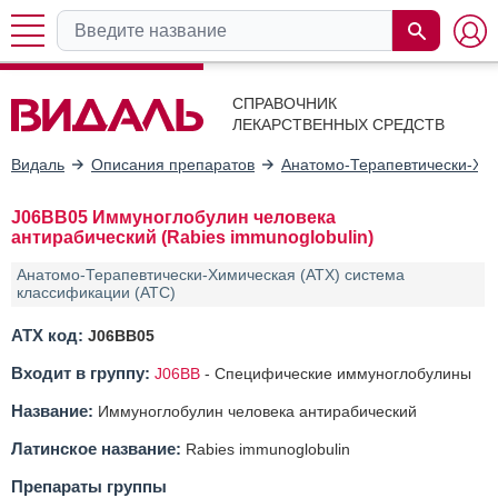
СПРАВОЧНИК
ЛЕКАРСТВЕННЫХ СРЕДСТВ
Видаль
Описания препаратов
Анатомо-Терапевтически-Хим
J06BB05 Иммуноглобулин человека
антирабический (Rabies immunoglobulin)
Анатомо-Терапевтически-Химическая (АТХ) система
классификации (ATC)
АТХ код:
J06BB05
Входит в группу:
J06BB
-
Специфические иммуноглобулины
Название:
Иммуноглобулин человека антирабический
Латинское название:
Rabies immunoglobulin
Препараты группы