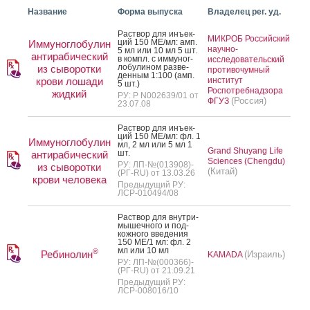
Название
Форма выпуска
Владелец рег. уд.
Рас­твор для инъ­ек­
МИКРОБ Российский
ций 150 МЕ/мл: амп.
Иммуноглобулин
научно-
5 мл или 10 мл 5 шт.
антирабический
в компл. с им­му­ног­
исследовательский
ло­були­ном раз­ве­
из сыворотки
противочумный
ден­ным 1:100 (амп.
крови лошади
институт
5 шт.)
Роспотребнадзора
жидкий
РУ: Р N002639/01 от
(Россия)
ФГУЗ
23.07.08
Рас­твор для инъ­ек­
ций 150 МЕ/мл: фл. 1
Иммуноглобулин
мл, 2 мл или 5 мл 1
Grand Shuyang Life
шт.
антирабический
Sciences (Chengdu)
РУ: ЛП-№(013908)-
из сыворотки
(Китай)
(РГ-RU) от 13.03.26
крови человека
Предыдущий РУ:
ЛСР-010494/08
Рас­твор для внут­ри­
мышеч­но­го и под­
кожно­го вве­дения
150 МЕ/1 мл: фл. 2
мл или 10 мл
®
Ребинолин
(Израиль)
KAMADA
РУ: ЛП-№(000366)-
(РГ-RU) от 21.09.21
Предыдущий РУ:
ЛСР-008016/10