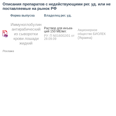
Описания препаратов с недействующими рег. уд. или не
поставляемые на рынок РФ
Форма выпуска
Владелец рег. уд.
Иммуноглобулин
Рас­твор для инъ­ек­
антирабический
Акционерное
ций 150 МЕ/мл:
из сыворотки
общество БИОЛЕК
РУ: П N016002/01 от
(Украина)
крови лошади
28.09.09
жидкий
Реклама