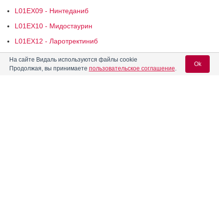
L01EX09 - Нинтеданиб
L01EX10 - Мидостаурин
L01EX12 - Ларотректиниб
L01EX13 - Гилтеритиниб
На сайте Видаль используются файлы cookie
Ok
Продолжая, вы принимаете
пользовательское соглашение
.
L01EX14 - Энтректиниб
L01EX17 - Капматиниб
Вход для специалистов
L01EX27 - Капивасертиб
Реклама. ООО "ПРОМОМЕД ДМ", ИНН 772
4365841
E-mail учетной записи Vidal:
Пароль: