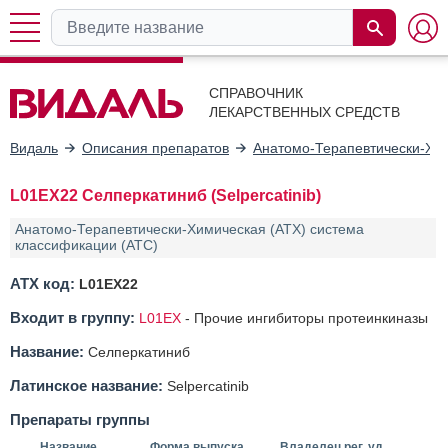
СПРАВОЧНИК
ЛЕКАРСТВЕННЫХ СРЕДСТВ
Видаль
Описания препаратов
Анатомо-Терапевтически-Хим
L01EX22 Селперкатиниб (Selpercatinib)
Анатомо-Терапевтически-Химическая (АТХ) система
классификации (ATC)
АТХ код:
L01EX22
Входит в группу:
L01EX
-
Прочие ингибиторы протеинкиназы
Название:
Селперкатиниб
Латинское название:
Selpercatinib
Препараты группы
Название
Форма выпуска
Владелец рег. уд.