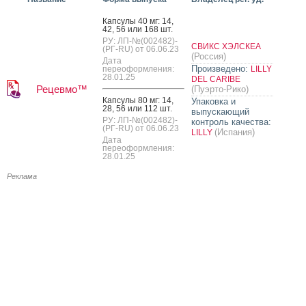
Кап­су­лы 40 мг: 14,
42, 56 или 168 шт.
РУ: ЛП-№(002482)-
СВИКС ХЭЛСКЕА
(РГ-RU) от 06.06.23
(Россия)
Дата
Произведено:
переоформления:
LILLY
28.01.25
DEL CARIBE
Рецевмо™
(Пуэрто-Рико)
Кап­су­лы 80 мг: 14,
Упаковка и
28, 56 или 112 шт.
выпускающий
РУ: ЛП-№(002482)-
контроль качества:
(РГ-RU) от 06.06.23
(Испания)
LILLY
Дата
переоформления:
28.01.25
Реклама