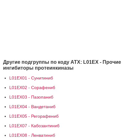
Другие подгруппы по коду АТХ: L01EX - Прочие
ингибиторы протеинкиназы
L01EX01 - Сунитиниб
L01EX02 - Сорафениб
L01EX03 - Пазопаниб
L01EX04 - Вандетаниб
L01EX05 - Регорафениб
L01EX07 - Кабозантиниб
L01EX08 - Ленватиниб