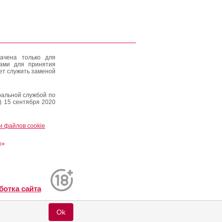
ачена только для
тами для принятия
ет служить заменой
альной службой по
) 15 сентября 2020
и файлов cookie
и»
ботка сайта
Ok