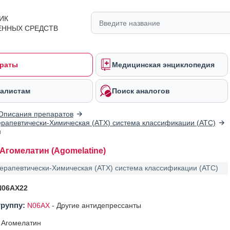
ИК
ЕННЫХ СРЕДСТВ
раты
Медицинская энциклопедия
алистам
Поиск аналогов
Описания препаратов
рапевтически-Химическая (АТХ) система классификации (ATC)
н
Агомелатин (Agomelatine)
ерапевтически-Химическая (АТХ) система классификации (ATC)
N06AX22
группу:
N06AX
-
Другие антидепрессанты
Агомелатин