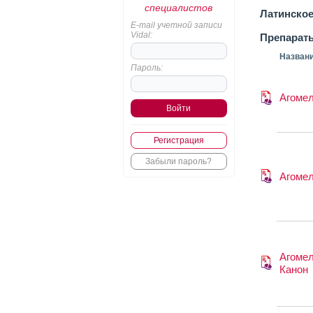
специалистов
Латинское
E-mail учетной записи
Vidal:
Препарат
Назван
Пароль:
Агоме
Регистрация
Забыли пароль?
Агоме
Агоме
Канон