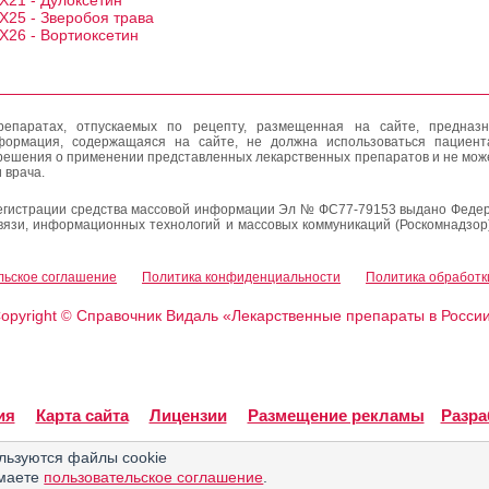
X21 - Дулоксетин
X25 - Зверобоя трава
X26 - Вортиоксетин
епаратах, отпускаемых по рецепту, размещенная на сайте, предназн
формация, содержащаяся на сайте, не должна использоваться пациен
решения о применении представленных лекарственных препаратов и не мож
 врача.
егистрации средства массовой информации Эл № ФС77-79153 выдано Федер
вязи, информационных технологий и массовых коммуникаций (Роскомнадзор
льское соглашение
Политика конфиденциальности
Политика обработк
opyright
Справочник Видаль «Лекарственные препараты в Росси
©
ия
Карта сайта
Лицензии
Размещение рекламы
Разра
льзуются файлы cookie
имаете
пользовательское соглашение
.