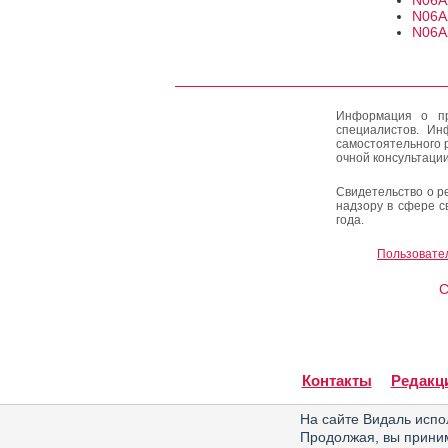
N06A
N06A
N06A
Информация о пр
специалистов. Ин
самостоятельного 
очной консультации
Свидетельство о р
надзору в сфере с
года.
Пользовате
C
Контакты
Редакц
На сайте Видаль испо
Продолжая, вы прин