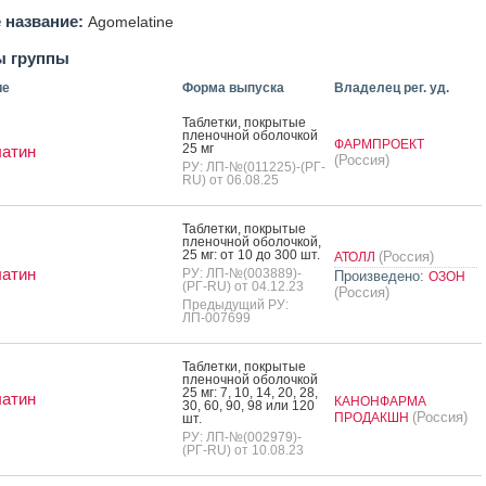
 название:
Agomelatine
ы группы
ие
Форма выпуска
Владелец рег. уд.
Таб­летки, пок­ры­тые
пле­ноч­ной обо­лоч­кой
ФАРМПРОЕКТ
25 мг
латин
(Россия)
РУ: ЛП-№(011225)-(РГ-
RU) от 06.08.25
Таб­летки, пок­ры­тые
пле­ноч­ной обо­лоч­кой,
25 мг: от 10 до 300 шт.
(Россия)
АТОЛЛ
латин
РУ: ЛП-№(003889)-
Произведено:
ОЗОН
(РГ-RU) от 04.12.23
(Россия)
Предыдущий РУ:
ЛП-007699
Таб­летки, пок­ры­тые
пле­ноч­ной обо­лоч­кой
25 мг: 7, 10, 14, 20, 28,
латин
КАНОНФАРМА
30, 60, 90, 98 или 120
(Россия)
ПРОДАКШН
шт.
РУ: ЛП-№(002979)-
(РГ-RU) от 10.08.23