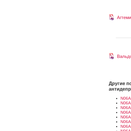
Агтем
Вальд
Другие п
антидеп
N06A
N06A
N06A
N06A
N06A
N06A
N06A