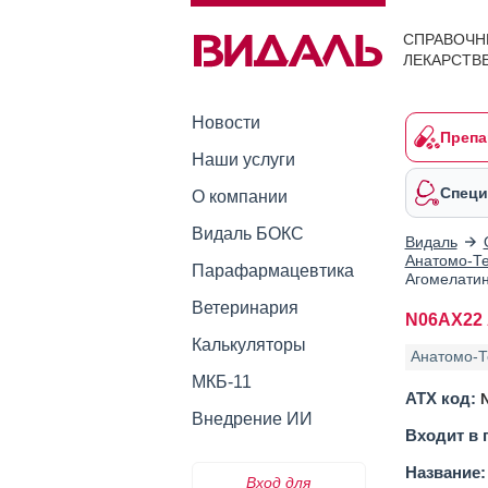
СПРАВОЧН
ЛЕКАРСТВ
Новости
Препа
Наши услуги
Специ
О компании
Видаль БОКС
Видаль
Анатомо-Те
Парафармацевтика
Агомелати
Ветеринария
N06AX22 
Калькуляторы
Анатомо-Т
МКБ-11
АТХ код:
Внедрение ИИ
Входит в 
Название:
Вход для