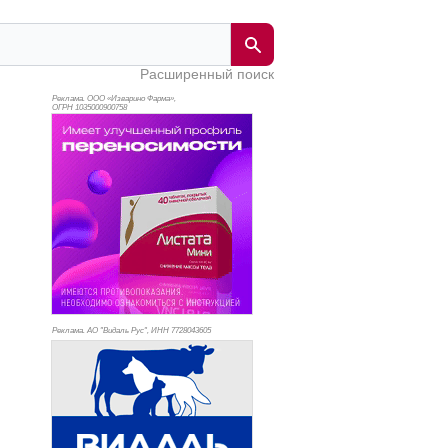
Расширенный поиск
Реклама. ООО «Изварино Фарма»,
ОГРН 103
5000900758
Реклама. АО "Видаль Рус", ИНН 772
8043605