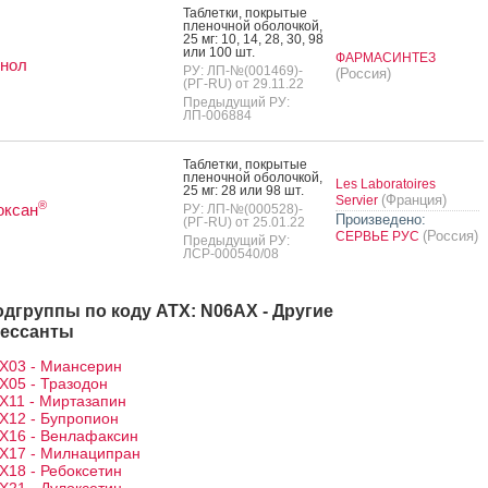
Таб­летки, пок­ры­тые
пле­ноч­ной обо­лоч­кой,
25 мг: 10, 14, 28, 30, 98
или 100 шт.
ФАРМАСИНТЕЗ
инол
РУ: ЛП-№(001469)-
(Россия)
(РГ-RU) от 29.11.22
Предыдущий РУ:
ЛП-006884
Таб­летки, пок­ры­тые
пле­ноч­ной обо­лоч­кой,
Les Laboratoires
25 мг: 28 или 98 шт.
(Франция)
Servier
®
оксан
РУ: ЛП-№(000528)-
Произведено:
(РГ-RU) от 25.01.22
(Россия)
СЕРВЬЕ РУС
Предыдущий РУ:
ЛСР-000540/08
одгруппы по коду АТХ: N06AX - Другие
рессанты
X03 - Миансерин
X05 - Тразодон
X11 - Миртазапин
X12 - Бупропион
X16 - Венлафаксин
X17 - Милнаципран
X18 - Ребоксетин