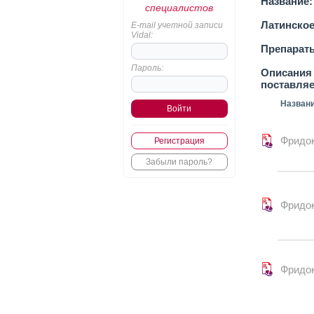
Название:
специалистов
Латинское
E-mail учетной записи
Vidal:
Препарат
Пароль:
Описания 
поставля
Назван
Фридо
Регистрация
Забыли пароль?
Фридо
Фридо