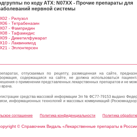
одгруппы по коду АТХ: N07XX - Прочие препараты для
заболеваний нервной системы
X02 - Рилузол
X06 - Тетрабеназин
X07 - Фампридин
X08 - Тафамидис
X09 - Диметилфумарат
X10 - Лаквинимод
X21 - Эплонтерсен
епаратах, отпускаемых по рецепту, размещенная на сайте, предназн
формация, содержащаяся на сайте, не должна использоваться пациен
решения о применении представленных лекарственных препаратов и не мож
 врача.
егистрации средства массовой информации Эл № ФС77-79153 выдано Федер
вязи, информационных технологий и массовых коммуникаций (Роскомнадзор
льское соглашение
Политика конфиденциальности
Политика обработк
opyright
Справочник Видаль «Лекарственные препараты в Росси
©