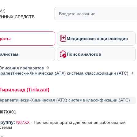
ИК
ЕННЫХ СРЕДСТВ
раты
Медицинская энциклопедия
алистам
Поиск аналогов
Описания препаратов
рапевтически-Химическая (АТХ) система классификации (ATC)
ирилазад (Tirilazad)
ерапевтически-Химическая (АТХ) система классификации (ATC)
N07XX01
группу:
N07XX
-
Прочие препараты для лечения заболеваний
истемы