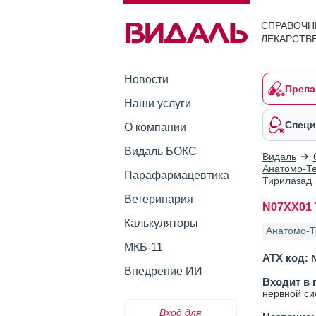
СПРАВОЧН
ЛЕКАРСТВ
Новости
Препа
Наши услуги
Специ
О компании
Видаль БОКС
Видаль
Анатомо-Те
Парафармацевтика
Тирилазад
Ветеринария
N07XX01 Т
Калькуляторы
Анатомо-Т
МКБ-11
АТХ код:
Внедрение ИИ
Входит в 
нервной с
Вход для