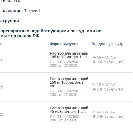
Тирилазад
 название:
Tirilazad
ы группы
препаратов с недействующими рег. уд. или не
емые на рынок РФ
ие
Форма выпуска
Владелец рег. уд.
Рас­твор для инъ­ек­ций
105 мг/70 мл: фл. 1 шт.
PHARMACIA &
кс
(Бельгия)
РУ: П N012825/01-
UPJOHN
2001 от 22.03.01
Рас­твор для инъ­ек­ций
150 мг/100 мл: фл. 1
PHARMACIA &
шт.
кс
(Бельгия)
UPJOHN
РУ: П N012825/01-
2001 от 22.03.01
Рас­твор для инъ­ек­ций
45 мг/30 мл: фл. 1 шт.
PHARMACIA &
кс
(Бельгия)
РУ: П N012825/01-
UPJOHN
2001 от 22.03.01