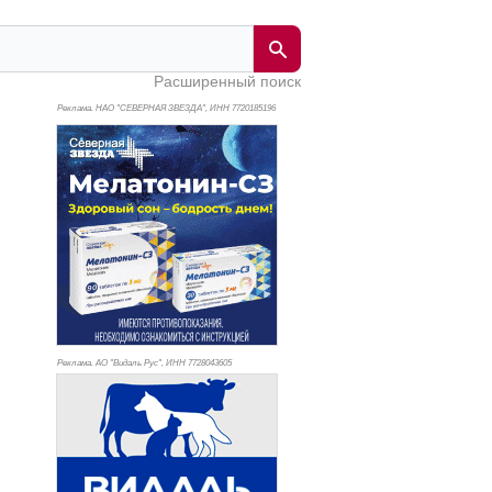
Расширенный поиск
Реклама. НАО "СЕВЕРНАЯ ЗВЕЗДА", ИНН 772
0185196
Реклама. АО "Видаль Рус", ИНН 772
8043605