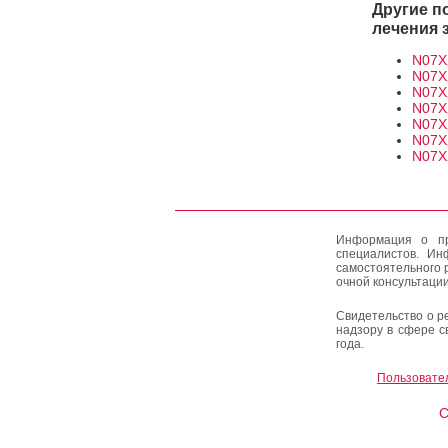
Другие п
лечения 
N07X
N07X
N07X
N07X
N07X
N07X
N07X
Информация о пр
специалистов. Ин
самостоятельного 
очной консультации
Свидетельство о р
надзору в сфере с
года.
Пользовате
C