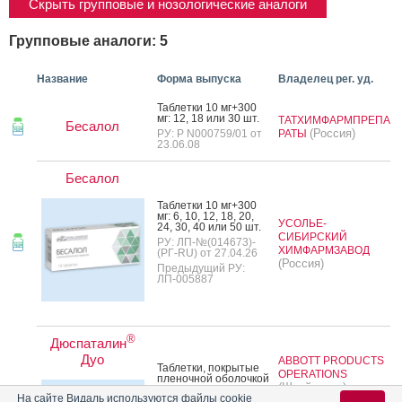
Скрыть групповые и нозологические аналоги
Групповые аналоги: 5
Название
Форма выпуска
Владелец рег. уд.
Таб­летки 10 мг+300
мг: 12, 18 или 30 шт.
ТАТХИМФАРМПРЕПА
Бесалол
(Россия)
РУ: Р N000759/01 от
РАТЫ
23.06.08
Бесалол
Таб­летки 10 мг+300
мг: 6, 10, 12, 18, 20,
УСОЛЬЕ-
24, 30, 40 или 50 шт.
СИБИРСКИЙ
РУ: ЛП-№(014673)-
ХИМФАРМЗАВОД
(РГ-RU) от 27.04.26
(Россия)
Предыдущий РУ:
ЛП-005887
®
Дюспаталин
Дуо
ABBOTT PRODUCTS
Таб­летки, пок­ры­тые
OPERATIONS
пле­ноч­ной обо­лоч­кой
(Швейцария)
135 мг+84.43 мг: 10
На сайте Видаль используются файлы cookie
или 30 шт.