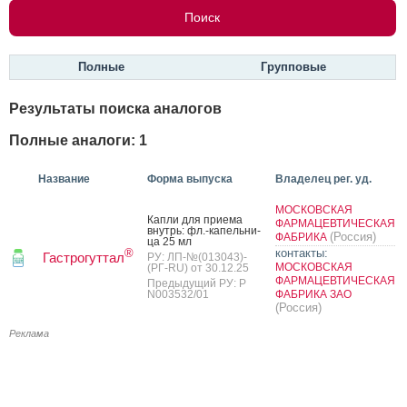
Полные
Групповые
Результаты поиска аналогов
Полные аналоги: 1
Название
Форма выпуска
Владелец рег. уд.
МОСКОВСКАЯ
Кап­ли для при­ема
ФАРМАЦЕВТИЧЕСКАЯ
внутрь: фл.-ка­пель­ни­
(Россия)
ФАБРИКА
ца 25 мл
контакты:
®
Гастрогуттал
РУ: ЛП-№(013043)-
МОСКОВСКАЯ
(РГ-RU) от 30.12.25
ФАРМАЦЕВТИЧЕСКАЯ
Предыдущий РУ: Р
N003532/01
ФАБРИКА ЗАО
(Россия)
Реклама