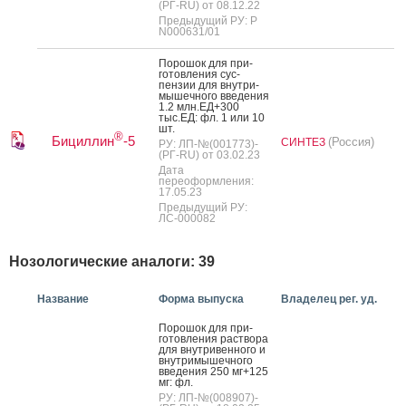
(РГ-RU) от 08.12.22
Предыдущий РУ: Р
N000631/01
По­рошок для при­
готов­ле­ния сус­
пензии для внут­ри­
мышеч­но­го вве­дения
1.2 млн.ЕД+300
тыс.ЕД: фл. 1 или 10
шт.
®
Бициллин
-5
(Россия)
СИНТЕЗ
РУ: ЛП-№(001773)-
(РГ-RU) от 03.02.23
Дата
переоформления:
17.05.23
Предыдущий РУ:
ЛС-000082
Нозологические аналоги: 39
Название
Форма выпуска
Владелец рег. уд.
По­рошок для при­
готов­ле­ния рас­тво­ра
для внут­ри­вен­но­го и
внут­ри­мышеч­но­го
вве­дения 250 мг+125
мг: фл.
РУ: ЛП-№(008907)-