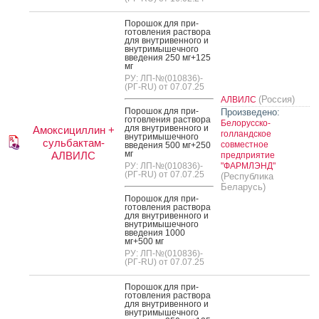
По­рошок для при­
готов­ле­ния рас­тво­ра
для внут­ри­вен­но­го и
внут­ри­мышеч­но­го
вве­дения 250 мг+125
мг
РУ: ЛП-№(010836)-
(РГ-RU) от 07.07.25
(Россия)
АЛВИЛС
По­рошок для при­
Произведено:
готов­ле­ния рас­тво­ра
Белорусско-
для внут­ри­вен­но­го и
Амоксициллин +
голландское
внут­ри­мышеч­но­го
сульбактам-
совместное
вве­дения 500 мг+250
мг
АЛВИЛС
предприятие
РУ: ЛП-№(010836)-
"ФАРМЛЭНД"
(РГ-RU) от 07.07.25
(Республика
Беларусь)
По­рошок для при­
готов­ле­ния рас­тво­ра
для внут­ри­вен­но­го и
внут­ри­мышеч­но­го
вве­дения 1000
мг+500 мг
РУ: ЛП-№(010836)-
(РГ-RU) от 07.07.25
По­рошок для при­
готов­ле­ния рас­тво­ра
для внут­ри­вен­но­го и
внут­ри­мышеч­но­го