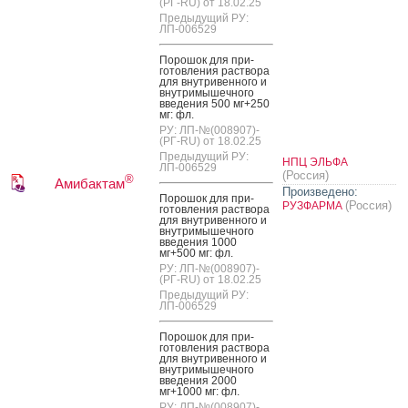
(РГ-RU) от 18.02.25
Предыдущий РУ:
ЛП-006529
По­рошок для при­
готов­ле­ния рас­тво­ра
для внут­ри­вен­но­го и
внут­ри­мышеч­но­го
вве­дения 500 мг+250
мг: фл.
РУ: ЛП-№(008907)-
(РГ-RU) от 18.02.25
Предыдущий РУ:
НПЦ ЭЛЬФА
ЛП-006529
(Россия)
®
Амибактам
Произведено:
По­рошок для при­
(Россия)
РУЗФАРМА
готов­ле­ния рас­тво­ра
для внут­ри­вен­но­го и
внут­ри­мышеч­но­го
вве­дения 1000
мг+500 мг: фл.
РУ: ЛП-№(008907)-
(РГ-RU) от 18.02.25
Предыдущий РУ:
ЛП-006529
По­рошок для при­
готов­ле­ния рас­тво­ра
для внут­ри­вен­но­го и
внут­ри­мышеч­но­го
вве­дения 2000
мг+1000 мг: фл.
РУ: ЛП-№(008907)-