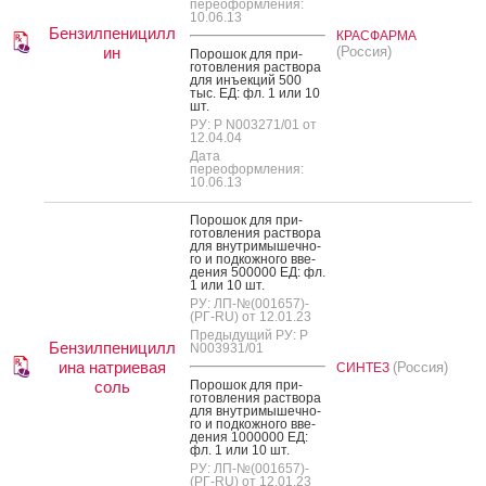
переоформления:
10.06.13
Бензилпеницилл
КРАСФАРМА
ин
(Россия)
По­рошок для при­
готов­ле­ния рас­тво­ра
для инъ­ек­ций 500
тыс. ЕД: фл. 1 или 10
шт.
РУ: Р N003271/01 от
12.04.04
Дата
переоформления:
10.06.13
По­рошок для при­
готов­ле­ния рас­тво­ра
для внут­ри­мышеч­но­
го и под­кожно­го вве­
дения 500000 ЕД: фл.
1 или 10 шт.
РУ: ЛП-№(001657)-
(РГ-RU) от 12.01.23
Предыдущий РУ: Р
Бензилпеницилл
N003931/01
ина натриевая
(Россия)
СИНТЕЗ
соль
По­рошок для при­
готов­ле­ния рас­тво­ра
для внут­ри­мышеч­но­
го и под­кожно­го вве­
дения 1000000 ЕД:
фл. 1 или 10 шт.
РУ: ЛП-№(001657)-
(РГ-RU) от 12.01.23