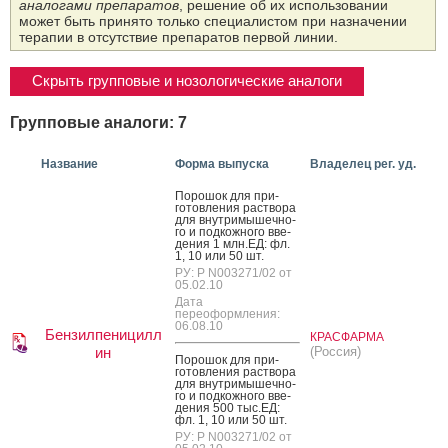
аналогами препаратов
, решение об их использовании
может быть принято только специалистом при назначении
терапии в отсутствие препаратов первой линии.
Скрыть групповые и нозологические аналоги
Групповые аналоги: 7
Название
Форма выпуска
Владелец рег. уд.
По­рошок для при­
готов­ле­ния рас­тво­ра
для внут­ри­мышеч­но­
го и под­кожно­го вве­
дения 1 млн.ЕД: фл.
1, 10 или 50 шт.
РУ: Р N003271/02 от
05.02.10
Дата
переоформления:
06.08.10
Бензилпеницилл
КРАСФАРМА
ин
(Россия)
По­рошок для при­
готов­ле­ния рас­тво­ра
для внут­ри­мышеч­но­
го и под­кожно­го вве­
дения 500 тыс.ЕД:
фл. 1, 10 или 50 шт.
РУ: Р N003271/02 от