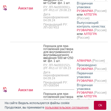
вве­дения 250
мг+125мг: фл. 1 шт.
Вторичная
упаковка:
РУ: ЛП-№(003091)-
Амоктам
(РГ-RU) от 29.08.23
(Россия)
РУЗФАРМА
или
Дата
АЛТЕГРА
переоформления:
(Россия)
04.09.24
Выпускающий
Предыдущий РУ:
контроль качества:
ЛП-007453
(Россия)
РУЗФАРМА
или
АЛТЕГРА
(Россия)
По­рошок для при­
готов­ле­ния рас­тво­ра
для внут­ри­вен­но­го и
внут­ри­мышеч­но­го
вве­дения 500 мг+250
(Россия)
АЛФАРМА
мг: фл. 1 шт.
Произведено:
РУ: ЛП-№(003152)-
(РГ-RU) от 07.09.23
(Россия)
РУЗФАРМА
Дата
Первичная
переоформления:
упаковка:
04.09.24
(Россия)
РУЗФАРМА
Предыдущий РУ:
Вторичная
ЛП-006594
упаковка:
Амоктам
(Россия)
РУЗФАРМА
По­рошок для при­
или
АЛТЕГРА
готов­ле­ния рас­тво­ра
для внут­ри­вен­но­го и
(Россия)
внут­ри­мышеч­но­го
На сайте Видаль используются файлы cookie
Выпускающий
Ok
вве­дения 1000
Продолжая, вы принимаете
пользовательское соглашение
.
контроль качества:
мг+500 мг: фл. 1 шт.