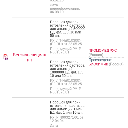
05.02.10
Дата
переоформления:
06.08.10
По­рошок для при­
готов­ле­ния рас­тво­ра
для инъ­ек­ций 500000
ЕД: фл. 1, 5, 10 или
50 шт.
РУ: ЛП-№(010300)-
(РГ-RU) от 23.05.25
Предыдущий РУ: Р
ПРОМОМЕД РУС
N001578/01
Бензилпеницилл
(Россия)
ин
Произведено:
По­рошок для при­
(Россия)
БИОХИМИК
готов­ле­ния рас­тво­ра
для инъ­ек­ций
1000000 ЕД: фл. 1, 5,
10 или 50 шт.
РУ: ЛП-№(010300)-
(РГ-RU) от 23.05.25
Предыдущий РУ: Р
N001578/01
По­рошок для при­
готов­ле­ния рас­тво­ра
для инъ­ек­ций 1 млн.
ЕД: фл. 1 или 10 шт.
РУ: Р N003271/01 от
12.04.04
Дата