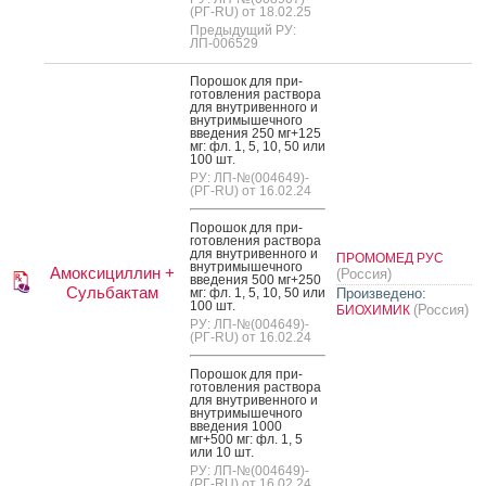
(РГ-RU) от 18.02.25
Предыдущий РУ:
ЛП-006529
По­рошок для при­
готов­ле­ния рас­тво­ра
для внут­ри­вен­но­го и
внут­ри­мышеч­но­го
вве­дения 250 мг+125
мг: фл. 1, 5, 10, 50 или
100 шт.
РУ: ЛП-№(004649)-
(РГ-RU) от 16.02.24
По­рошок для при­
готов­ле­ния рас­тво­ра
для внут­ри­вен­но­го и
ПРОМОМЕД РУС
внут­ри­мышеч­но­го
Амоксициллин +
(Россия)
вве­дения 500 мг+250
Сульбактам
мг: фл. 1, 5, 10, 50 или
Произведено:
100 шт.
(Россия)
БИОХИМИК
РУ: ЛП-№(004649)-
(РГ-RU) от 16.02.24
По­рошок для при­
готов­ле­ния рас­тво­ра
для внут­ри­вен­но­го и
внут­ри­мышеч­но­го
вве­дения 1000
мг+500 мг: фл. 1, 5
или 10 шт.
РУ: ЛП-№(004649)-
(РГ-RU) от 16.02.24