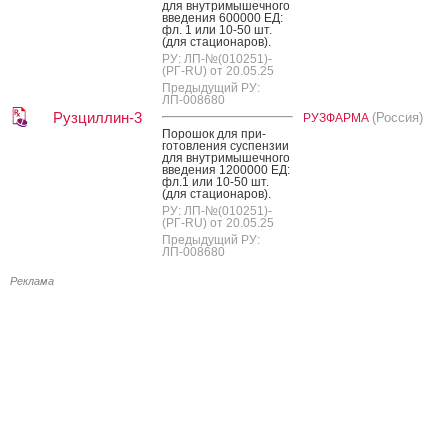
для внут­ри­мышеч­но­го
вве­дения 600000 ЕД:
фл. 1 или 10-50 шт.
(для ста­ци­она­ров).
РУ: ЛП-№(010251)-
(РГ-RU) от 20.05.25
Предыдущий РУ:
ЛП-008680
Рузциллин-3
(Россия)
РУЗФАРМА
По­рошок для при­
готов­ле­ния сус­пензии
для внут­ри­мышеч­но­го
вве­дения 1200000 ЕД:
фл.1 или 10-50 шт.
(для ста­ци­она­ров).
РУ: ЛП-№(010251)-
(РГ-RU) от 20.05.25
Предыдущий РУ:
ЛП-008680
Реклама