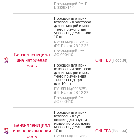
Предыдущий РУ: Р
N003931/01
По­рошок для при­
готов­ле­ния рас­тво­ра
для инъ­ек­ций и мес­
тно­го при­мене­ния
500000 ЕД: фл. 1 или
10 шт.
РУ: ЛП-№(001625)-
(РГ-RU) от 28.12.22
Предыдущий РУ:
Бензилпеницилл
ЛС-000410
ина натриевая
(Россия)
СИНТЕЗ
соль
По­рошок для при­
готов­ле­ния рас­тво­ра
для инъ­ек­ций и мес­
тно­го при­мене­ния
1000000 ЕД: фл. 1
или 10 шт.
РУ: ЛП-№(001625)-
(РГ-RU) от 28.12.22
Предыдущий РУ:
ЛС-000410
По­рошок для при­
готов­ле­ния сус­
пензии для внут­ри­
мышеч­но­го вве­дения
Бензилпеницилл
600000 ЕД: фл. 1 или
ина новокаиновая
(Россия)
10 шт.
СИНТЕЗ
соль
РУ: ЛП-№(001523)-