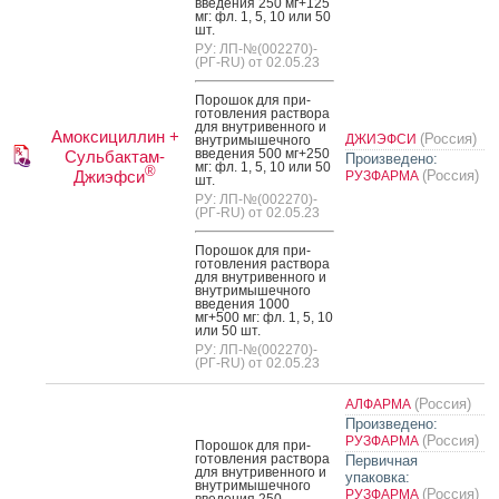
вве­дения 250 мг+125
мг: фл. 1, 5, 10 или 50
шт.
РУ: ЛП-№(002270)-
(РГ-RU) от 02.05.23
По­рошок для при­
готов­ле­ния рас­тво­ра
для внут­ри­вен­но­го и
Амоксициллин +
(Россия)
ДЖИЭФСИ
внут­ри­мышеч­но­го
вве­дения 500 мг+250
Сульбактам-
Произведено:
мг: фл. 1, 5, 10 или 50
®
Джиэфси
(Россия)
РУЗФАРМА
шт.
РУ: ЛП-№(002270)-
(РГ-RU) от 02.05.23
По­рошок для при­
готов­ле­ния рас­тво­ра
для внут­ри­вен­но­го и
внут­ри­мышеч­но­го
вве­дения 1000
мг+500 мг: фл. 1, 5, 10
или 50 шт.
РУ: ЛП-№(002270)-
(РГ-RU) от 02.05.23
(Россия)
АЛФАРМА
Произведено:
(Россия)
РУЗФАРМА
По­рошок для при­
готов­ле­ния рас­тво­ра
Первичная
для внут­ри­вен­но­го и
упаковка:
внут­ри­мышеч­но­го
(Россия)
РУЗФАРМА