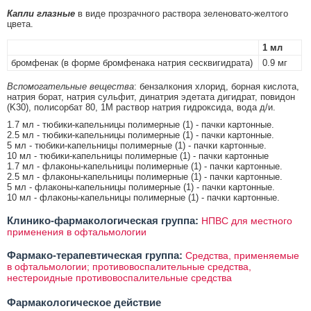
Капли глазные
в виде прозрачного раствора зеленовато-желтого
цвета.
1 мл
бромфенак (в форме бромфенака натрия сесквигидрата)
0.9 мг
Вспомогательные вещества
: бензалкония хлорид, борная кислота,
натрия борат, натрия сульфит, динатрия эдетата дигидрат, повидон
(K30), полисорбат 80, 1М раствор натрия гидроксида, вода д/и.
1.7 мл - тюбики-капельницы полимерные (1) - пачки картонные.
2.5 мл - тюбики-капельницы полимерные (1) - пачки картонные.
5 мл - тюбики-капельницы полимерные (1) - пачки картонные.
10 мл - тюбики-капельницы полимерные (1) - пачки картонные
1.7 мл - флаконы-капельницы полимерные (1) - пачки картонные.
2.5 мл - флаконы-капельницы полимерные (1) - пачки картонные.
5 мл - флаконы-капельницы полимерные (1) - пачки картонные.
10 мл - флаконы-капельницы полимерные (1) - пачки картонные.
Клинико-фармакологическая группа:
НПВС для местного
применения в офтальмологии
Фармако-терапевтическая группа:
Средства, применяемые
в офтальмологии; противовоспалительные средства,
нестероидные противовоспалительные средства
Фармакологическое действие