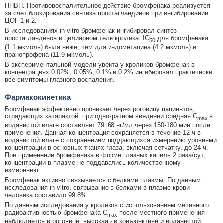
НПВП. Противовоспалительное действие бромфенака реализуется
за счет блокирования синтеза простагландинов при ингибировании
ЦОГ 1 и 2.
В исследованиях in vitro бромфенак ингибировал синтез
простагландинов в цилиарном теле кролика. IC
для бромфенака
50
(1.1 мкмоль) была ниже, чем для индометацина (4.2 мкмоль) и
пранопрофена (11.9 мкмоль).
В экспериментальной модели увеита у кроликов бромфенак в
концентрациях 0.02%, 0.05%, 0.1% и 0.2% ингибировал практически
все симптомы глазного воспаления.
Фармакокинетика
Бромфенак эффективно проникает через роговицу пациентов,
страдающих катарактой: при однократном введении средняя C
в
max
водянистой влаге составляет 79±68 нг/мл через 150-180 мин после
применения. Данная концентрация сохраняется в течение 12 ч в
водянистой влаге с сохранением поддающихся измерению уровнями
концентрации в основных тканях глаза, включая сетчатку, до 24 ч.
При применении бромфенака в форме глазных капель 2 раза/сут,
концентрации в плазме не поддавались количественному
измерению.
Бромфенак активно связывается с белками плазмы. По данным
исследования in vitro, связывание с белками в плазме крови
человека составило 99.8%.
По данным исследования у кроликов с использованием меченного
радиоактивностью бромфенака C
после местного применения
max
наблюдается в роговице, высокая - в конъюнктиве и водянистой