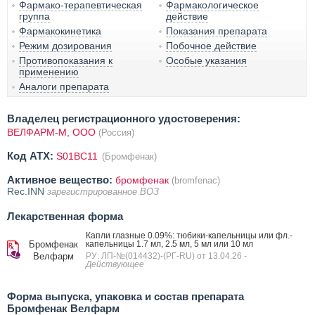
Фармако-терапевтическая
Фармакологическое
группа
действие
Фармакокинетика
Показания препарата
Режим дозирования
Побочное действие
Противопоказания к
Особые указания
применению
Аналоги препарата
Владелец регистрационного удостоверения:
ВЕЛФАРМ-М, ООО
(Россия)
Код ATX:
S01BC11
(Бромфенак)
Активное вещество:
бромфенак
(bromfenac)
Rec.INN
зарегистрированное ВОЗ
Лекарственная форма
Капли глазные 0.09%: тюбики-капельницы или фл.-
Бромфенак
капельницы 1.7 мл, 2.5 мл, 5 мл или 10 мл
Велфарм
РУ: ЛП-№(014432)-(РГ-RU) от 13.04.26
-
Действующее
Форма выпуска, упаковка и состав препарата
Бромфенак Велфарм