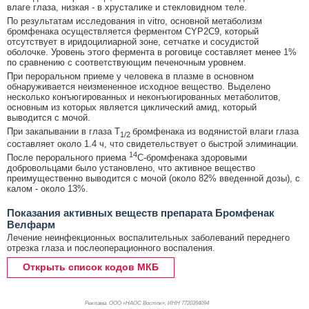
влаге глаза, низкая - в хрусталике и стекловидном теле.
По результатам исследования in vitro, основной метаболизм
бромфенака осуществляется ферментом CYP2C9, который
отсутствует в иридоцилиарной зоне, сетчатке и сосудистой
оболочке. Уровень этого фермента в роговице составляет менее 1%
по сравнению с соответствующим печеночным уровнем.
При пероральном приеме у человека в плазме в основном
обнаруживается неизмененное исходное вещество. Выделено
несколько конъюгированных и неконъюгированных метаболитов,
основным из которых является циклический амид, который
выводится с мочой.
При закапывании в глаза T
бромфенака из водянистой влаги глаза
1/2
составляет около 1.4 ч, что свидетельствует о быстрой элиминации.
14
После перорального приема
C-бромфенака здоровыми
добровольцами было установлено, что активное вещество
преимущественно выводится с мочой (около 82% введенной дозы), с
калом - около 13%.
Показания активных веществ препарата Бромфенак
Велфарм
Лечение неинфекционных воспалительных заболеваний переднего
отрезка глаза и послеоперационного воспаления.
Открыть список кодов МКБ
Реклама. ООО «НАОС Восток», ИНН 772
0394094