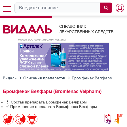
СПРАВОЧНИК
ЛЕКАРСТВЕННЫХ СРЕДСТВ
Реклама. ООО «Бауш Хелс», ИНН: 770
6782987
Видаль
Описания препаратов
Бромфенак Велфарм
Бромфенак Велфарм (Bromfenac Velpharm)
💊 Состав препарата Бромфенак Велфарм
✅ Применение препарата Бромфенак Велфарм