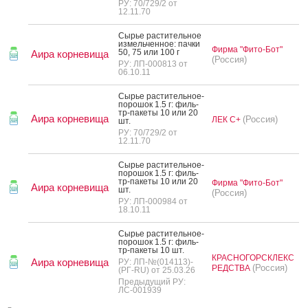
РУ: 70/729/2 от
12.11.70
Сырье рас­ти­тель­ное
из­мель­чен­ное: пач­ки
Фирма "Фито-Бот"
50, 75 или 100 г
Аира корневища
(Россия)
РУ: ЛП-000813 от
06.10.11
Сырье рас­ти­тель­ное-
по­рошок 1.5 г: филь­
тр-па­кеты 10 или 20
Аира корневища
(Россия)
ЛЕК С+
шт.
РУ: 70/729/2 от
12.11.70
Сырье рас­ти­тель­ное-
по­рошок 1.5 г: филь­
тр-па­кеты 10 или 20
Фирма "Фито-Бот"
Аира корневища
шт.
(Россия)
РУ: ЛП-000984 от
18.10.11
Сырье рас­ти­тель­ное-
по­рошок 1.5 г: филь­
тр-па­кеты 10 шт.
КРАСНОГОРСКЛЕКС
Аира корневища
РУ: ЛП-№(014113)-
(Россия)
РЕДСТВА
(РГ-RU) от 25.03.26
Предыдущий РУ:
ЛС-001939