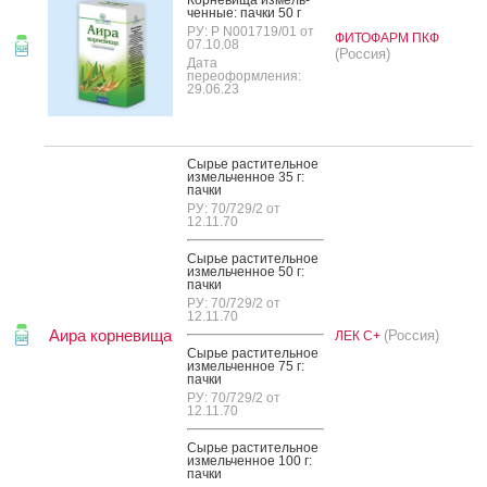
чен­ные: пач­ки 50 г
РУ: Р N001719/01 от
ФИТОФАРМ ПКФ
07.10.08
(Россия)
Дата
переоформления:
29.06.23
Сырье рас­ти­тель­ное
из­мель­чен­ное 35 г:
пач­ки
РУ: 70/729/2 от
12.11.70
Сырье рас­ти­тель­ное
из­мель­чен­ное 50 г:
пач­ки
РУ: 70/729/2 от
12.11.70
Аира корневища
(Россия)
ЛЕК С+
Сырье рас­ти­тель­ное
из­мель­чен­ное 75 г:
пач­ки
РУ: 70/729/2 от
12.11.70
Сырье рас­ти­тель­ное
из­мель­чен­ное 100 г:
пач­ки