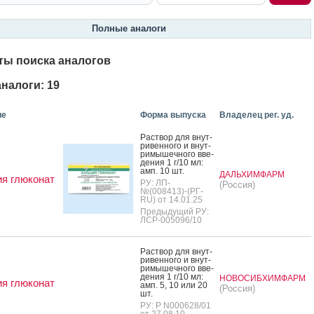
Полные аналоги
ты поиска аналогов
налоги: 19
ие
Форма выпуска
Владелец рег. уд.
Рас­твор для внут­
ри­вен­но­го и внут­
ри­мышеч­но­го вве­
дения 1 г/10 мл:
амп. 10 шт.
ДАЛЬХИМФАРМ
я глюконат
РУ: ЛП-
(Россия)
№(008413)-(РГ-
RU) от 14.01.25
Предыдущий РУ:
ЛСР-005096/10
Рас­твор для внут­
ри­вен­но­го и внут­
ри­мышеч­но­го вве­
дения 1 г/10 мл:
НОВОСИБХИМФАРМ
я глюконат
амп. 5, 10 или 20
(Россия)
шт.
РУ: Р N000628/01
от 27.08.10