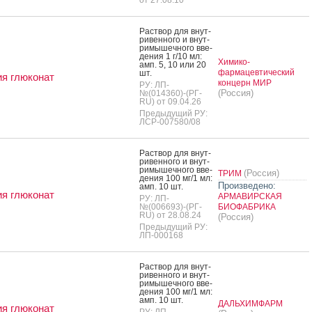
Рас­твор для внут­
ри­вен­но­го и внут­
ри­мышеч­но­го вве­
дения 1 г/10 мл:
Химико-
амп. 5, 10 или 20
фармацевтический
шт.
я глюконат
концерн МИР
РУ: ЛП-
(Россия)
№(014360)-(РГ-
RU) от 09.04.26
Предыдущий РУ:
ЛСР-007580/08
Рас­твор для внут­
ри­вен­но­го и внут­
ри­мышеч­но­го вве­
(Россия)
ТРИМ
дения 100 мг/1 мл:
Произведено:
амп. 10 шт.
я глюконат
АРМАВИРСКАЯ
РУ: ЛП-
№(006693)-(РГ-
БИОФАБРИКА
RU) от 28.08.24
(Россия)
Предыдущий РУ:
ЛП-000168
Рас­твор для внут­
ри­вен­но­го и внут­
ри­мышеч­но­го вве­
дения 100 мг/1 мл:
амп. 10 шт.
ДАЛЬХИМФАРМ
я глюконат
РУ: ЛП-