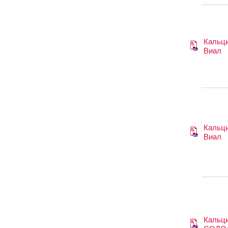
Кальци
Виал
Кальци
Виал
Кальци