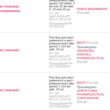
ри­мышеч­но­го вве­
дения 100 мг/мл: 5
я глюконат
мл или 10 мл амп.
НОВОСИБХИМФАРМ
5, 10 или 20 шт.
лизированны
(Россия)
РУ: ЛП-
№(013454)-(РГ-
RU) от 05.02.26
Предыдущий РУ:
ЛП-004114
Рас­твор для внут­
ри­вен­но­го и внут­
(Россия)
ВИАЛ
ри­мышеч­но­го вве­
дения 1 г/10 мл:
Произведено:
амп. 10 шт.
я глюконат-
SHANDONG
РУ: ЛП-
SHENGLU
№(013492)-(РГ-
PHARMACEUTICAL
RU) от 10.02.26
(Китай)
Предыдущий РУ:
ЛСР-004482/07
Рас­твор для внут­
ри­вен­но­го и внут­
(Россия)
ВИАЛ
ри­мышеч­но­го вве­
дения 1 г/10 мл:
Произведено:
амп. 10 шт.
я глюконат-
NORTH CHINA
РУ: ЛП-
PHARMACEUTICAL
№(013492)-(РГ-
CORPORATION
RU) от 10.02.26
(Китай)
Предыдущий РУ:
ЛСР-004482/07