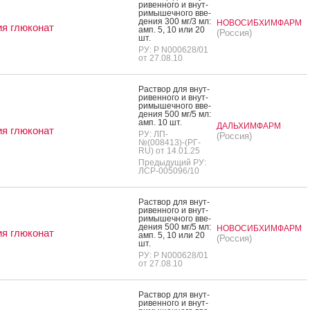
ри­вен­но­го и внут­
ри­мышеч­но­го вве­
дения 300 мг/3 мл:
НОВОСИБХИМФАРМ
я глюконат
амп. 5, 10 или 20
(Россия)
шт.
РУ: Р N000628/01
от 27.08.10
Рас­твор для внут­
ри­вен­но­го и внут­
ри­мышеч­но­го вве­
дения 500 мг/5 мл:
амп. 10 шт.
ДАЛЬХИМФАРМ
я глюконат
РУ: ЛП-
(Россия)
№(008413)-(РГ-
RU) от 14.01.25
Предыдущий РУ:
ЛСР-005096/10
Рас­твор для внут­
ри­вен­но­го и внут­
ри­мышеч­но­го вве­
дения 500 мг/5 мл:
НОВОСИБХИМФАРМ
я глюконат
амп. 5, 10 или 20
(Россия)
шт.
РУ: Р N000628/01
от 27.08.10
Рас­твор для внут­
ри­вен­но­го и внут­