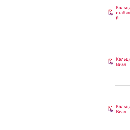
Кальци
стаби
й
Кальци
Виал
Кальци
Виал