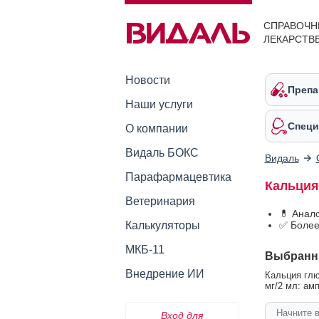
СПРАВОЧН
ЛЕКАРСТВ
Новости
Препа
Наши услуги
Специ
О компании
Видаль БОКС
Видаль
Парафармацевтика
Кальция
Ветеринария
💊 Анал
Калькуляторы
✅ Более
МКБ-11
Выбранн
Внедрение ИИ
Кальция глю
мг/2 мл: амп
Вход для