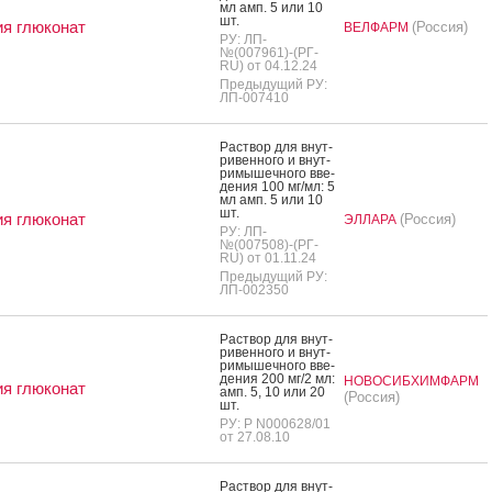
мл амп. 5 или 10
шт.
я глюконат
(Россия)
ВЕЛФАРМ
РУ: ЛП-
№(007961)-(РГ-
RU) от 04.12.24
Предыдущий РУ:
ЛП-007410
Рас­твор для внут­
ри­вен­но­го и внут­
ри­мышеч­но­го вве­
дения 100 мг/мл: 5
мл амп. 5 или 10
шт.
я глюконат
(Россия)
ЭЛЛАРА
РУ: ЛП-
№(007508)-(РГ-
RU) от 01.11.24
Предыдущий РУ:
ЛП-002350
Рас­твор для внут­
ри­вен­но­го и внут­
ри­мышеч­но­го вве­
дения 200 мг/2 мл:
НОВОСИБХИМФАРМ
я глюконат
амп. 5, 10 или 20
(Россия)
шт.
РУ: Р N000628/01
от 27.08.10
Рас­твор для внут­