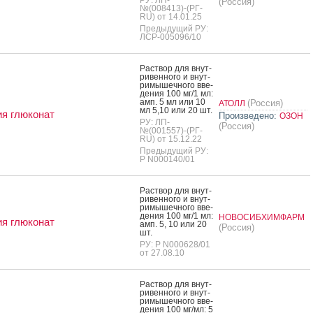
(Россия)
№(008413)-(РГ-
RU) от 14.01.25
Предыдущий РУ:
ЛСР-005096/10
Рас­твор для внут­
ри­вен­но­го и внут­
ри­мышеч­но­го вве­
дения 100 мг/1 мл:
амп. 5 мл или 10
(Россия)
АТОЛЛ
мл 5,10 или 20 шт.
я глюконат
Произведено:
ОЗОН
РУ: ЛП-
(Россия)
№(001557)-(РГ-
RU) от 15.12.22
Предыдущий РУ:
Р N000140/01
Рас­твор для внут­
ри­вен­но­го и внут­
ри­мышеч­но­го вве­
дения 100 мг/1 мл:
НОВОСИБХИМФАРМ
я глюконат
амп. 5, 10 или 20
(Россия)
шт.
РУ: Р N000628/01
от 27.08.10
Рас­твор для внут­
ри­вен­но­го и внут­
ри­мышеч­но­го вве­
дения 100 мг/мл: 5