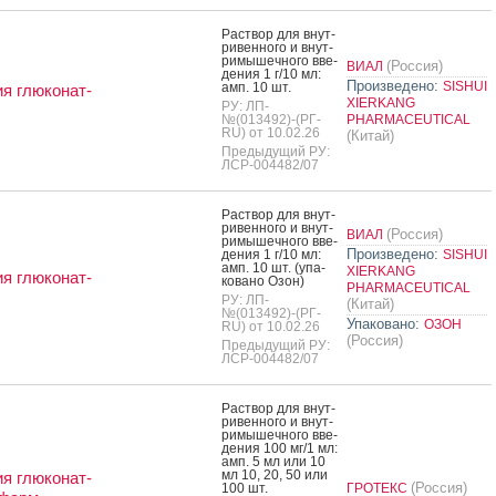
Рас­твор для внут­
ри­вен­но­го и внут­
ри­мышеч­но­го вве­
(Россия)
ВИАЛ
дения 1 г/10 мл:
Произведено:
SISHUI
амп. 10 шт.
я глюконат-
XIERKANG
РУ: ЛП-
№(013492)-(РГ-
PHARMACEUTICAL
RU) от 10.02.26
(Китай)
Предыдущий РУ:
ЛСР-004482/07
Рас­твор для внут­
ри­вен­но­го и внут­
(Россия)
ВИАЛ
ри­мышеч­но­го вве­
Произведено:
дения 1 г/10 мл:
SISHUI
амп. 10 шт. (упа­
XIERKANG
я глюконат-
кова­но Озон)
PHARMACEUTICAL
РУ: ЛП-
(Китай)
№(013492)-(РГ-
Упаковано:
ОЗОН
RU) от 10.02.26
(Россия)
Предыдущий РУ:
ЛСР-004482/07
Рас­твор для внут­
ри­вен­но­го и внут­
ри­мышеч­но­го вве­
дения 100 мг/1 мл:
амп. 5 мл или 10
мл 10, 20, 50 или
я глюконат-
(Россия)
100 шт.
ГРОТЕКС