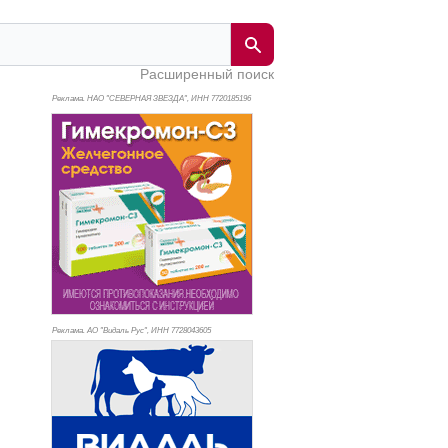
Расширенный поиск
Реклама. НАО "СЕВЕРНАЯ ЗВЕЗДА", ИНН 772
0185196
Реклама. АО "Видаль Рус", ИНН 772
8043605