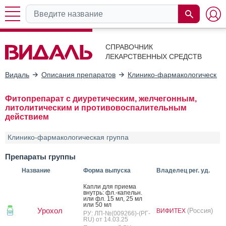
СПРАВОЧНИК
ЛЕКАРСТВЕННЫХ СРЕДСТВ
Видаль
Описания препаратов
Клинико-фармакологические
Фитопрепарат с диуретическим, желчегонным,
литолитическим и противовоспалительным
действием
Клинико-фармакологическая группа
Препараты группы
Название
Форма выпуска
Владелец рег. уд.
Кап­ли для при­ема
внутрь: фл.-ка­пельн.
или фл. 15 мл, 25 мл
или 50 мл
Урохол
(Россия)
ВИФИТЕХ
РУ: ЛП-№(009266)-(РГ-
RU) от 14.03.25