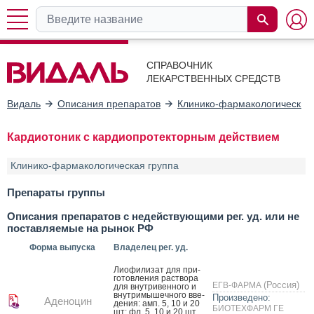
СПРАВОЧНИК
ЛЕКАРСТВЕННЫХ СРЕДСТВ
Видаль
Описания препаратов
Клинико-фармакологические
Кардиотоник с кардиопротекторным действием
Клинико-фармакологическая группа
Препараты группы
Описания препаратов с недействующими рег. уд. или не
поставляемые на рынок РФ
Форма выпуска
Владелец рег. уд.
Ли­офи­лизат для при­
готов­ле­ния рас­тво­ра
(Россия)
ЕГВ-ФАРМА
для внут­ри­вен­но­го и
внут­ри­мышеч­но­го вве­
Произведено:
Аденоцин
дения: амп. 5, 10 и 20
БИОТЕХФАРМ ГЕ
шт; фл. 5, 10 и 20 шт.