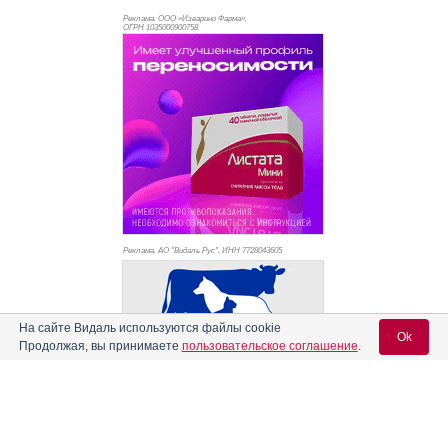
Реклама. ООО «Изварино Фарма»,
ОГРН 103
5000900758
Реклама. АО "Видаль Рус", ИНН 772
8043605
На сайте Видаль используются файлы cookie
Ok
Продолжая, вы принимаете
пользовательское соглашение
.
Вход для специалистов
E-mail учетной записи Vidal: