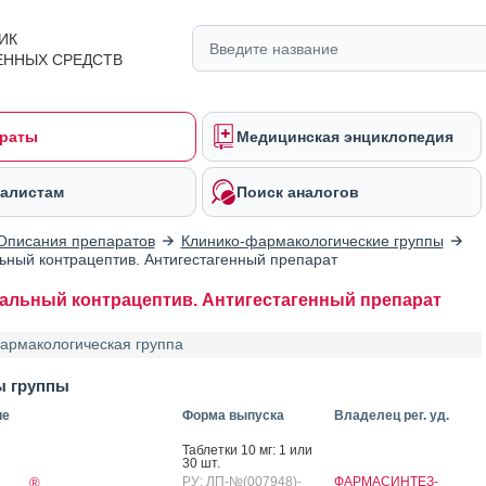
ИК
ЕННЫХ СРЕДСТВ
раты
Медицинская энциклопедия
алистам
Поиск аналогов
Описания препаратов
Клинико-фармакологические группы
ьный контрацептив. Антигестагенный препарат
альный контрацептив. Антигестагенный препарат
армакологическая группа
ы группы
ие
Форма выпуска
Владелец рег. уд.
Таб­летки 10 мг: 1 или
30 шт.
РУ: ЛП-№(007948)-
ФАРМАСИНТЕЗ-
®