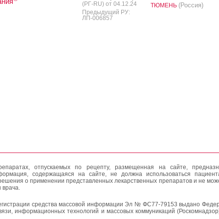
ания
(РГ-RU) от 04.12.24
(Россия)
ТЮМЕНЬ
Предыдущий РУ:
ЛП-006857
епаратах, отпускаемых по рецепту, размещенная на сайте, предназн
формация, содержащаяся на сайте, не должна использоваться пациен
решения о применении представленных лекарственных препаратов и не мож
 врача.
егистрации средства массовой информации Эл № ФС77-79153 выдано Федер
вязи, информационных технологий и массовых коммуникаций (Роскомнадзор