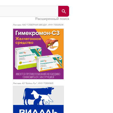
Расширенный поиск
Реклама. НАО "СЕВЕРНАЯ ЗВЕЗДА", ИНН 772
0185196
Реклама. АО "Видаль Рус", ИНН 772
8043605