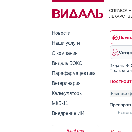
СПРАВОЧН
ЛЕКАРСТВ
Новости
Препа
Наши услуги
Специ
О компании
Видаль БОКС
Видаль
Посткоитал
Парафармацевтика
Посткоит
Ветеринария
Калькуляторы
Клинико-ф
МКБ-11
Препарат
Внедрение ИИ
Назван
Вход для