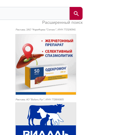
Расширенный поиск
Реклама. ЗАО "ФармФирма "Сотекс", ИНН 771
5240941
Реклама. АО "Видаль Рус", ИНН 772
8043605