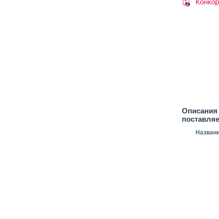
Конкор
Описания 
поставля
Назван