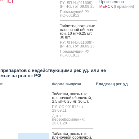
НСТ
Произведено:
РУ: ЛП-№(011609)-
(Германия)
(РГ-RU) от 09.09.25
MERCK
Предыдущий РУ:
ЛС-001912
Таб­летки, пок­ры­тые
пле­ноч­ной обо­лоч­
кой, 10 мг+6.25 мг:
30 шт.
РУ: ЛП-№(011609)-
(РГ-RU) от 09.09.25
Предыдущий РУ:
ЛС-001912
препаратов с недействующими рег. уд. или не
емые на рынок РФ
ие
Форма выпуска
Владелец рег. уд.
Таб­летки, пок­ры­тые
пле­ноч­ной обо­лоч­кой,
2.5 мг+6.25 мг: 30 шт.
РУ: ЛС-001912 от
29.09.11
Дата
переоформления:
28.01.20
Таб­летки, пок­ры­тые
пле­ноч­ной обо­лоч­кой,