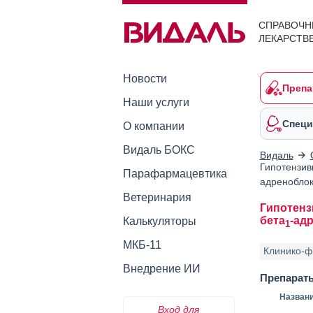
СПРАВОЧН
ЛЕКАРСТВ
Новости
Препа
Наши услуги
Специ
О компании
Видаль БОКС
Видаль
Гипотензив
Парафармацевтика
адреноблок
Ветеринария
Гипотенз
бета
-ад
Калькуляторы
1
МКБ-11
Клинико-ф
Внедрение ИИ
Препарат
Назван
Вход для