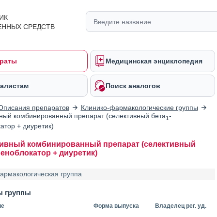
ИК
ЕННЫХ СРЕДСТВ
раты
Медицинская энциклопедия
алистам
Поиск аналогов
Описания препаратов
Клинико-фармакологические группы
ный комбинированный препарат (селективный бета
-
1
атор + диуретик)
ивный комбинированный препарат (селективный
реноблокатор + диуретик)
армакологическая группа
ы группы
ие
Форма выпуска
Владелец рег. уд.