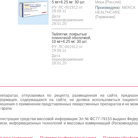
(Россия)
5 мг+6.25 мг: 30 шт.
Мерк
РУ: ЛС-001912 от
Произведено:
MERCK
29.09.11
HEALTHCARE
Дата
(Германия)
переоформления:
28.01.20
Таб­летки, пок­ры­тые
пле­ноч­ной обо­лоч­кой,
10 мг+6.25 мг: 30 шт.
РУ: ЛС-001912 от
29.09.11
Дата
переоформления:
28.01.20
епаратах, отпускаемых по рецепту, размещенная на сайте, предназн
формация, содержащаяся на сайте, не должна использоваться пациен
решения о применении представленных лекарственных препаратов и не мож
 врача.
егистрации средства массовой информации Эл № ФС77-79153 выдано Федер
вязи, информационных технологий и массовых коммуникаций (Роскомнадзор