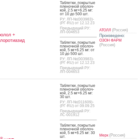
Таб­летки, пок­ры­тые
пле­ноч­ной обо­лоч­
кой, 2.5 мг+6.25 мг:
от 10 до 500 шт.
РУ: ЛП-№(003983)-
(РГ-RU) от 12.12.23
Предыдущий РУ:
(Россия)
АТОЛЛ
ЛП-004653
олол +
Произведено:
лоротиазид
ОЗОН ФАРМ
Таб­летки, пок­ры­тые
(Россия)
пле­ноч­ной обо­лоч­
кой, 5 мг+6.25 мг: от
10 до 500 шт.
РУ: ЛП-№(003983)-
(РГ-RU) от 12.12.23
Предыдущий РУ:
ЛП-004653
Таб­летки, пок­ры­тые
пле­ноч­ной обо­лоч­
кой, 2.5 мг+6.25 мг:
30 шт.
РУ: ЛП-№(011609)-
(РГ-RU) от 09.09.25
Предыдущий РУ:
ЛС-001912
Таб­летки, пок­ры­тые
пле­ноч­ной обо­лоч­
кой, 5 мг+6.25 мг: 30
(Россия)
Мерк
шт.
®