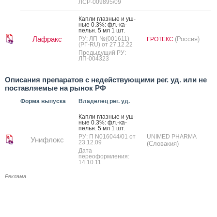
ЛСР-009895/09
Кап­ли глаз­ные и уш­
ные 0.3%: фл.-ка­
пельн. 5 мл 1 шт.
Лафракс
РУ: ЛП-№(001611)-
(Россия)
ГРОТЕКС
(РГ-RU) от 27.12.22
Предыдущий РУ:
ЛП-004323
Описания препаратов с недействующими рег. уд. или не
поставляемые на рынок РФ
Форма выпуска
Владелец рег. уд.
Кап­ли глаз­ные и уш­
ные 0.3%: фл.-ка­
пельн. 5 мл 1 шт.
РУ: П N016044/01 от
UNIMED PHARMA
Унифлокс
23.12.09
(Словакия)
Дата
переоформления:
14.10.11
Реклама