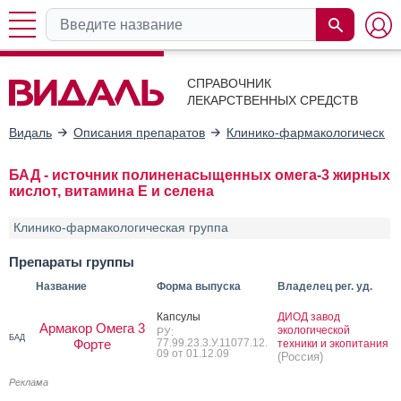
СПРАВОЧНИК
ЛЕКАРСТВЕННЫХ СРЕДСТВ
Видаль
Описания препаратов
Клинико-фармакологические
БАД - источник полиненасыщенных омега-3 жирных
кислот, витамина E и селена
Клинико-фармакологическая группа
Препараты группы
Название
Форма выпуска
Владелец рег. уд.
Кап­су­лы
ДИОД завод
Армакор Омега 3
экологической
РУ:
БАД
Форте
77.99.23.3.У.11077.12.
техники и экопитания
09 от 01.12.09
(Россия)
Реклама