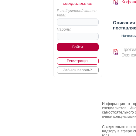
Кофан
специалистов
E-mail учетной записи
Vidal:
Описания 
поставля
Пароль:
Назван
Проти
Экспек
Регистрация
Забыли пароль?
Информация о пр
специалистов. Ин
самостоятельного 
очной консультации
Свидетельство о р
надзору в сфере с
года.