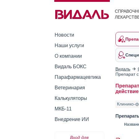
СПРАВОЧН
ЛЕКАРСТВ
Новости
Препа
Наши услуги
Специ
О компании
Видаль БОКС
Видаль
Препарат с
Парафармацевтика
Препарат
Ветеринария
действи
Калькуляторы
Клинико-ф
МКБ-11
Препарат
Внедрение ИИ
Назван
Вход для