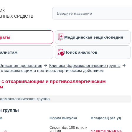
ИК
ЕННЫХ СРЕДСТВ
раты
Медицинская энциклопедия
алистам
Поиск аналогов
Описания препаратов
Клинико-фармакологические группы
 отхаркивающим и противоаллергическим действием
 с отхаркивающим и противоаллергическим
ем
армакологическая группа
ы группы
ие
Форма выпуска
Владелец рег. уд.
Си­роп: фл. 100 мл или
200 мл
NABROS PHARMA