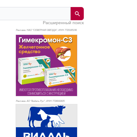
Расширенный поиск
Реклама. НАО "СЕВЕРНАЯ ЗВЕЗДА", ИНН 772
0185196
Реклама. АО "Видаль Рус", ИНН 772
8043605