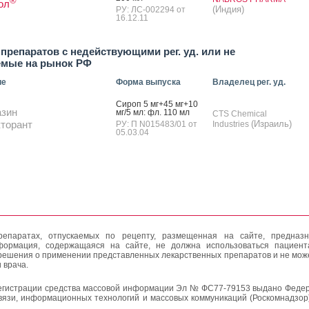
®
ол
(Индия)
РУ: ЛС-002294 от
16.12.11
препаратов с недействующими рег. уд. или не
емые на рынок РФ
ие
Форма выпуска
Владелец рег. уд.
Си­роп 5 мг+45 мг+10
азин
мг/5 мл: фл. 110 мл
CTS Chemical
торант
(Израиль)
РУ: П N015483/01 от
Industries
05.03.04
епаратах, отпускаемых по рецепту, размещенная на сайте, предназн
формация, содержащаяся на сайте, не должна использоваться пациен
решения о применении представленных лекарственных препаратов и не мож
 врача.
егистрации средства массовой информации Эл № ФС77-79153 выдано Федер
вязи, информационных технологий и массовых коммуникаций (Роскомнадзор