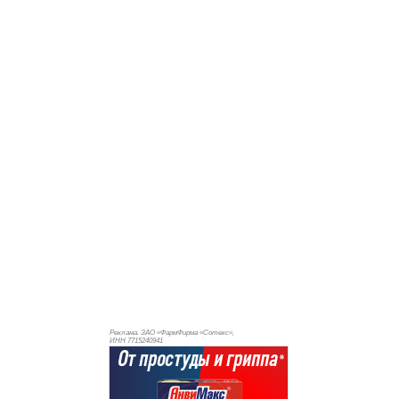
Реклама. ЗАО «ФармФирма «Сотекс»,
ИНН 771
5240941