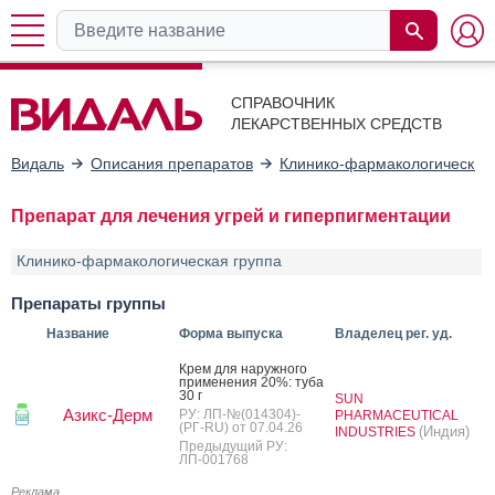
СПРАВОЧНИК
ЛЕКАРСТВЕННЫХ СРЕДСТВ
Видаль
Описания препаратов
Клинико-фармакологические
Препарат для лечения угрей и гиперпигментации
Клинико-фармакологическая группа
Препараты группы
Название
Форма выпуска
Владелец рег. уд.
Крем для на­руж­но­го
при­мене­ния 20%: ту­ба
30 г
SUN
Азикс-Дерм
РУ: ЛП-№(014304)-
PHARMACEUTICAL
(РГ-RU) от 07.04.26
(Индия)
INDUSTRIES
Предыдущий РУ:
ЛП-001768
Реклама