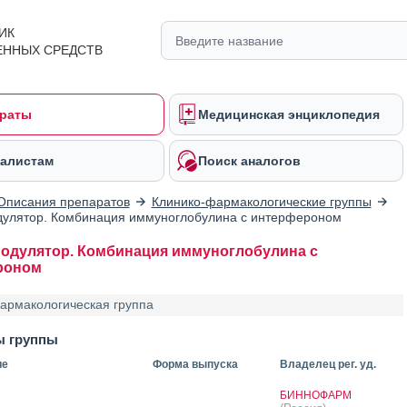
ИК
ЕННЫХ СРЕДСТВ
раты
Медицинская энциклопедия
алистам
Поиск аналогов
Описания препаратов
Клинико-фармакологические группы
улятор. Комбинация иммуноглобулина с интерфероном
дулятор. Комбинация иммуноглобулина с
роном
армакологическая группа
ы группы
ие
Форма выпуска
Владелец рег. уд.
БИННОФАРМ