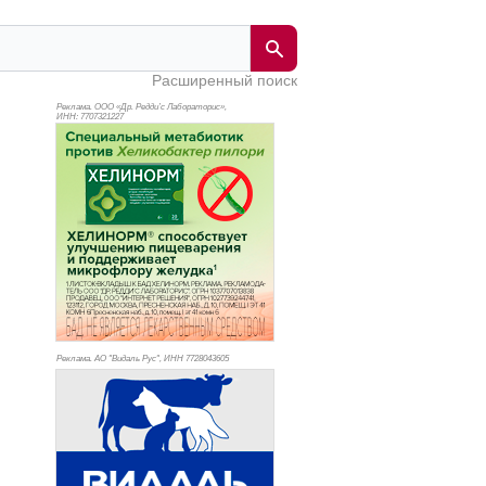
Расширенный поиск
Реклама. ООО «Др. Редди’с Лабораторис»,
ИНН: 770
7321227
Реклама. АО "Видаль Рус", ИНН 772
8043605