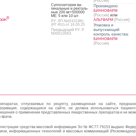
(Россия)
Суп­по­зито­рии ва­
Произведено:
гиналь­ные и рек­таль­
БИННОФАРМ
ные 200 мг+500000
или
(Россия)
МЕ: 5 или 10 шт.
®
рон
(Россия)
АЛЬТФАРМ
РУ: ЛП-№(010196)-
(РГ-RU) от 16.05.25
Упаковка и
выпускающий
Предыдущий РУ: Р
N000126/01
контроль качества:
БИННОФАРМ
(Россия)
епаратах, отпускаемых по рецепту, размещенная на сайте, предназн
формация, содержащаяся на сайте, не должна использоваться пациен
решения о применении представленных лекарственных препаратов и не мож
 врача.
егистрации средства массовой информации Эл № ФС77-79153 выдано Федер
вязи, информационных технологий и массовых коммуникаций (Роскомнадзор