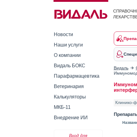
СПРАВОЧН
ЛЕКАРСТВ
Новости
Препа
Наши услуги
Специ
О компании
Видаль БОКС
Видаль
Иммуномод
Парафармацевтика
Иммуномо
Ветеринария
интерфе
Калькуляторы
Клинико-ф
МКБ-11
Препарат
Внедрение ИИ
Назван
Вход для