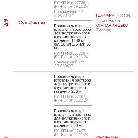
РУ: ЛП-№(007739)-
(РГ-RU) от 19.11.24
Предыдущий РУ:
(Россия)
ЛП-008437
ТЕХ-ФАРМ
Произведено:
Сульбактам
КОМПАНИЯ ДЕКО
По­рошок для при­
готов­ле­ния рас­тво­ра
(Россия)
для внут­ри­вен­но­го и
внут­ри­мышеч­но­го
вве­дения 1000 мг:
фл. 20 мл 1, 5 или 10
шт.
РУ: ЛП-№(007739)-
(РГ-RU) от 19.11.24
Предыдущий РУ:
ЛП-008437
По­рошок для при­
готов­ле­ния рас­тво­ра
для внут­ри­вен­но­го и
внут­ри­мышеч­но­го
вве­дения 250 мг
РУ: ЛП-№(007497)-
(РГ-RU) от 01.11.24
По­рошок для при­
готов­ле­ния рас­тво­ра
для внут­ри­вен­но­го и
внут­ри­мышеч­но­го
вве­дения 500 мг
РУ: ЛП-№(007497)-
(РГ-RU) от 01.11.24
КРАСФАРМА