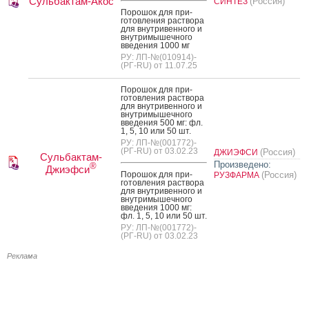
Сульбактам-Акос
(Россия)
СИНТЕЗ
По­рошок для при­
готов­ле­ния рас­тво­ра
для внут­ри­вен­но­го и
внут­ри­мышеч­но­го
вве­дения 1000 мг
РУ: ЛП-№(010914)-
(РГ-RU) от 11.07.25
По­рошок для при­
готов­ле­ния рас­тво­ра
для внут­ри­вен­но­го и
внут­ри­мышеч­но­го
вве­дения 500 мг: фл.
1, 5, 10 или 50 шт.
РУ: ЛП-№(001772)-
(РГ-RU) от 03.02.23
(Россия)
ДЖИЭФСИ
Сульбактам-
Произведено:
®
Джиэфси
По­рошок для при­
(Россия)
РУЗФАРМА
готов­ле­ния рас­тво­ра
для внут­ри­вен­но­го и
внут­ри­мышеч­но­го
вве­дения 1000 мг:
фл. 1, 5, 10 или 50 шт.
РУ: ЛП-№(001772)-
(РГ-RU) от 03.02.23
Реклама