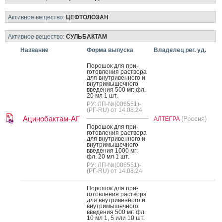
Активное вещество:
ЦЕФТОЛОЗАН
Активное вещество:
СУЛЬБАКТАМ
Название
Форма выпуска
Владелец рег. уд.
По­рошок для при­
готов­ле­ния рас­тво­ра
для внут­ри­вен­но­го и
внут­ри­мышеч­но­го
вве­дения 500 мг: фл.
20 мл 1 шт.
РУ: ЛП-№(006551)-
(РГ-RU) от 14.08.24
Ацинобактам-АГ
(Россия)
АЛТЕГРА
По­рошок для при­
готов­ле­ния рас­тво­ра
для внут­ри­вен­но­го и
внут­ри­мышеч­но­го
вве­дения 1000 мг:
фл. 20 мл 1 шт.
РУ: ЛП-№(006551)-
(РГ-RU) от 14.08.24
По­рошок для при­
готов­ле­ния рас­тво­ра
для внут­ри­вен­но­го и
внут­ри­мышеч­но­го
вве­дения 500 мг: фл.
10 мл 1, 5 или 10 шт.