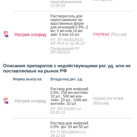
переоформления:
21.08.24
Рас­тво­ритель для
при­готов­ле­ния ле­
карс­твен­ных форм
для инъ­ек­ций 0.9%: 2
мл, 5 мл или 10 мл
Натрия хлорид
(Россия)
амп. 5 или 10 шт.
ГРОТЕКС
РУ: ЛП-№(002452)-
(РГ-RU) от 02.06.23
Предыдущий РУ:
ЛП-002519
Описания препаратов с недействующими рег. уд. или не
поставляемые на рынок РФ
Форма выпуска
Владелец рег. уд.
Рас­твор для ин­фу­зий
0.9%: 250 мл кон­тейн.
32 шт., 500 мл кон­
ПОЛИСАН НТФФ
тейн. 20 шт., 1000 мл
Натрия хлорид
(Россия)
кон­тейн. 10 шт.
РУ: ЛП-001687 от
03.05.12
Рас­твор для ин­фу­зий
0.9%: фл. 50 мл 50 шт.
РУ: П N011884/01 от
29.12.10