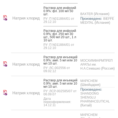
Рас­твор для ин­фу­зий
0.9%: фл. 100 мл 50
(Испания)
BAXTER
шт.
Натрия хлорид
Произведено:
РУ: П N011884/01 от
BIEFFE
29.12.10
(Испания)
MEDITAL
Рас­твор для ин­фу­зий
0.9%: фл. 250 мл 30
шт., 500 мл 20 шт., 1 л
10 шт.
РУ: П N011884/01 от
29.12.10
Рас­твор для инъ­ек­ций
0.9%: амп. 5 мл или 10
МОСХИМФАРМПРЕП
мл 10 шт.
Натрия хлорид
АРАТЫ им.
РУ: ЛС-002556 от
(Россия)
Н.А.Семашко
09.02.12
Рас­твор для инъ­ек­ций
MAPICHEM
0.9%: амп. 5 мл или 10
(Швейцария)
мл 10 шт.
Произведено:
РУ: ЛСР-002585/07 от
Натрия хлорид
SHANDONG
06.09.07
SHENGLU
Дата
PHARMACEUTICAL
переоформления:
14.12.11
(Китай)
MAPICHEM