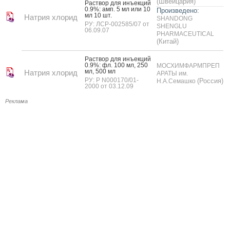
(Швейцария)
Рас­твор для инъ­ек­ций
0.9%: амп. 5 мл или 10
Произведено:
мл 10 шт.
Натрия хлорид
SHANDONG
РУ: ЛСР-002585/07 от
SHENGLU
06.09.07
PHARMACEUTICAL
(Китай)
Рас­твор для инъ­ек­ций
0.9%: фл. 100 мл, 250
МОСХИМФАРМПРЕП
мл, 500 мл
Натрия хлорид
АРАТЫ им.
РУ: Р N000170/01-
(Россия)
Н.А.Семашко
2000 от 03.12.09
Реклама