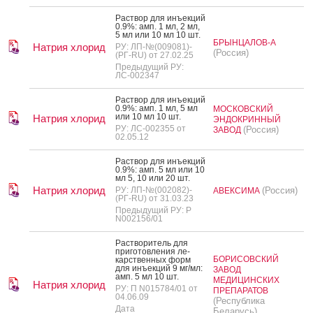
Рас­твор для инъ­ек­ций
0.9%: амп. 1 мл, 2 мл,
5 мл или 10 мл 10 шт.
БРЫНЦАЛОВ-А
Натрия хлорид
РУ: ЛП-№(009081)-
(Россия)
(РГ-RU) от 27.02.25
Предыдущий РУ:
ЛС-002347
Рас­твор для инъ­ек­ций
0.9%: амп. 1 мл, 5 мл
МОСКОВСКИЙ
или 10 мл 10 шт.
Натрия хлорид
ЭНДОКРИННЫЙ
РУ: ЛС-002355 от
(Россия)
ЗАВОД
02.05.12
Рас­твор для инъ­ек­ций
0.9%: амп. 5 мл или 10
мл 5, 10 или 20 шт.
Натрия хлорид
РУ: ЛП-№(002082)-
(Россия)
АВЕКСИМА
(РГ-RU) от 31.03.23
Предыдущий РУ: Р
N002156/01
Рас­тво­ритель для
при­готов­ле­ния ле­
БОРИСОВСКИЙ
карс­твен­ных форм
для инъ­ек­ций 9 мг/мл:
ЗАВОД
амп. 5 мл 10 шт.
МЕДИЦИНСКИХ
Натрия хлорид
РУ: П N015784/01 от
ПРЕПАРАТОВ
04.06.09
(Республика
Дата
Беларусь)