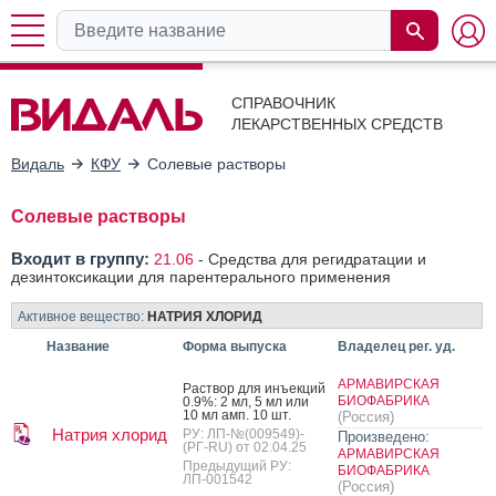
СПРАВОЧНИК
ЛЕКАРСТВЕННЫХ СРЕДСТВ
Видаль
КФУ
Солевые растворы
Солевые растворы
Входит в группу:
21.06
-
Средства для регидратации и
дезинтоксикации для парентерального применения
Активное вещество:
НАТРИЯ ХЛОРИД
Название
Форма выпуска
Владелец рег. уд.
АРМАВИРСКАЯ
Рас­твор для инъ­ек­ций
БИОФАБРИКА
0.9%: 2 мл, 5 мл или
10 мл амп. 10 шт.
(Россия)
Натрия хлорид
РУ: ЛП-№(009549)-
Произведено:
(РГ-RU) от 02.04.25
АРМАВИРСКАЯ
Предыдущий РУ:
БИОФАБРИКА
ЛП-001542
(Россия)