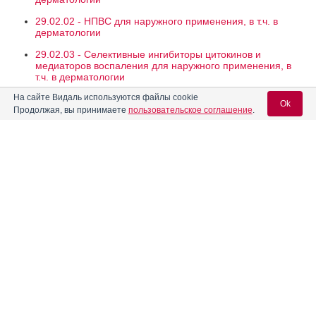
29.02.02 - НПВС для наружного применения, в т.ч. в
дерматологии
29.02.03 - Селективные ингибиторы цитокинов и
медиаторов воспаления для наружного применения, в
т.ч. в дерматологии
На сайте Видаль используются файлы cookie
29.02.04 - Фитопрепараты с противовоспалительным
Ok
действием для наружного применения, в т.ч. в
Продолжая, вы принимаете
пользовательское соглашение
.
дерматологии
29.02.05 - Гомеопатические препараты с
противовоспалительным действием для наружного
Вход для специалистов
применения, в т.ч. в дерматологии
E-mail учетной записи Vidal:
29.02.06 - Препараты с противовоспалительным и
улучшающим обмен веществ в хрящевой ткани
действием для наружного применения, в т.ч. в
дерматологии
Пароль:
29.02.07 - Препараты с противовоспалительным и
улучшающим регенерацию тканей действием для
наружного применения, в т.ч. в дерматологии
29.02.09 - Препараты с противовоспалительным,
антитромботическим и улучшающим регенерацию тканей
действием для наружного применения, в т.ч. в