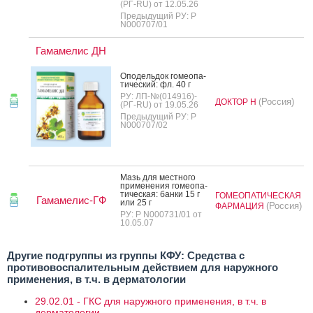
(РГ-RU) от 12.05.26
Предыдущий РУ: Р
N000707/01
Гамамелис ДН
Опо­дель­док го­ме­опа­
тичес­кий: фл. 40 г
РУ: ЛП-№(014916)-
(Россия)
ДОКТОР Н
(РГ-RU) от 19.05.26
Предыдущий РУ: Р
N000707/02
Мазь для мес­тно­го
при­мене­ния го­ме­опа­
тичес­кая: бан­ки 15 г
ГОМЕОПАТИЧЕСКАЯ
Гамамелис-ГФ
или 25 г
(Россия)
ФАРМАЦИЯ
РУ: Р N000731/01 от
10.05.07
Другие подгруппы из группы КФУ: Средства с
противовоспалительным действием для наружного
применения, в т.ч. в дерматологии
29.02.01 - ГКС для наружного применения, в т.ч. в
дерматологии