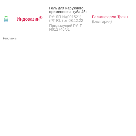
Гель для на­руж­но­го
при­мене­ния: ту­ба 45 г
РУ: ЛП-№(001521)-
Балканфарма-Троян
®
Индовазин
(РГ-RU) от 08.12.22
(Болгария)
Предыдущий РУ: П
N012746/01
Реклама