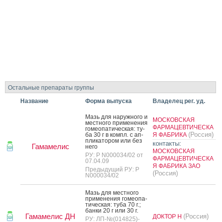
Остальные препараты группы
Название
Форма выпуска
Владелец рег. уд.
Мазь для на­руж­но­го и
МОСКОВСКАЯ
мес­тно­го при­мене­ния
ФАРМАЦЕВТИЧЕСКА
го­ме­опа­тичес­кая: ту­
(Россия)
ба 30 г в компл. с ап­
Я ФАБРИКА
пли­като­ром или без
контакты:
Гамамелис
не­го
МОСКОВСКАЯ
РУ: Р N000034/02 от
ФАРМАЦЕВТИЧЕСКА
07.04.09
Я ФАБРИКА ЗАО
Предыдущий РУ: Р
(Россия)
N000034/02
Мазь для мес­тно­го
при­мене­ния го­ме­опа­
тичес­кая: ту­ба 70 г.;
бан­ки 20 г или 30 г.
Гамамелис ДН
(Россия)
ДОКТОР Н
РУ: ЛП-№(014825)-