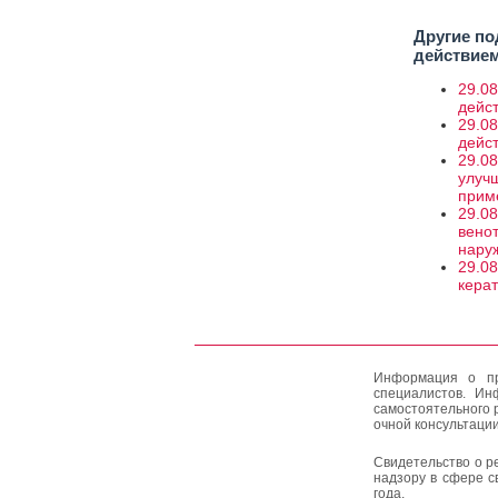
Другие по
действием
29.0
дейс
29.0
дейс
29.08
улуч
прим
29.08
вено
нару
29.08
кера
Информация о пр
специалистов. Ин
самостоятельного 
очной консультации
Свидетельство о р
надзору в сфере с
года.