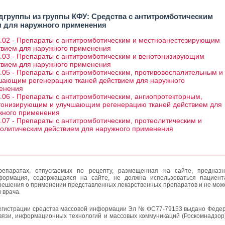
дгруппы из группы КФУ: Средства с антитромботическим
 для наружного применения
8.02 - Препараты с антитромботическим и местноанестезирующим
твием для наружного применения
8.03 - Препараты с антитромботическим и венотонизирующим
твием для наружного применения
.05 - Препараты с антитромботическим, противовоспалительным и
шающим регенерацию тканей действием для наружного
енения
.06 - Препараты с антитромботическим, ангиопротекторным,
тонизирующим и улучшающим регенерацию тканей действием для
жного применения
.07 - Препараты с антитромботическим, протеолитическим и
толитическим действием для наружного применения
епаратах, отпускаемых по рецепту, размещенная на сайте, предназн
формация, содержащаяся на сайте, не должна использоваться пациен
решения о применении представленных лекарственных препаратов и не мож
 врача.
егистрации средства массовой информации Эл № ФС77-79153 выдано Федер
вязи, информационных технологий и массовых коммуникаций (Роскомнадзор