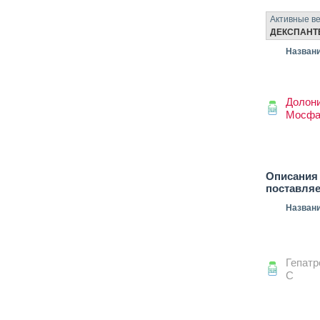
Активные в
ДЕКСПАНТ
Назван
Долони
Мосфа
Описания 
поставля
Назван
Гепат
С