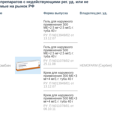
препаратов с недействующими рег. уд. или не
емые на рынок РФ
ие
Форма выпуска
Владелец рег. уд.
Гель для на­руж­но­го
при­мене­ния 300
МЕ+2.5 мг+2.5 мг/1 г:
ту­ба 40 г
РУ: П N013949/02 от
13.12.07
Гель для на­руж­но­го
при­мене­ния 500
МЕ+2.5 мг+2.5 мг/1 г:
ту­ба 40 г
РУ: П N011078/02 от
25.11.08
ромбин
(Сербия)
HEMOFARM
Крем для на­руж­но­го
при­мене­ния 300 МЕ+3
мг+4 мг/1 г: ту­ба 40 г
РУ: П N013949/01 от
13.12.07
Крем для на­руж­но­го
при­мене­ния 500 МЕ+3
мг+4 мг/1 г: ту­ба 40 г
РУ: П N011078/01 от
06.10.11