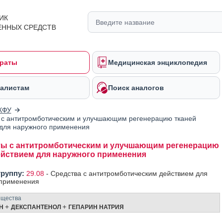
ИК
ЕННЫХ СРЕДСТВ
раты
Медицинская энциклопедия
алистам
Поиск аналогов
КФУ
с антитромботическим и улучшающим регенерацию тканей
для наружного применения
ы с антитромботическим и улучшающим регенерацию
ействием для наружного применения
группу:
29.08
-
Средства с антитромботическим действием для
 применения
ещества
+
+
ИН
ДЕКСПАНТЕНОЛ
ГЕПАРИН НАТРИЯ