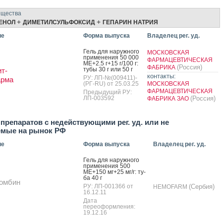
ещества
+
+
ЕНОЛ
ДИМЕТИЛСУЛЬФОКСИД
ГЕПАРИН НАТРИЯ
ие
Форма выпуска
Владелец рег. уд.
Гель для на­руж­но­го
МОСКОВСКАЯ
при­мене­ния 50 000
ФАРМАЦЕВТИЧЕСКАЯ
МЕ+2.5 г+15 г/100 г:
(Россия)
ФАБРИКА
ту­бы 30 г или 50 г
т-
контакты:
РУ: ЛП-№(009411)-
рма
(РГ-RU) от 25.03.25
МОСКОВСКАЯ
ФАРМАЦЕВТИЧЕСКАЯ
Предыдущий РУ:
ЛП-003592
(Россия)
ФАБРИКА ЗАО
препаратов с недействующими рег. уд. или не
емые на рынок РФ
ие
Форма выпуска
Владелец рег. уд.
Гель для на­руж­но­го
при­мене­ния 500
МЕ+150 мг+25 мг/г: ту­
ба 40 г
ромбин
РУ: ЛП-001366 от
(Сербия)
HEMOFARM
16.12.11
Дата
переоформления:
19.12.16