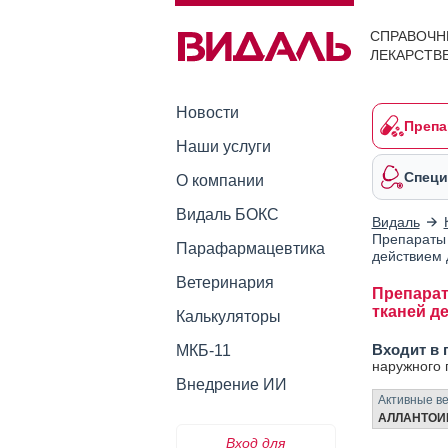
СПРАВОЧН
ЛЕКАРСТВ
Новости
Препа
Наши услуги
Специ
О компании
Видаль БОКС
Видаль
Препараты 
Парафармацевтика
действием 
Ветеринария
Препарат
тканей д
Калькуляторы
Входит в 
МКБ-11
наружного
Внедрение ИИ
Активные в
АЛЛАНТО
Вход для