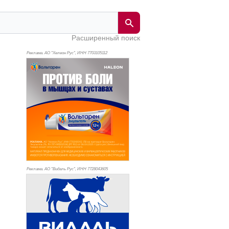
Расширенный поиск
Реклама. АО "Хелеон Рус", ИНН 770
3105112
Реклама. АО "Видаль Рус", ИНН 772
8043605