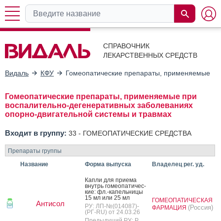
СПРАВОЧНИК
ЛЕКАРСТВЕННЫХ СРЕДСТВ
Видаль
КФУ
Гомеопатические препараты, применяемые при
Гомеопатические препараты, применяемые при
воспалительно-дегенеративных заболеваниях
опорно-двигательной системы и травмах
Входит в группу:
33 -
ГОМЕОПАТИЧЕСКИЕ СРЕДСТВА
Препараты группы
Название
Форма выпуска
Владелец рег. уд.
Кап­ли для при­ема
внутрь го­ме­опа­тичес­
кие: фл.-ка­пель­ни­цы
15 мл или 25 мл
ГОМЕОПАТИЧЕСКАЯ
Антисол
РУ: ЛП-№(014087)-
(Россия)
ФАРМАЦИЯ
(РГ-RU) от 24.03.26
Предыдущий РУ: Р