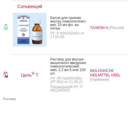
Сольвенций
Кап­ли для при­ема
внутрь го­ме­опа­тичес­
кие: 25 мл фл.-ка­
(Россия)
ТАЛИОН-А
пельн.
РУ: Р N002626/01 от
17.03.09
Рас­твор для внут­ри­
мышеч­но­го вве­дения
го­ме­опа­тичес­кий:
амп. 2.2 мл 5 или 100
BIOLOGISCHE
шт.
®
Цель
Т
HEILMITTEL HEEL
РУ: ЛП-№(000286)-
(Германия)
(РГ-RU) от 21.06.21
Предыдущий РУ: П
N011685/03
Реклама