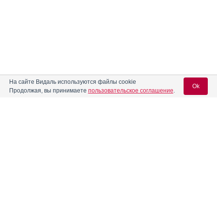
На сайте Видаль используются файлы cookie
Ok
Продолжая, вы принимаете
пользовательское соглашение
.
Другие подгруппы из группы КФУ: ГОМЕОПАТИЧЕСКИЕ
СРЕДСТВА
Вход для специалистов
33.01 - Гомеопатические препараты, применяемые в
E-mail учетной записи Vidal:
кардиологии
33.02 - Гомеопатические препараты, применяемые при
нарушениях венозного кровообращения
Пароль:
33.03 - Гомеопатические препараты, применяемые при
заболеваниях лимфатической системы
33.04 - Гомеопатические препараты, применяемые в
неврологии и психиатрии