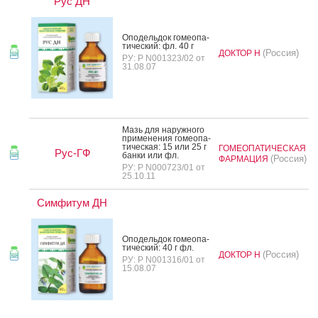
Рус ДН
Опо­дель­док го­ме­опа­
тичес­кий: фл. 40 г
(Россия)
ДОКТОР Н
РУ: Р N001323/02 от
31.08.07
Мазь для на­руж­но­го
при­мене­ния го­ме­опа­
тичес­кая: 15 или 25 г
ГОМЕОПАТИЧЕСКАЯ
Рус-ГФ
бан­ки или фл.
(Россия)
ФАРМАЦИЯ
РУ: Р N000723/01 от
25.10.11
Симфитум ДН
Опо­дель­док го­ме­опа­
тичес­кий: 40 г фл.
(Россия)
ДОКТОР Н
РУ: Р N001316/01 от
15.08.07