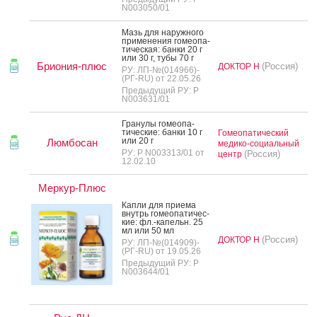
N003050/01
Мазь для на­руж­но­го
при­мене­ния го­ме­опа­
тичес­кая: бан­ки 20 г
или 30 г, ту­бы 70 г
Бриония-плюс
(Россия)
ДОКТОР Н
РУ: ЛП-№(014966)-
(РГ-RU) от 22.05.26
Предыдущий РУ: Р
N003631/01
Гра­нулы го­ме­опа­
тичес­кие: бан­ки 10 г
Гомеопатический
или 20 г
Люмбосан
медико-социальный
РУ: Р N003313/01 от
(Россия)
центр
12.02.10
Меркур-Плюс
Кап­ли для при­ема
внутрь го­ме­опа­тичес­
кие: фл.-ка­пельн. 25
мл или 50 мл
(Россия)
ДОКТОР Н
РУ: ЛП-№(014909)-
(РГ-RU) от 19.05.26
Предыдущий РУ: Р
N003644/01