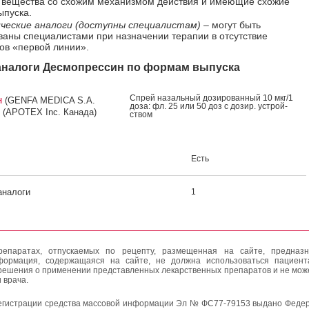
 вещества со схожим механизмом действия и имеющие схожие
пуска.
ческие аналоги (доступны специалистам)
– могут быть
ваны специалистами при назначении терапии в отсутствие
ов «первой линии».
налоги Десмопрессин по формам выпуска
Спрей на­заль­ный до­зиро­ван­ный 10 мкг/1
н
(GENFA MEDICA S.A.
до­за: фл. 25 или 50 доз с до­зир. ус­трой­
 (APOTEX Inc. Канада)
ством
Есть
аналоги
1
епаратах, отпускаемых по рецепту, размещенная на сайте, предназн
формация, содержащаяся на сайте, не должна использоваться пациен
решения о применении представленных лекарственных препаратов и не мож
 врача.
егистрации средства массовой информации Эл № ФС77-79153 выдано Федер