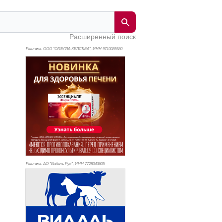
Расширенный поиск
Реклама. ООО "ОПЕЛЛА ХЕЛСКЕА", ИНН 971
0085580
Реклама. АО "Видаль Рус", ИНН 772
8043605