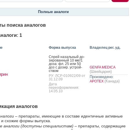
Полные аналоги
ты поиска аналогов
налоги: 1
ие
Форма выпуска
Владелец рег. уд.
Спрей на­заль­ный до­
зиро­ван­ный 10 мкг/1
до­за: фл. 25 или 50
доз с до­зир. ус­трой­
GENFA MEDICA
ством
(Швейцария)
ирин
РУ: ЛСР-010922/09 от
Произведено:
31.12.09
(Канада)
APOTEX
Дата
переоформления:
14.05.10
кация аналогов
налоги
– препараты, имеющие в составе идентичные активные
 и схожие формы выпуска.
е аналоги (доступны специалистам)
– препараты, содержащие