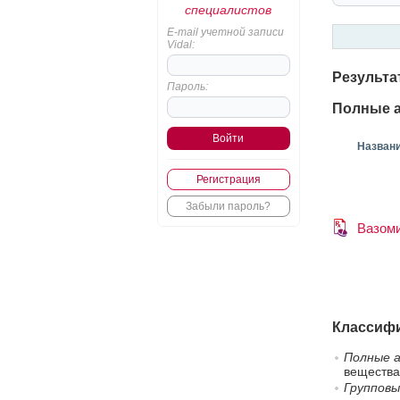
специалистов
E-mail учетной записи
Vidal:
Результа
Пароль:
Полные а
Назван
Регистрация
Забыли пароль?
Вазом
Классифи
Полные а
вещества
Групповы