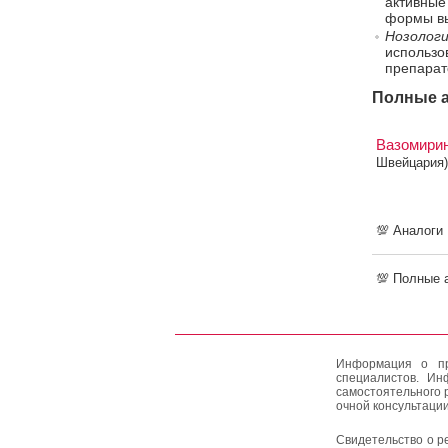
активные
формы вы
Нозологи
использо
препарат
Полные а
Вазомири
Швейцария)
💯 Аналоги
💯 Полные 
Информация о пр
специалистов. Ин
самостоятельного 
очной консультации
Свидетельство о р