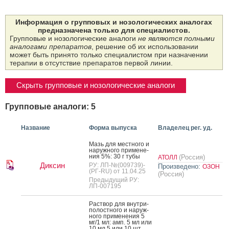
Информация о групповых и нозологических аналогах
предназначена только для специалистов.
Групповые и нозологические аналоги
не являются полными
аналогами препаратов
, решение об их использовании
может быть принято только специалистом при назначении
терапии в отсутствие препаратов первой линии.
Скрыть групповые и нозологические аналоги
Групповые аналоги: 5
Название
Форма выпуска
Владелец рег. уд.
Мазь для мес­тно­го и
на­руж­но­го при­мене­
ния 5%: 30 г ту­бы
(Россия)
АТОЛЛ
Диксин
РУ: ЛП-№(009739)-
Произведено:
ОЗОН
(РГ-RU) от 11.04.25
(Россия)
Предыдущий РУ:
ЛП-007195
Рас­твор для внут­ри­
полос­тно­го и на­руж­
но­го при­мене­ния 5
мг/1 мл: амп. 5 мл или
10 мл 5 или 10 шт.