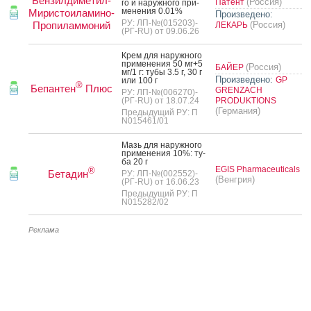
Бензилдиметил-
(Россия)
Патент
го и на­руж­но­го при­
мене­ния 0.01%
Миристоиламино-
Произведено:
РУ: ЛП-№(015203)-
Пропиламмоний
(Россия)
ЛЕКАРЬ
(РГ-RU) от 09.06.26
Крем для на­руж­но­го
при­мене­ния 50 мг+5
(Россия)
БАЙЕР
мг/1 г: ту­бы 3.5 г, 30 г
Произведено:
GP
или 100 г
®
Бепантен
Плюс
GRENZACH
РУ: ЛП-№(006270)-
(РГ-RU) от 18.07.24
PRODUKTIONS
(Германия)
Предыдущий РУ: П
N015461/01
Мазь для на­руж­но­го
при­мене­ния 10%: ту­
ба 20 г
EGIS Pharmaceuticals
®
Бетадин
РУ: ЛП-№(002552)-
(Венгрия)
(РГ-RU) от 16.06.23
Предыдущий РУ: П
N015282/02
Реклама