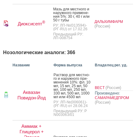
Мазь для мес­тно­го и
на­руж­но­го при­мене­
ния 5%: 30 г, 40 г или
50 г ту­бы
ДАЛЬХИМФАРМ
®
Диоксисепт
РУ: ЛП-№(013594)-
(Россия)
(РГ-RU) от 17.02.26
Предыдущий РУ:
ЛП-008754
Нозологические аналоги: 366
Название
Форма выпуска
Владелец рег. уд.
Рас­твор для мес­тно­
го и на­руж­но­го при­
мене­ния 10%: фл. 10
мл, 15 мл, 25 мл, 50
(Россия)
ВЕСТ
мл, 100 мл, 250 мл,
Аквазан
Произведено:
330 мл, 500 мл, 1000
мл или 4500 мл
Повидон-Йод
САМАРАМЕДПРОМ
РУ: ЛП-№(006061)-
(Россия)
(РГ-RU) от 28.06.24
Предыдущий РУ: Р
N003063/01
Аммиак +
Глицерол +