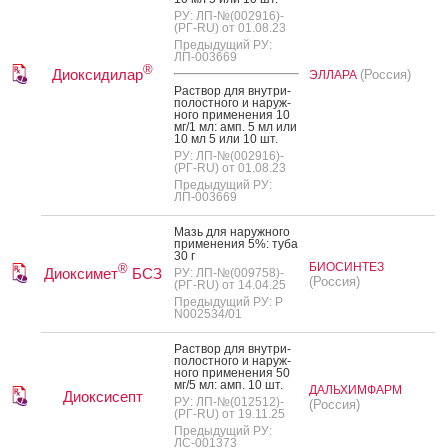
РУ: ЛП-№(002916)-
(РГ-RU) от 01.08.23
Предыдущий РУ:
ЛП-003669
®
Диоксидилар
(Россия)
ЭЛЛАРА
Рас­твор для внут­ри­
полос­тно­го и на­руж­
но­го при­мене­ния 10
мг/1 мл: амп. 5 мл или
10 мл 5 или 10 шт.
РУ: ЛП-№(002916)-
(РГ-RU) от 01.08.23
Предыдущий РУ:
ЛП-003669
Мазь для на­руж­но­го
при­мене­ния 5%: ту­ба
30 г
БИОСИНТЕЗ
®
Диоксимет
БСЗ
РУ: ЛП-№(009758)-
(Россия)
(РГ-RU) от 14.04.25
Предыдущий РУ: Р
N002534/01
Рас­твор для внут­ри­
полос­тно­го и на­руж­
но­го при­мене­ния 50
мг/5 мл: амп. 10 шт.
ДАЛЬХИМФАРМ
Диоксисепт
РУ: ЛП-№(012512)-
(Россия)
(РГ-RU) от 19.11.25
Предыдущий РУ:
ЛС-001373