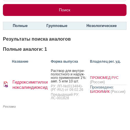
Полные
Групповые
Нозологические
Результаты поиска аналогов
Полные аналоги: 1
Название
Форма выпуска
Владелец рег. уд.
Рас­твор для внут­ри­
полос­тно­го и на­руж­
но­го при­мене­ния 1%:
ПРОМОМЕД РУС
амп. 5 или 10 шт.
Гидроксиметилхи
(Россия)
РУ: ЛП-№(013484)-
ноксалиндиоксид
Произведено:
(РГ-RU) от 09.02.26
(Россия)
БИОХИМИК
Предыдущий РУ:
ЛС-001828
Реклама