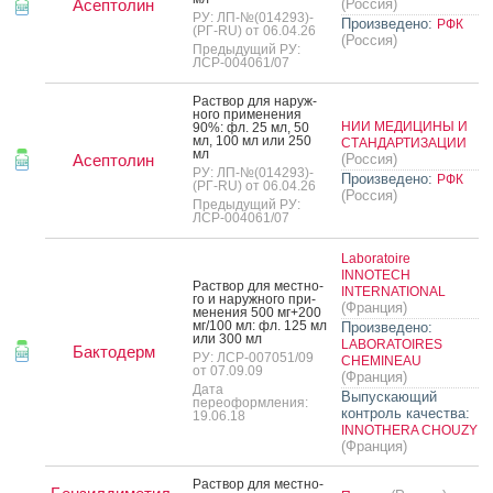
Асептолин
(Россия)
РУ: ЛП-№(014293)-
Произведено:
РФК
(РГ-RU) от 06.04.26
(Россия)
Предыдущий РУ:
ЛСР-004061/07
Рас­твор для на­руж­
но­го при­мене­ния
НИИ МЕДИЦИНЫ И
90%: фл. 25 мл, 50
мл, 100 мл или 250
СТАНДАРТИЗАЦИИ
мл
Асептолин
(Россия)
РУ: ЛП-№(014293)-
Произведено:
РФК
(РГ-RU) от 06.04.26
(Россия)
Предыдущий РУ:
ЛСР-004061/07
Laboratoire
INNOTECH
Рас­твор для мес­тно­
INTERNATIONAL
го и на­руж­но­го при­
(Франция)
мене­ния 500 мг+200
мг/100 мл: фл. 125 мл
Произведено:
или 300 мл
LABORATOIRES
Бактодерм
РУ: ЛСР-007051/09
CHEMINEAU
от 07.09.09
(Франция)
Дата
Выпускающий
переоформления:
контроль качества:
19.06.18
INNOTHERA CHOUZY
(Франция)
Рас­твор для мес­тно­