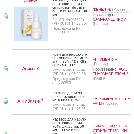
Этанол
Рас­твор для на­руж­
но­го при­мене­ния
спир­то­вой: фл. или
(Россия)
ЖЕНЕЛ РД
бан­ки 80 мл или 100
мл
Произведено:
САМАРАМЕДПРОМ
РУ: ЛП-№(008862)-
(РГ-RU) от 14.02.25
(Россия)
Предыдущий РУ:
ЛП-000722
Крем для на­руж­но­го
при­мене­ния 50 мг+5
АРГУМЕНТУМ
мг/1 г: ту­бы 10 г, 30 г,
(Россия)
60 г или 100 г
Анима-А
Произведено:
AGIO
РУ: ЛП-№(013799)-
(РГ-RU) от 05.03.26
PHARMACEUTICALS
(Индия)
Предыдущий РУ:
ЛП-008688
Рас­твор для мес­тно­
го и на­руж­но­го при­
ТАТХИМФАРМПРЕПА
®
мене­ния 0.01%
Антибактин
(Россия)
РАТЫ
РУ: ЛП-№(015259)-
(РГ-RU) от 11.06.26
Рас­твор для на­руж­
но­го при­мене­ния
НИИ МЕДИЦИНЫ И
70%: фл. 25 мл, 50
мл, 100 мл или 250
СТАНДАРТИЗАЦИИ
мл