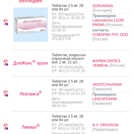
Велледиен
Таб­летки 2.5 мг: 28
SOPHARMA
или 84 шт.
(Болгария)
РУ: ЛП-№(010374)-
Произведено:
(РГ-RU) от 30.05.25
Laboratorios LEON
Дата
(Испания)
FARMA
переоформления:
контакты:
02.09.25
СОФАРМА РУС ООО
Предыдущий РУ:
ЛП-001739
(Россия)
Таб­летки, пок­ры­тые
пле­ноч­ной обо­лоч­
ФАРМАСИНТЕЗ-
®
кой, 2 мг: 21 шт.
ДляЖенс
проги
(Россия)
ТЮМЕНЬ
РУ: ЛП-№(010936)-
(РГ-RU) от 15.07.25
Таб­летки 2.5 мг: 28
ARISTO PHARMA
или 84 шт.
(Германия)
РУ: ЛП-№(001672)-
®
Леатриса
(РГ-RU) от 16.01.23
Произведено:
Дата
LINDOPHARM
переоформления:
(Германия)
08.04.24
Таб­летки 2.5 мг: 28
или 84 шт.
РУ: ЛП-№(004626)-
N.V. ORGANON
®
Ливиал
(РГ-RU) от 15.02.24
(Нидерланды)
Предыдущий РУ: П