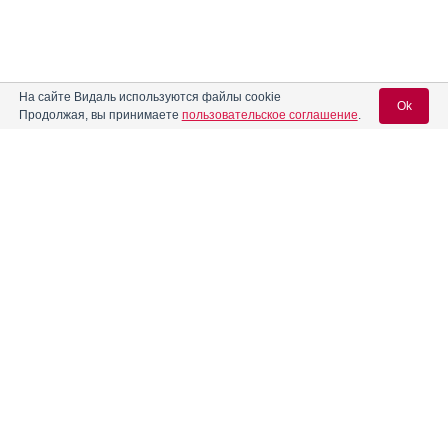
На сайте Видаль используются файлы cookie
Ok
Продолжая, вы принимаете
пользовательское соглашение
.
Вход для специалистов
E-mail учетной записи Vidal:
Пароль:
Регистрация
Забыли пароль?