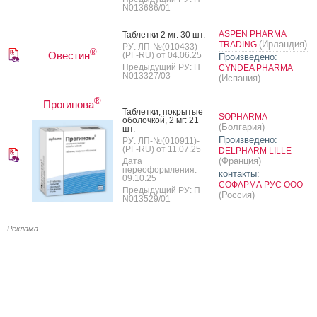
N013686/01
ASPEN PHARMA
Таб­летки 2 мг: 30 шт.
(Ирландия)
TRADING
РУ: ЛП-№(010433)-
®
Овестин
(РГ-RU) от 04.06.25
Произведено:
Предыдущий РУ: П
CYNDEA PHARMA
N013327/03
(Испания)
®
Прогинова
Таб­летки, пок­ры­тые
SOPHARMA
обо­лоч­кой, 2 мг: 21
(Болгария)
шт.
Произведено:
РУ: ЛП-№(010911)-
(РГ-RU) от 11.07.25
DELPHARM LILLE
(Франция)
Дата
переоформления:
контакты:
09.10.25
СОФАРМА РУС ООО
Предыдущий РУ: П
(Россия)
N013529/01
Реклама