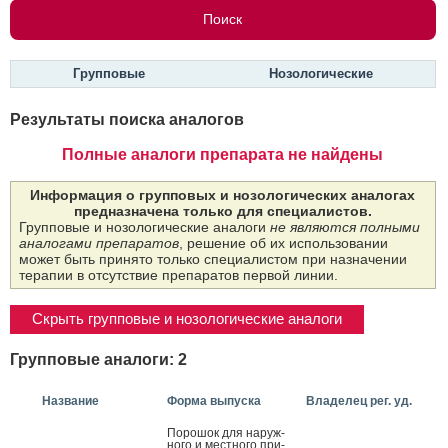
Групповые
Нозологические
Результаты поиска аналогов
Полные аналоги препарата не найдены
Информация о групповых и нозологических аналогах
предназначена только для специалистов.
Групповые и нозологические аналоги
не являются полными
аналогами препаратов
, решение об их использовании
может быть принято только специалистом при назначении
терапии в отсутствие препаратов первой линии.
Скрыть групповые и нозологические аналоги
Групповые аналоги: 2
Название
Форма выпуска
Владелец рег. уд.
По­рошок для на­руж­
но­го и мес­тно­го при­