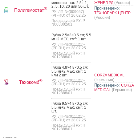
(Россия)
мене­ния: пак. 2.5 г 1,
ЖЕНЕЛ РД
2, 5, 10, 20 или 50 шт.
Произведено:
®
Полигемостат
РУ: ЛП-№(009057)-
ТЕХНОПАРК-ЦЕНТР
(РГ-RU) от 26.02.25
(Россия)
Предыдущий РУ: Р
N003802/01
Губ­ка 2.5×3×0.5 см; 5.5
2
мг+2 МЕ/1 см
: 1 шт.
РУ: ЛП-№(011121)-
(РГ-RU) от 28.07.25
Предыдущий РУ: П
N012888/01
Губ­ка 4.8×4.8×0.5 см;
2
5.5 мг+2 МЕ/1 см
: 1
или 2 шт.
CORZA MEDICAL
(Германия)
РУ: ЛП-№(011121)-
®
Тахокомб
(РГ-RU) от 28.07.25
Произведено:
CORZA
Предыдущий РУ: П
(Германия)
MEDICAL
N012888/01
Губ­ка 9.5×4.8×0.5 см;
2
5.5 мг+2 МЕ/1 см
: 1
шт.
РУ: ЛП-№(011121)-
(РГ-RU) от 28.07.25
Предыдущий РУ: П
N012888/01