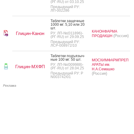
(РГ-RU) от 03.10.25
Предыдущий РУ:
ЛП-002286
Таб­летки за­щеч­ные
1000 мг: 5,10 или 20
шт.
КАНОНФАРМА
Глицин-Канон
РУ: ЛП-№(011896)-
(Россия)
ПРОДАКШН
(РГ-RU) от 29.09.25
Предыдущий РУ:
ЛСР-008972/10
Таб­летки подъ­языч­
ные 100 мг: 50 шт.
МОСХИМФАРМПРЕП
РУ: ЛП-№(009988)-
АРАТЫ им.
Глицин-МХФП
(РГ-RU) от 28.04.25
Н.А.Семашко
Предыдущий РУ: Р
(Россия)
N003742/01
Реклама