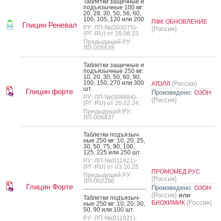
Таб­летки за­щеч­ные и
подъ­языч­ные 100 мг:
20, 28, 30, 50, 56, 60,
100, 105, 120 или 200
ПФК ОБНОВЛЕНИЕ
Глицин Реневал
РУ: ЛП-№(003075)-
(Россия)
(РГ-RU) от 28.08.23
Предыдущий РУ:
ЛП-005638
Таб­летки за­щеч­ные и
подъ­языч­ные 250 мг:
10, 20, 30, 50, 60, 90,
100, 150, 270 или 300
(Россия)
АТОЛЛ
шт.
Глицин форте
Произведено:
ОЗОН
РУ: ЛП-№(004684)-
(Россия)
(РГ-RU) от 20.02.24
Предыдущий РУ:
ЛП-006837
Таб­летки подъ­языч­
ные 250 мг: 10, 20, 25,
30, 50, 75, 90, 100,
125, 225 или 250 шт.
РУ: ЛП-№(011921)-
(РГ-RU) от 03.10.25
ПРОМОМЕД РУС
Предыдущий РУ:
(Россия)
ЛП-002286
Глицин Форте
Произведено:
ОЗОН
или
(Россия)
Таб­летки подъ­языч­
(Россия)
БИОХИМИК
ные 250 мг: 10, 20, 30,
50, 90 или 100 шт.
РУ: ЛП-№(011921)-