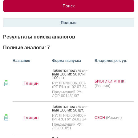
Полные
Результаты поиска аналогов
Полные аналоги: 7
Название
Форма выпуска
Владелец рег. уд.
Таб­летки подъ­языч­
ные 100 мг: 50 или
100 шт.
БИОТИКИ МНПК
Глицин
РУ: ЛП-№(006100)-
(Россия)
(РГ-RU) от 02.07.24
Предыдущий РУ:
ЛСР-001431/07
Таб­летки подъ­языч­
ные 100 мг: 50 шт.
РУ: ЛП-№(004400)-
Глицин
(Россия)
ОЗОН
(РГ-RU) от 24.01.24
Предыдущий РУ:
ЛС-001851