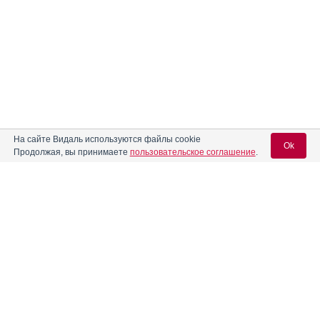
На сайте Видаль используются файлы cookie
Ok
Продолжая, вы принимаете
пользовательское соглашение
.
Вход для специалистов
E-mail учетной записи Vidal:
Классификация аналогов
Пароль:
Полные аналоги
– препараты, имеющие в составе
идентичные активные вещества и схожие формы выпуска.
Групповые аналоги (доступны специалистам)
– препараты,