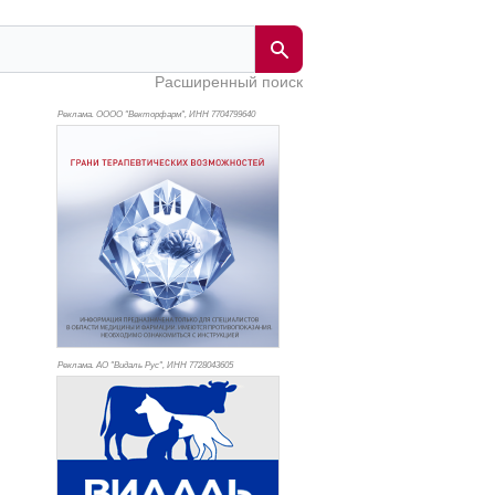
Расширенный поиск
Реклама. ОООО "Векторфарм", ИНН 770
4799640
Реклама. АО "Видаль Рус", ИНН 772
8043605