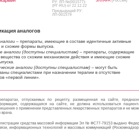
окармин
(Россия)
ЭЛЛАРА
РУ: ЛП-№(001577)-
(РГ-RU) от 22.12.22
Предыдущий РУ:
ЛП-001579
кация аналогов
налоги
– препараты, имеющие в составе идентичные активные
 и схожие формы выпуска.
е аналоги (доступны специалистам)
– препараты, содержащие
 вещества со схожим механизмом действия и имеющие схожие
пуска.
ческие аналоги (доступны специалистам)
– могут быть
ваны специалистами при назначении терапии в отсутствие
ов «первой линии».
епаратах, отпускаемых по рецепту, размещенная на сайте, предназн
формация, содержащаяся на сайте, не должна использоваться пациен
решения о применении представленных лекарственных препаратов и не мож
 врача.
егистрации средства массовой информации Эл № ФС77-79153 выдано Федер
вязи, информационных технологий и массовых коммуникаций (Роскомнадзор