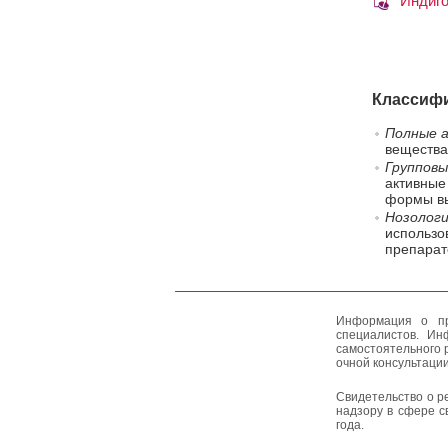
Индиг
Классифи
Полные а
вещества
Групповы
активные
формы вы
Нозологи
использо
препарат
Информация о пр
специалистов. Ин
самостоятельного 
очной консультации
Свидетельство о р
надзору в сфере с
года.