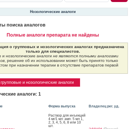
Нозологические аналоги
ты поиска аналогов
Полные аналоги препарата не найдены
ция о групповых и нозологических аналогах предназначена
только для специалистов.
 и нозологические аналоги
не являются полными аналогами
ов
, решение об их использовании может быть принято только
том при назначении терапии в отсутствие препаратов первой
групповые и нозологические аналоги
ческие аналоги: 1
ие
Форма выпуска
Владелец рег. уд.
Рас­твор для инъ­ек­ций
4 мг/1 мл: амп. 5 мл 1,
2, 3, 4, 5, 6, 8 или 10
шт.