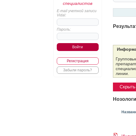
специалистов
E-mail учетной записи
Vidal:
Результа
Пароль:
Информа
Групповые
Регистрация
препарат
специалис
Забыли пароль?
линии.
Скрыть 
Нозологи
Назван