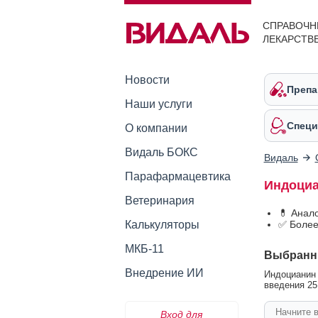
СПРАВОЧН
ЛЕКАРСТВ
Новости
Препа
Наши услуги
Специ
О компании
Видаль БОКС
Видаль
Парафармацевтика
Индоциа
Ветеринария
💊 Анал
Калькуляторы
✅ Более
МКБ-11
Выбранн
Внедрение ИИ
Индоцианин 
введения 25 
Вход для