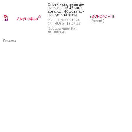
Спрей на­заль­ный до­
зиро­ван­ный 45 мкг/1
до­за: фл. 40 доз с до­
зир. ус­трой­ством
БИОНОКС НПП
®
Имунофан
РУ: ЛП-№(002192)-
(Россия)
(РГ-RU) от 18.04.23
Предыдущий РУ:
ЛС-002646
Реклама