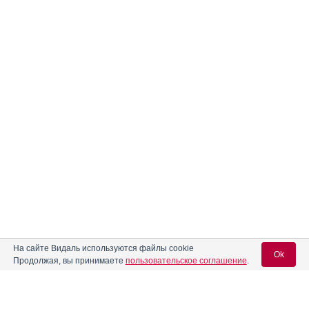
На сайте Видаль используются файлы cookie
Ok
Продолжая, вы принимаете
пользовательское соглашение
.
Классификация аналогов
Полные аналоги
– препараты, имеющие в составе