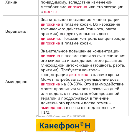
Хинин
по-видимому, вследствие изменений
метаболизма
дигоксина
или его экскреции
с
желчью
.
Значительное повышение концентрации
дигоксина
в плазме крови. Во избежание
токсического действия (тошнота, рвота,
Верапамил
аритмия) следует уменьшить дозы
дигоксина
. Показан контроль концентрации
дигоксина
в плазме крови.
Значительное повышение концентрации
дигоксина
в плазме крови за счет снижения
его клиренса и вследствие этого развитие
гликозидной интоксикации (тошнота, рвота,
аритмии). Требуется контроль
концентрации
дигоксина
в плазме крови.
Может потребоваться уменьшение дозы
Амиодарон
дигоксина
на 30-50%. Это взаимодействие
может проявиться через несколько дней
или недель от начала комбинированной
терапии и продолжаться в течение
длительного времени после отмены
амиодарона
в связи с его длительным
T1/2.
Реклама. ООО «Бионорика», ИНН 772
9590470