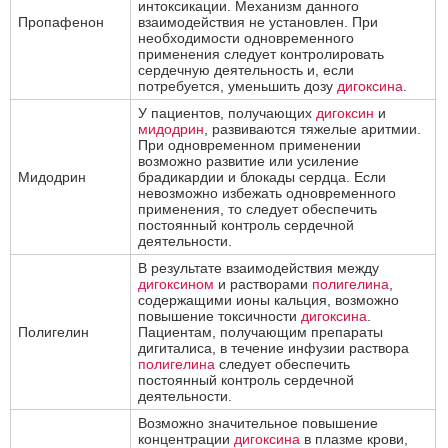
интоксикации. Механизм данного
Пропафенон
взаимодействия не установлен. При
необходимости одновременного
применения следует контролировать
сердечную деятельность и, если
потребуется, уменьшить дозу
дигоксина
.
У пациентов, получающих
дигоксин
и
мидодрин
, развиваются тяжелые аритмии.
При одновременном применении
возможно развитие или усиление
Мидодрин
брадикардии и блокады сердца. Если
невозможно избежать одновременного
применения, то следует обеспечить
постоянный контроль сердечной
деятельности.
В результате взаимодействия между
дигоксином
и растворами
полигелина
,
содержащими ионы кальция, возможно
повышение токсичности
дигоксина
.
Полигелин
Пациентам, получающим препараты
дигиталиса, в течение инфузии раствора
полигелина
следует обеспечить
постоянный контроль сердечной
деятельности.
Возможно значительное повышение
концентрации
дигоксина
в плазме крови,