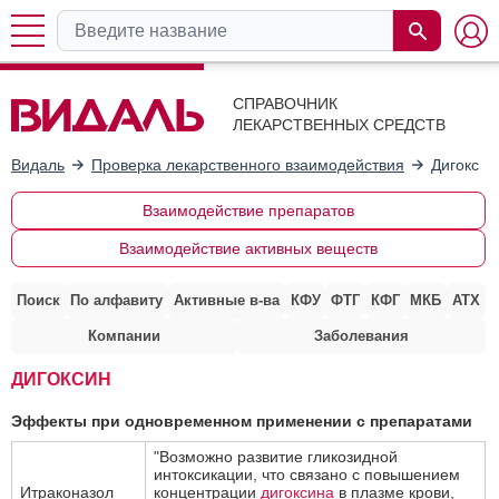
СПРАВОЧНИК
ЛЕКАРСТВЕННЫХ СРЕДСТВ
Видаль
Проверка лекарственного взаимодействия
Дигоксин
Взаимодействие препаратов
Взаимодействие активных веществ
Поиск
По алфавиту
Активные в-ва
КФУ
ФТГ
КФГ
МКБ
АТХ
Компании
Заболевания
ДИГОКСИН
Эффекты при одновременном применении с препаратами
"Возможно развитие гликозидной
интоксикации, что связано с повышением
Итраконазол
концентрации
дигоксина
в плазме крови,