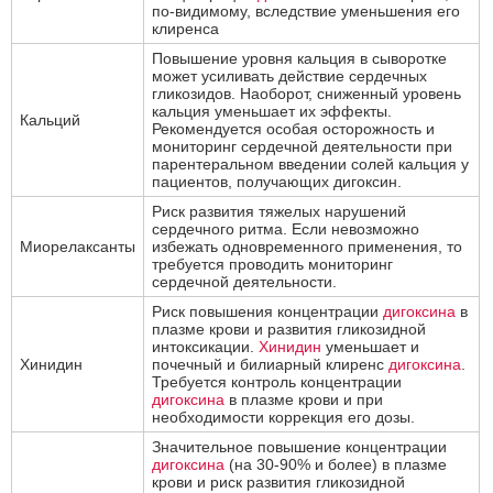
по-видимому, вследствие уменьшения его
клиренса
Повышение уровня кальция в сыворотке
может усиливать действие сердечных
гликозидов. Наоборот, сниженный уровень
кальция уменьшает их эффекты.
Кальций
Рекомендуется особая осторожность и
мониторинг сердечной деятельности при
парентеральном введении солей кальция у
пациентов, получающих дигоксин.
Риск развития тяжелых нарушений
сердечного ритма. Если невозможно
Миорелаксанты
избежать одновременного применения, то
требуется проводить мониторинг
сердечной деятельности.
Риск повышения концентрации
дигоксина
в
плазме крови и развития гликозидной
интоксикации.
Хинидин
уменьшает и
Хинидин
почечный и билиарный клиренс
дигоксина
.
Требуется контроль концентрации
дигоксина
в плазме крови и при
необходимости коррекция его дозы.
Значительное повышение концентрации
дигоксина
(на 30-90% и более) в плазме
крови и риск развития гликозидной