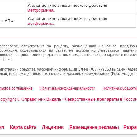
Усиление гипогликемического действия
метформина
.
Усиление гипогликемического действия
ры АПФ
метформина
.
епаратах, отпускаемых по рецепту, размещенная на сайте, предназн
формация, содержащаяся на сайте, не должна использоваться пациен
решения о применении представленных лекарственных препаратов и не мож
 врача.
егистрации средства массовой информации Эл № ФС77-79153 выдано Федер
вязи, информационных технологий и массовых коммуникаций (Роскомнадзор
льское соглашение
Политика конфиденциальности
Политика обработк
opyright
Справочник Видаль «Лекарственные препараты в Росси
©
ия
Карта сайта
Лицензии
Размещение рекламы
Разра