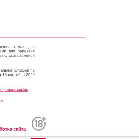
ачена только для
тами для принятия
ет служить заменой
альной службой по
) 15 сентября 2020
и файлов cookie
и»
ботка сайта