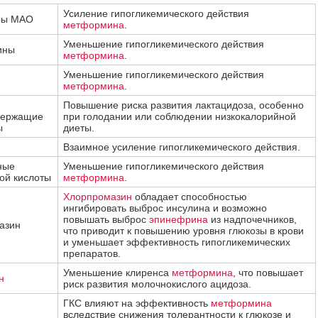
Усиление гипогликемического действия
ры МАО
метформина
.
Уменьшение гипогликемического действия
ины
метформина
.
Уменьшение гипогликемического действия
метформина
.
Повышение риска развития лактацидоза, особенно
держащие
при голодании или соблюдении низкокалорийной
ы
диеты.
Взаимное усиление гипогликемического действия.
ные
Уменьшение гипогликемического действия
ой кислоты
метформина
.
Хлорпромазин
обладает способностью
ингибировать выброс инсулина и возможно
повышать выброс
эпинефрина
из надпочечников,
азин
что приводит к повышению уровня глюкозы в крови
и уменьшает эффективность гипогликемических
препаратов.
Уменьшение клиренса
метформина
, что повышает
н
риск развития молочнокислого ацидоза.
ГКС влияют на эффективность
метформина
вследствие снижения толерантности к глюкозе и