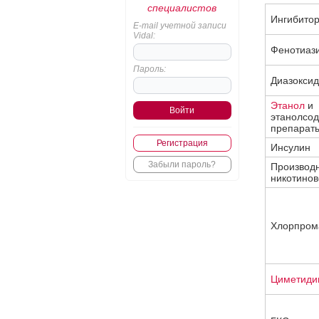
специалистов
Ингибито
E-mail учетной записи
Vidal:
Фенотиаз
Пароль:
Диазоксид
Этанол
и
этанолсо
препарат
Регистрация
Инсулин
Забыли пароль?
Производ
никотинов
Хлорпром
Циметиди