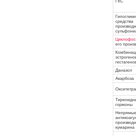
ГКС
Гипоглике
средства
производ
сульфони
Циклофо
его произ
Комбинац
эстрогено
гестагено
Даназол
Акарбоза
Окситетра
Тиреоидн
гормоны
Непрямы
антикоагу
производ
кумарина