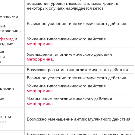
повышения уровня глюкозы в плазме крови, в
некоторых случаях наблюдается кетоз.
мические
Взаимное усиление гипогликемического действия.
ные
лмочевины
сфамид
и
Усиление гипогликемического действия
водные
метформина
.
ия
Уменьшение гипогликемического действия
в и
метформина
.
в
Возможно развитие гипергликемического действия.
Взаимное усиление гипогликемического действия.
Усиление гипогликемического действия
циклин
метформина
.
ые
Уменьшение гипогликемического действия
метформина
.
е
лянты
Возможно уменьшение антикоагулянтного действия.
ные
Возможно развитие лактацидоза из-за повышенного