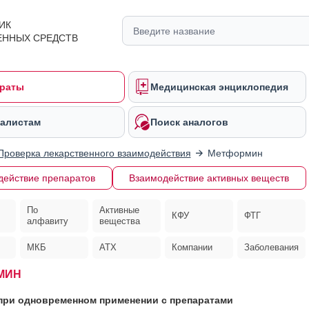
ИК
ЕННЫХ СРЕДСТВ
раты
Медицинская энциклопедия
алистам
Поиск аналогов
Проверка лекарственного взаимодействия
Метформин
действие препаратов
Взаимодействие активных веществ
По
Активные
КФУ
ФТГ
алфавиту
вещества
МКБ
АТХ
Компании
Заболевания
МИН
ри одновременном применении с препаратами