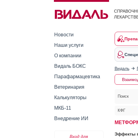
СПРАВОЧН
ЛЕКАРСТВ
Новости
Препа
Наши услуги
Специ
О компании
Видаль БОКС
Видаль
Парафармацевтика
Взаимо
Ветеринария
Поиск
Калькуляторы
МКБ-11
КФГ
Внедрение ИИ
МЕТФОР
Эффекты п
Вход для