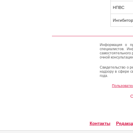
НПВС
Ингибито
Информация о пр
специалистов. Ин
самостоятельного 
очной консультации
Свидетельство о р
надзору в сфере с
года.
Пользовате
C
Контакты
Редакц