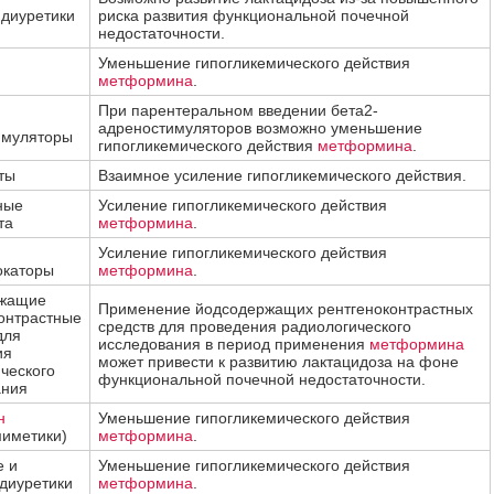
диуретики
риска развития функциональной почечной
недостаточности.
Уменьшение гипогликемического действия
метформина
.
При парентеральном введении бета2-
адреностимуляторов возможно уменьшение
имуляторы
гипогликемического действия
метформина
.
ты
Взаимное усиление гипогликемического действия.
ные
Усиление гипогликемического действия
та
метформина
.
Усиление гипогликемического действия
окаторы
метформина
.
жащие
Применение йодсодержащих рентгеноконтрастных
онтрастные
средств для проведения радиологического
для
исследования в период применения
метформина
ия
может привести к развитию лактацидоза на фоне
ческого
функциональной почечной недостаточности.
ания
н
Уменьшение гипогликемического действия
иметики)
метформина
.
е и
Уменьшение гипогликемического действия
диуретики
метформина
.