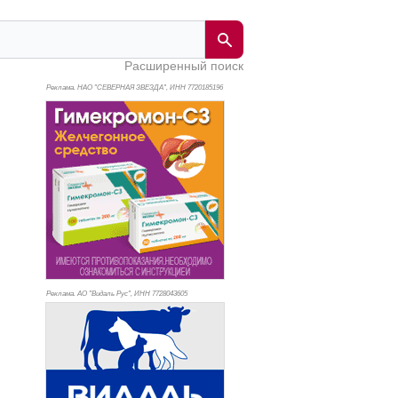
Расширенный поиск
Реклама. НАО "СЕВЕРНАЯ ЗВЕЗДА", ИНН 772
0185196
Реклама. АО "Видаль Рус", ИНН 772
8043605