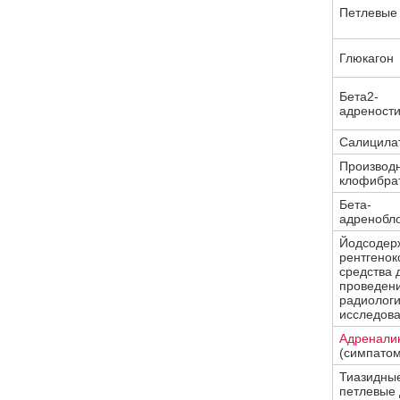
Петлевые 
Глюкагон
Бета2-
адреност
Салицила
Производ
клофибра
Бета-
адренобл
Йодсодер
рентгенок
средства 
проведен
радиологи
исследов
Адренали
(симпатом
Тиазидны
петлевые 