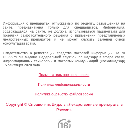
Информация о препаратах, отпускаемых по рецепту, размещенная на
сайте, предназначена только для специалистов. Информация,
содержащаяся на сайте, не должна использоваться пациентами для
принятия самостоятельного решения о применении представленных
лекарственных препаратов и не может служить заменой очной
консультации врача.
Свидетельство о регистрации средства массовой информации Эл №
ФС77-79153 выдано Федеральной службой по надзору в сфере связи,
информационных технологий и массовых коммуникаций (Роскомнадзор)
15 сентября 2020 года.
Пользовательское соглашение
Политика конфиденциальности
Политика обработки файлов cookie
Copyright
Справочник Видаль «Лекарственные препараты в
©
России»