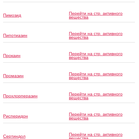
Перейти на стр. активного
Пимозид
вещества
Перейти на стр. активного
Пипотиазин
вещества
Перейти на стр. активного
Прокаин
вещества
Перейти на стр. активного
Промазин
вещества
Перейти на стр. активного
Прохлорперазин
вещества
Перейти на стр. активного
Рисперидон
вещества
Перейти на стр. активного
Сертиндол
вещества