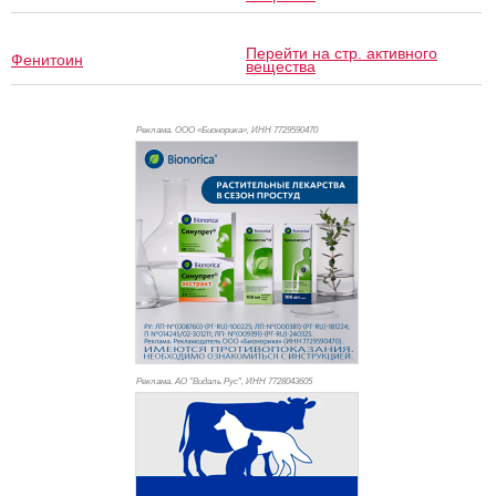
Перейти на стр. активного
Фенитоин
вещества
Реклама. ООО «Бионорика», ИНН 772
9590470
Реклама. АО "Видаль Рус", ИНН 772
8043605