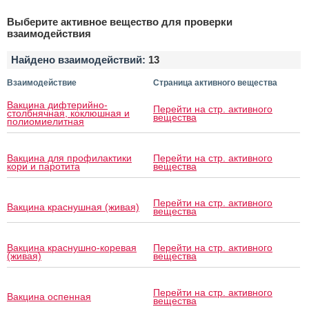
Выберите активное вещество для проверки
взаимодействия
Найдено взаимодействий:
13
Взаимодействие
Страница активного вещества
Вакцина дифтерийно-
Перейти на стр. активного
столбнячная, коклюшная и
вещества
полиомиелитная
Вакцина для профилактики
Перейти на стр. активного
кори и паротита
вещества
Перейти на стр. активного
Вакцина краснушная (живая)
вещества
Вакцина краснушно-коревая
Перейти на стр. активного
(живая)
вещества
Перейти на стр. активного
Вакцина оспенная
вещества