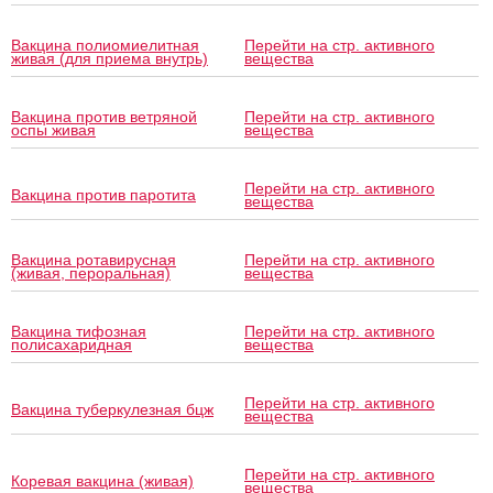
Вакцина полиомиелитная
Перейти на стр. активного
живая (для приема внутрь)
вещества
Вакцина против ветряной
Перейти на стр. активного
оспы живая
вещества
Перейти на стр. активного
Вакцина против паротита
вещества
Вакцина ротавирусная
Перейти на стр. активного
(живая, пероральная)
вещества
Вакцина тифозная
Перейти на стр. активного
полисахаридная
вещества
Перейти на стр. активного
Вакцина туберкулезная бцж
вещества
Перейти на стр. активного
Коревая вакцина (живая)
вещества