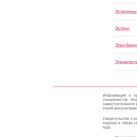
Эстрогены
Эстрон
Этил биск
Этинилэст
Информация о пр
специалистов. Ин
самостоятельного 
очной консультации
Свидетельство о р
надзору в сфере с
года.