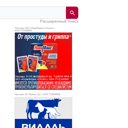
Расширенный поиск
Реклама. ЗАО «ФармФирма «Сотекс»,
ИНН 771
5240941
Реклама. АО "Видаль Рус", ИНН 772
8043605