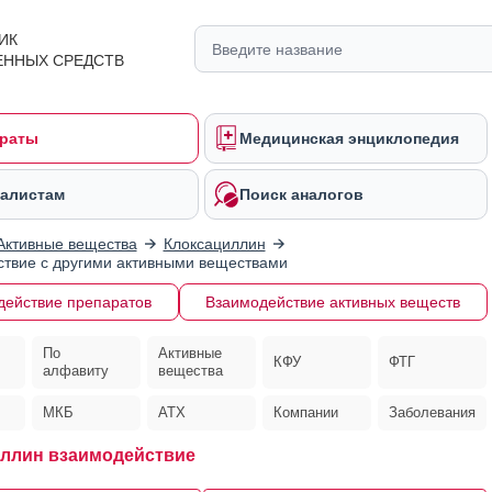
ИК
ЕННЫХ СРЕДСТВ
раты
Медицинская энциклопедия
алистам
Поиск аналогов
Активные вещества
Клоксациллин
твие с другими активными веществами
действие препаратов
Взаимодействие активных веществ
По
Активные
КФУ
ФТГ
алфавиту
вещества
МКБ
АТХ
Компании
Заболевания
ллин взаимодействие