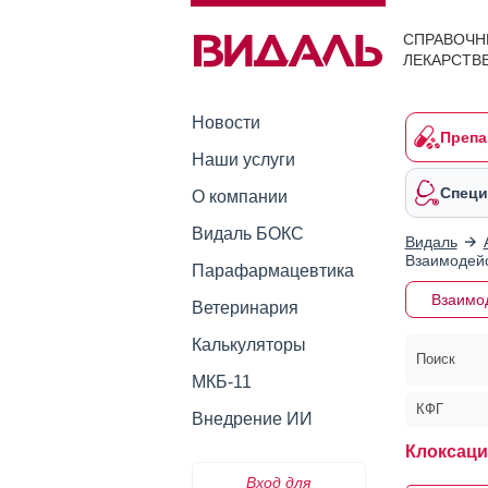
СПРАВОЧН
ЛЕКАРСТВ
Новости
Препа
Наши услуги
Специ
О компании
Видаль БОКС
Видаль
Взаимодейс
Парафармацевтика
Взаимо
Ветеринария
Калькуляторы
Поиск
МКБ-11
КФГ
Внедрение ИИ
Клоксаци
Вход для