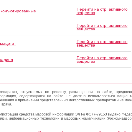
Перейти на стр. активного
 конъюгированные
вещества
Перейти на стр. активного
вещества
Перейти на стр. активного
умацетат
вещества
Перейти на стр. активного
радиол
вещества
епаратах, отпускаемых по рецепту, размещенная на сайте, предназн
формация, содержащаяся на сайте, не должна использоваться пациен
решения о применении представленных лекарственных препаратов и не мож
 врача.
егистрации средства массовой информации Эл № ФС77-79153 выдано Федер
вязи, информационных технологий и массовых коммуникаций (Роскомнадзор