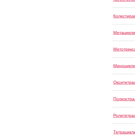
Колестира
Метацикли
Метотрекс
Миноцикл
Окситетра
Полиэстра
Ролитетра
Тетрацикл