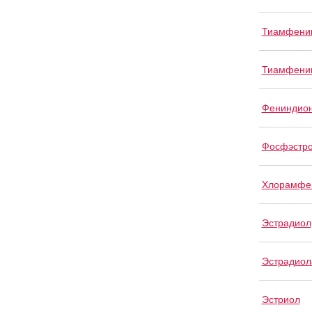
Тиамфени
Тиамфеник
Фениндио
Фосфэстр
Хлорамфе
Эстрадиол
Эстрадиол
Эстриол