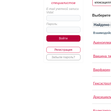
специалистов
E-mail учетной записи
Vidal:
Выберите 
Пароль:
Найдено 
Взаимодейс
Аценокума
Регистрация
Вакцина т
Забыли пароль?
Варфарин
Гексэстрол
Доксицикл
Колестипо