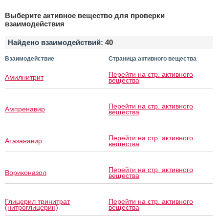
Выберите активное вещество для проверки
взаимодействия
Найдено взаимодействий:
40
Взаимодействие
Страница активного вещества
Перейти на стр. активного
Амилнитрит
вещества
Перейти на стр. активного
Ампренавир
вещества
Перейти на стр. активного
Атазанавир
вещества
Перейти на стр. активного
Вориконазол
вещества
Глицерил тринитрат
Перейти на стр. активного
(нитроглицерин)
вещества