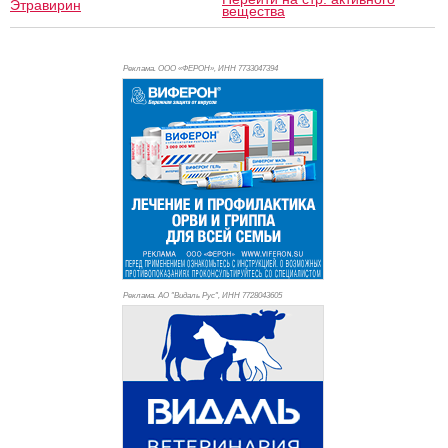
Этравирин
вещества
Реклама. ООО «ФЕРОН», ИНН 773
3047394
Реклама. АО "Видаль Рус", ИНН 772
8043605