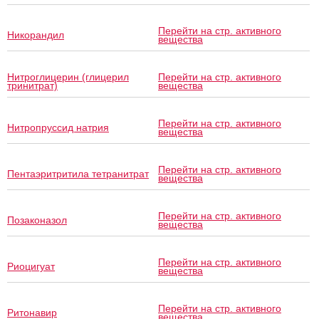
Перейти на стр. активного
Никорандил
вещества
Нитроглицерин (глицерил
Перейти на стр. активного
тринитрат)
вещества
Перейти на стр. активного
Нитропруссид натрия
вещества
Перейти на стр. активного
Пентаэритритила тетранитрат
вещества
Перейти на стр. активного
Позаконазол
вещества
Перейти на стр. активного
Риоцигуат
вещества
Перейти на стр. активного
Ритонавир
вещества