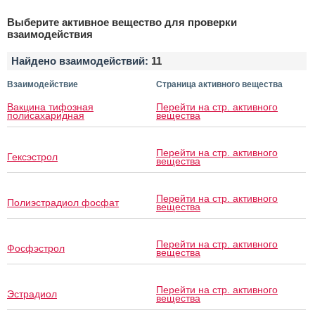
Выберите активное вещество для проверки
взаимодействия
Найдено взаимодействий:
11
Взаимодействие
Страница активного вещества
Вакцина тифозная
Перейти на стр. активного
полисахаридная
вещества
Перейти на стр. активного
Гексэстрол
вещества
Перейти на стр. активного
Полиэстрадиол фосфат
вещества
Перейти на стр. активного
Фосфэстрол
вещества
Перейти на стр. активного
Эстрадиол
вещества