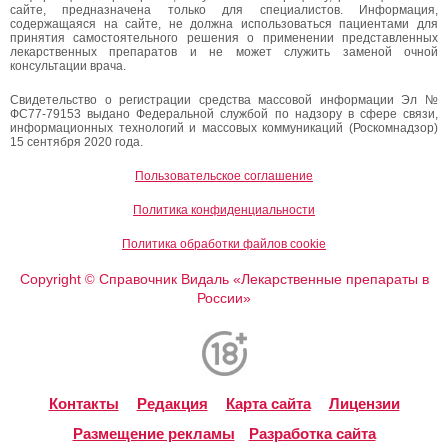
сайте, предназначена только для специалистов. Информация,
содержащаяся на сайте, не должна использоваться пациентами для
принятия самостоятельного решения о применении представленных
лекарственных препаратов и не может служить заменой очной
консультации врача.
Свидетельство о регистрации средства массовой информации Эл №
ФС77-79153 выдано Федеральной службой по надзору в сфере связи,
информационных технологий и массовых коммуникаций (Роскомнадзор)
15 сентября 2020 года.
Пользовательское соглашение
Политика конфиденциальности
Политика обработки файлов cookie
Copyright
Справочник Видаль «Лекарственные препараты в
©
России»
Контакты
Редакция
Карта сайта
Лицензии
Размещение рекламы
Разработка сайта