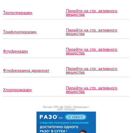
Перейти на стр. активного
Тиэтилперазин
вещества
Перейти на стр. активного
Трифлуоперазин
вещества
Перейти на стр. активного
Флуфеназин
вещества
Перейти на стр. активного
Флуфеназина деканоат
вещества
Перейти на стр. активного
Хлорпромазин
вещества
Реклама. ООО «Др. Редди’с Лабораторис»,
ИНН: 770
7321227