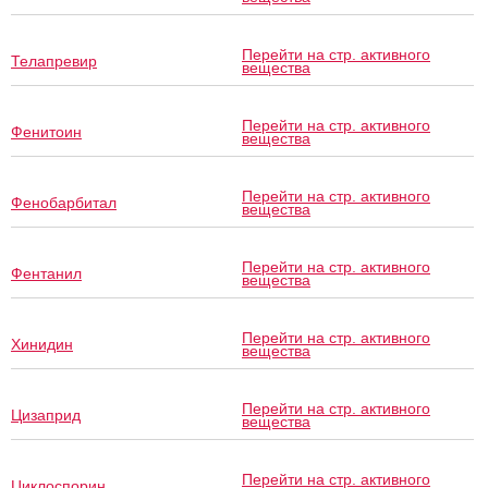
Перейти на стр. активного
Телапревир
вещества
Перейти на стр. активного
Фенитоин
вещества
Перейти на стр. активного
Фенобарбитал
вещества
Перейти на стр. активного
Фентанил
вещества
Перейти на стр. активного
Хинидин
вещества
Перейти на стр. активного
Цизаприд
вещества
Перейти на стр. активного
Циклоспорин