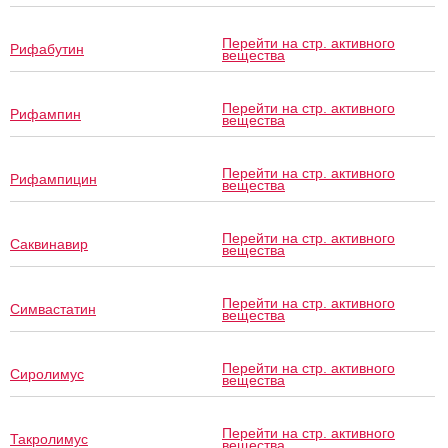
Перейти на стр. активного
Рифабутин
вещества
Перейти на стр. активного
Рифампин
вещества
Перейти на стр. активного
Рифампицин
вещества
Перейти на стр. активного
Саквинавир
вещества
Перейти на стр. активного
Симвастатин
вещества
Перейти на стр. активного
Сиролимус
вещества
Перейти на стр. активного
Такролимус
вещества