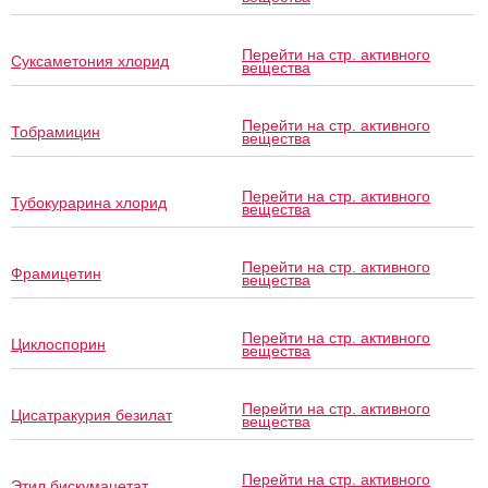
Перейти на стр. активного
Суксаметония хлорид
вещества
Перейти на стр. активного
Тобрамицин
вещества
Перейти на стр. активного
Тубокурарина хлорид
вещества
Перейти на стр. активного
Фрамицетин
вещества
Перейти на стр. активного
Циклоспорин
вещества
Перейти на стр. активного
Цисатракурия безилат
вещества
Перейти на стр. активного
Этил бискумацетат