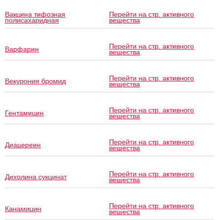
Вакцина тифозная
Перейти на стр. активного
полисахаридная
вещества
Перейти на стр. активного
Варфарин
вещества
Перейти на стр. активного
Векурония бромид
вещества
Перейти на стр. активного
Гентамицин
вещества
Перейти на стр. активного
Диацереин
вещества
Перейти на стр. активного
Дихолина сукцинат
вещества
Перейти на стр. активного
Канамицин
вещества