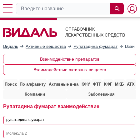
СПРАВОЧНИК
ЛЕКАРСТВЕННЫХ СРЕДСТВ
Видаль
Активные вещества
Рупатадина фумарат
Взаимо
Взаимодействие препаратов
Взаимодействие активных веществ
Поиск
По алфавиту
Активные в-ва
КФУ
ФТГ
КФГ
МКБ
АТХ
Компании
Заболевания
Рупатадина фумарат взаимодействие