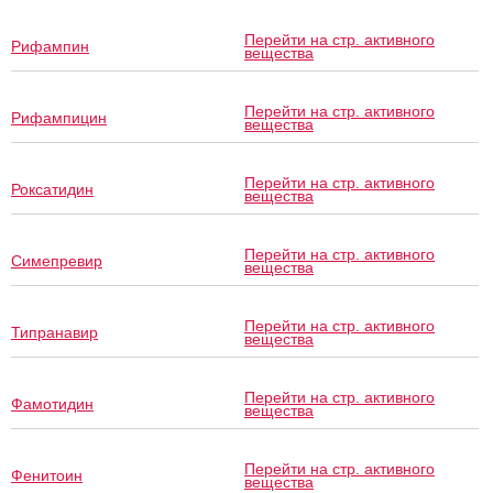
Перейти на стр. активного
Рифампин
вещества
Перейти на стр. активного
Рифампицин
вещества
Перейти на стр. активного
Роксатидин
вещества
Перейти на стр. активного
Симепревир
вещества
Перейти на стр. активного
Типранавир
вещества
Перейти на стр. активного
Фамотидин
вещества
Перейти на стр. активного
Фенитоин
вещества