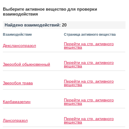
Выберите активное вещество для проверки
взаимодействия
Найдено взаимодействий:
20
Взаимодействие
Страница активного вещества
Перейти на стр. активного
Декслансопразол
вещества
Перейти на стр. активного
Зверобой обыкновенный
вещества
Перейти на стр. активного
Зверобоя трава
вещества
Перейти на стр. активного
Карбамазепин
вещества
Перейти на стр. активного
Лансопразол
вещества