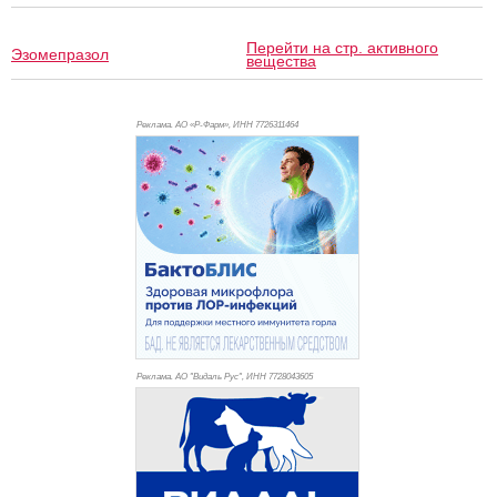
Перейти на стр. активного
Эзомепразол
вещества
Реклама. АО «Р-Фарм», ИНН 772
6311464
Реклама. АО "Видаль Рус", ИНН 772
8043605