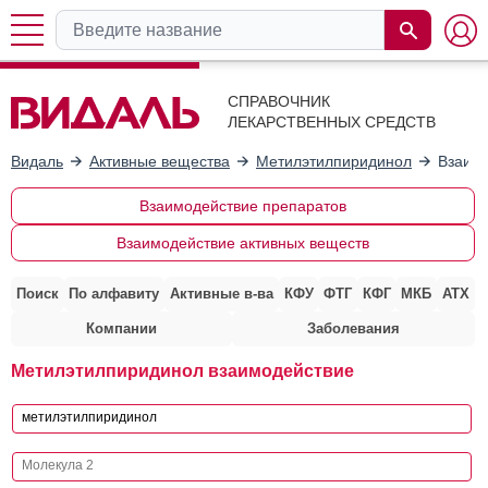
СПРАВОЧНИК
ЛЕКАРСТВЕННЫХ СРЕДСТВ
Видаль
Активные вещества
Метилэтилпиридинол
Взаимо
Взаимодействие препаратов
Взаимодействие активных веществ
Поиск
По алфавиту
Активные в-ва
КФУ
ФТГ
КФГ
МКБ
АТХ
Компании
Заболевания
Метилэтилпиридинол взаимодействие